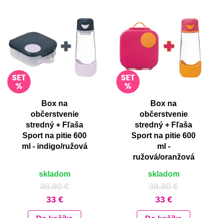
Box na
Box na
občerstvenie
občerstvenie
stredný + Fľaša
stredný + Fľaša
Sport na pitie 600
Sport na pitie 600
ml - indigo/ružová
ml -
ružová/oranžová
skladom
skladom
38,80 €
38,80 €
33 €
33 €