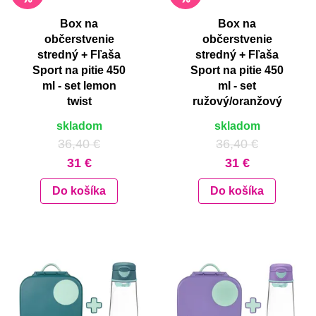
Box na
Box na
občerstvenie
občerstvenie
stredný + Fľaša
stredný + Fľaša
Sport na pitie 450
Sport na pitie 450
ml - set lemon
ml - set
twist
ružový/oranžový
skladom
skladom
36,40 €
36,40 €
31 €
31 €
Do košíka
Do košíka