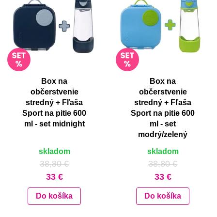
Box na
Box na
občerstvenie
občerstvenie
stredný + Fľaša
stredný + Fľaša
Sport na pitie 600
Sport na pitie 600
ml - set midnight
ml - set
modrý/zelený
skladom
skladom
38,80 €
38,80 €
33 €
33 €
Do košíka
Do košíka