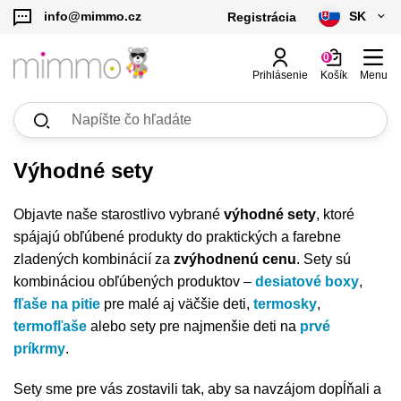
SK
info@mimmo.cz
Registrácia
čeština
0
Prihlásenie
Košík
Menu
slovenčina
Zobraziť
Zobraziť
Zobraziť
Zobraziť
Zobraziť
Zobraziť
Licenčné produkty
Riad a stolovanie
Hračky
Starostlivosť o dieťa
Detské deky
Personalizované produkty
všetko
všetko
všetko
všetko
všetko
všetko
Kč - CZK
Looney Tunes | b.box
Hrnčeky, fľaše, dojčenské fľaše
Hračky pre najmenších
Cumlíky a doplnky k cumlíkom
Deky s menom s údajmi
Detské deky a vankúše s údajmi
H
D
N
M
T
F
H
S
D
€ - EUR
Výhodné sety
Batman | b.box
Desiatové boxy a dózy, termoobaly
Hračky pre deti 3+
Prebaľovacie tašky a organizéry
Deky so zverokruhom
Gravírované termofľaše
F
T
N
P
K
S
U
D
Objavte naše starostlivo vybrané
výhodné sety
, ktoré
spájajú obľúbené produkty do praktických a farebne
Harry Potter | b.box
Termofľaše, termosky na pitie
Deky s menom
Gravírované silikónové tesnenie
D
V
N
P
S
S
D
zladených kombinácií za
zvýhodnenú cenu
. Sety sú
kombináciou obľúbených produktov –
desiatové boxy
,
Superman | b.box
Termosky na jedlo
Deky zo 100% bavlny
Darčekové poukazy
O
P
fľaše na pitie
pre malé aj väčšie deti,
termosky
,
termofľaše
alebo sety pre najmenšie deti na
prvé
Náhradné diely a čistiace kefky
Obliečky na vankúš s menom
príkrmy
.
Jedálenské súpravy, sady na pitie
Sety sme pre vás zostavili tak, aby sa navzájom dopĺňali a