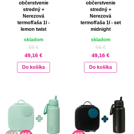
občerstvenie
občerstvenie
stredný +
stredný +
Nerezová
Nerezová
termofľaša 1l -
termofľaša 1l - set
lemon twist
midnight
skladom
skladom
58 €
58 €
49,16 €
49,16 €
Do košíka
Do košíka