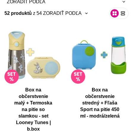
ZORADIŤ PODĽA
52 produktů
z 54
ZORADIŤ PODĽA
neradiť
neradiť
najnovšie
najnovšie
abecedne A-Z
abecedne A-Z
abecedne Z-A
abecedne Z-A
od najlacnejšie
od najlacnejšie
od najdrahšie
od najdrahšie
Box na
Box na
občerstvenie
občerstvenie
malý + Termoska
stredný + Fľaša
na pitie so
Sport na pitie 450
slamkou - set
ml - modrá/zelená
Looney Tunes |
b.box