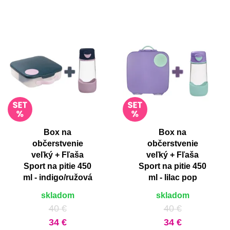
Box na
Box na
občerstvenie
občerstvenie
veľký + Fľaša
veľký + Fľaša
Sport na pitie 450
Sport na pitie 450
ml - indigo/ružová
ml - lilac pop
skladom
skladom
40 €
40 €
34 €
34 €