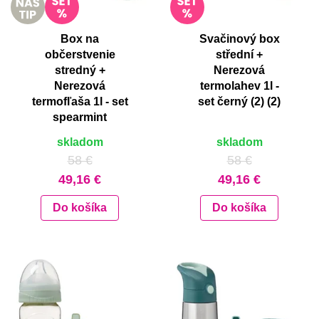
Box na
Svačinový box
občerstvenie
střední +
stredný +
Nerezová
Nerezová
termolahev 1l -
termofľaša 1l - set
set černý (2) (2)
spearmint
skladom
skladom
58 €
58 €
49,16 €
49,16 €
Do košíka
Do košíka