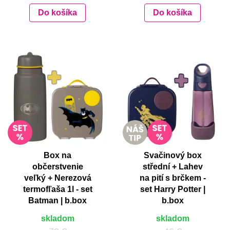
Do košíka
Do košíka
Box na
Svačinový box
občerstvenie
střední + Lahev
veľký + Nerezová
na pití s brčkem -
termofľaša 1l - set
set Harry Potter |
Batman | b.box
b.box
skladom
skladom