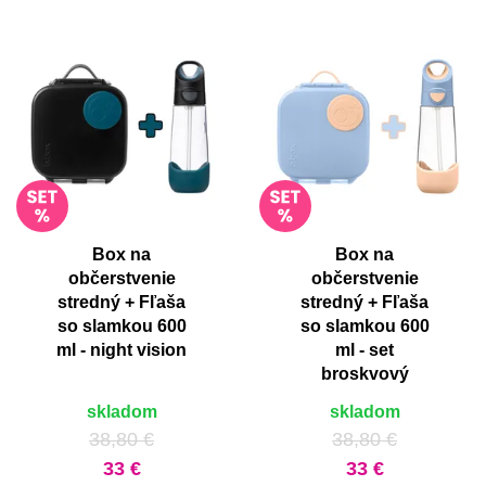
Box na
Box na
občerstvenie
občerstvenie
stredný + Fľaša
stredný + Fľaša
so slamkou 600
so slamkou 600
ml - night vision
ml - set
broskvový
skladom
skladom
38,80 €
38,80 €
33 €
33 €