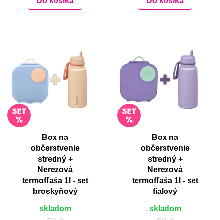
Do košíka
Do košíka
Box na
Box na
občerstvenie
občerstvenie
stredný +
stredný +
Nerezová
Nerezová
termofľaša 1l - set
termofľaša 1l - set
broskyňový
fialový
skladom
skladom