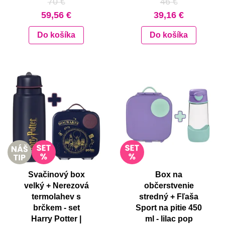
70 €
46 €
59,56 €
39,16 €
Do košíka
Do košíka
Svačinový box
Box na
velký + Nerezová
občerstvenie
termolahev s
stredný + Fľaša
brčkem - set
Sport na pitie 450
Harry Potter |
ml - lilac pop