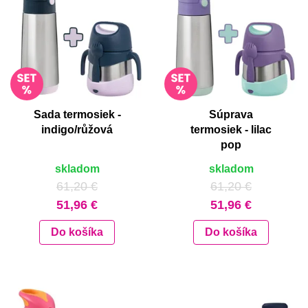
Sada termosiek -
Súprava
indigo/růžová
termosiek - lilac
pop
skladom
skladom
61,20 €
61,20 €
51,96 €
51,96 €
Do košíka
Do košíka