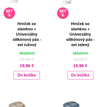
Hrnček so
Hrnček so
slamkou +
slamkou +
Univerzálny
Univerzálny
silikónový pás -
silikónový pás -
set ružový
set zelený
skladom
skladom
23,60 €
23,60 €
19,96 €
19,96 €
Do košíka
Do košíka