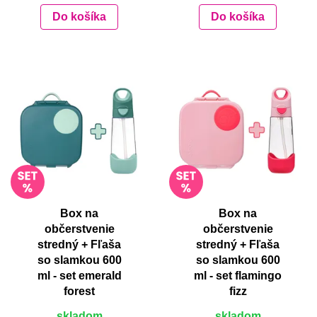
Do košíka
Do košíka
Box na
Box na
občerstvenie
občerstvenie
stredný + Fľaša
stredný + Fľaša
so slamkou 600
so slamkou 600
ml - set emerald
ml - set flamingo
forest
fizz
skladom
skladom