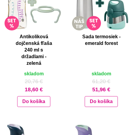
Antikoliková
Sada termosiek -
dojčenská fľaša
emerald forest
240 ml s
držadlami -
zelená
skladom
skladom
20,76 €
61,20 €
18,60 €
51,96 €
Do košíka
Do košíka