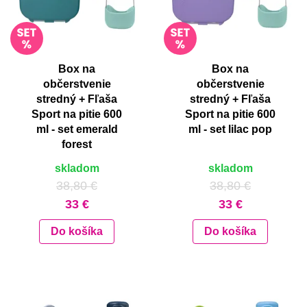
Box na
Box na
občerstvenie
občerstvenie
stredný + Fľaša
stredný + Fľaša
Sport na pitie 600
Sport na pitie 600
ml - set emerald
ml - set lilac pop
forest
skladom
skladom
38,80 €
38,80 €
33 €
33 €
Do košíka
Do košíka