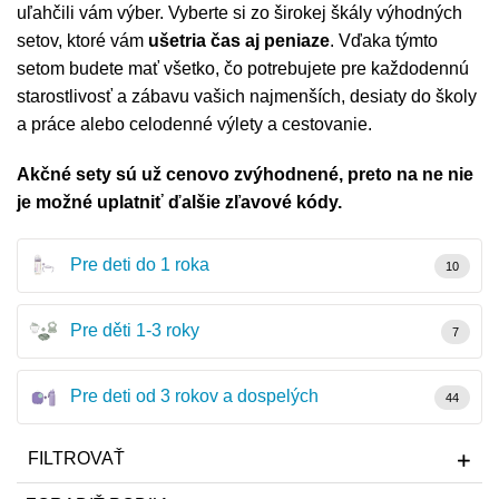
uľahčili vám výber. Vyberte si zo širokej škály výhodných
Misky, príbory
setov, ktoré vám
ušetria čas aj peniaze
. Vďaka týmto
setom budete mať všetko, čo potrebujete pre každodennú
Skladovanie potravín
starostlivosť a zábavu vašich najmenších, desiaty do školy
a práce alebo celodenné výlety a cestovanie.
Výbava na príkrmy
Akčné sety sú už cenovo zvýhodnené, preto na ne nie
Detské nože a krájače
je možné uplatniť ďalšie zľavové kódy.
Pre deti do 1 roka
10
Pre děti 1-3 roky
7
Pre deti od 3 rokov a dospelých
44
FILTROVAŤ