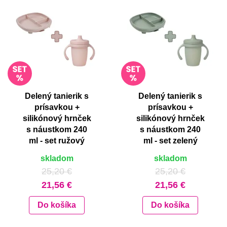
Delený tanierik s
Delený tanierik s
prísavkou +
prísavkou +
silikónový hrnček
silikónový hrnček
s náustkom 240
s náustkom 240
ml - set ružový
ml - set zelený
skladom
skladom
25,20 €
25,20 €
21,56 €
21,56 €
Do košíka
Do košíka