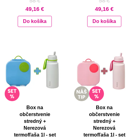
58 €
58 €
49,16 €
49,16 €
Do košíka
Do košíka
Box na
Box na
občerstvenie
občerstvenie
stredný +
stredný +
Nerezová
Nerezová
termofľaša 1l - set
termofľaša 1l - set