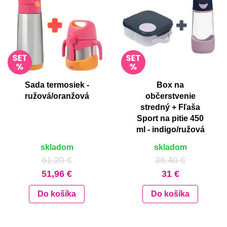
Sada termosiek -
Box na
ružová/oranžová
občerstvenie
stredný + Fľaša
Sport na pitie 450
ml - indigo/ružová
skladom
skladom
61,20 €
36,40 €
51,96 €
31 €
Do košíka
Do košíka