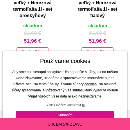
veľký + Nerezová
veľký + Nerezová
termofľaša 1l - set
termofľaša 1l - set
broskyňový
fialový
skladom
skladom
61,60 €
61,60 €
51,96 €
51,96 €
Do košíka
Do košíka
Používame cookies
Aby sme boli schopní poskytovať čo najlepšie služby, tak na našom
52 produktů
z 54
ZORADIŤ PODĽA
webe získavame, ukladáme a spracovávame informácie o jeho
užívateľoch. Na tento účel využívame súbory
cookies
. Na niektoré
Zobraziť ďalšie
neradiť
účely spracovania je vyžadovaný Váš súhlas, ktorý vyjadríte voľbou
najnovšie
»
1
2
"Prijať všetko". Vaše dáta nijako nezneužívame.
abecedne A-Z
Súhlas môžete odmietnuť
tu
abecedne Z-A
Súhlasím
CHCEM 5% ZĽAVU
od najlacnejšie
Chcem zasielať
Newsletter