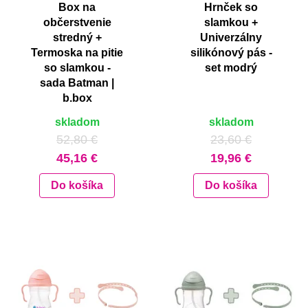
Box na
Hrnček so
občerstvenie
slamkou +
stredný +
Univerzálny
Termoska na pitie
silikónový pás -
so slamkou -
set modrý
sada Batman |
b.box
skladom
skladom
52,80 €
23,60 €
45,16 €
19,96 €
Do košíka
Do košíka