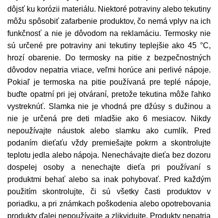
dôjsť ku korózii materiálu. Niektoré potraviny alebo tekutiny
môžu spôsobiť zafarbenie produktov, čo nemá vplyv na ich
funkčnosť a nie je dôvodom na reklamáciu. Termosky nie
sú určené pre potraviny ani tekutiny teplejšie ako 45 °C,
hrozí obarenie. Do termosky na pitie z bezpečnostných
dôvodov nepatria vriace, veľmi horúce ani perlivé nápoje.
Pokiaľ je termoska na pitie používaná pre teplé nápoje,
buďte opatrní pri jej otváraní, pretože tekutina môže ľahko
vystreknúť. Slamka nie je vhodná pre džúsy s dužinou a
nie je určená pre deti mladšie ako 6 mesiacov. Nikdy
nepoužívajte náustok alebo slamku ako cumlík. Pred
podaním dieťaťu vždy premiešajte pokrm a skontrolujte
teplotu jedla alebo nápoja. Nenechávajte dieťa bez dozoru
dospelej osoby a nenechajte dieťa pri používaní s
produktmi behať alebo sa inak pohybovať. Pred každým
použitím skontrolujte, či sú všetky časti produktov v
poriadku, a pri známkach poškodenia alebo opotrebovania
produkty ďalej nepoužívajte a zlikvidujte. Produkty nepatria