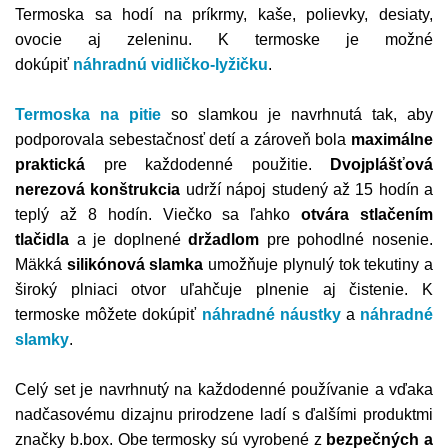
Termoska sa hodí na príkrmy, kaše, polievky, desiaty,
ovocie aj zeleninu. K termoske je možné
dokúpiť
náhradnú vidličko-lyžičku
.
Termoska na pitie
so slamkou je navrhnutá tak, aby
podporovala sebestačnosť detí a zároveň bola
maximálne
praktická
pre každodenné použitie.
Dvojplášťová
nerezová konštrukcia
udrží nápoj studený až 15 hodín a
teplý až 8 hodín. Viečko sa ľahko
otvára stlačením
tlačidla
a je doplnené
držadlom
pre pohodlné nosenie.
Mäkká
silikónová slamka
umožňuje plynulý tok tekutiny a
široký plniaci otvor uľahčuje plnenie aj čistenie. K
termoske môžete dokúpiť
náhradné náustky
a
náhradné
slamky
.
Celý set je navrhnutý na každodenné používanie a vďaka
nadčasovému dizajnu prirodzene ladí s ďalšími produktmi
značky b.box. Obe termosky sú vyrobené z
bezpečných a