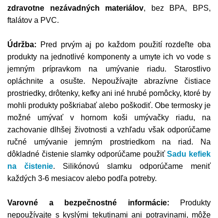
zdravotne nezávadných materiálov
, bez BPA, BPS,
ftalátov a PVC.
Údržba:
Pred prvým aj po každom použití rozdeľte oba
produkty na jednotlivé komponenty a umyte ich vo vode s
jemným prípravkom na umývanie riadu. Starostlivo
opláchnite a osušte. Nepoužívajte abrazívne čistiace
prostriedky, drôtenky, kefky ani iné hrubé pomôcky, ktoré by
mohli produkty poškriabať alebo poškodiť. Obe termosky je
možné umývať v hornom koši umývačky riadu, na
zachovanie dlhšej životnosti a vzhľadu však odporúčame
ručné umývanie jemným prostriedkom na riad. Na
dôkladné čistenie slamky odporúčame použiť
Sadu kefiek
na čistenie
. Silikónovú slamku odporúčame meniť
každých 3-6 mesiacov alebo podľa potreby.
Varovné a bezpečnostné informácie:
Produkty
nepoužívajte s kyslými tekutinami ani potravinami, môže