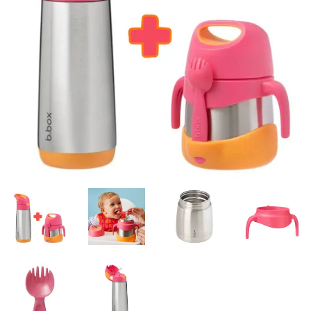
Misky, príbory
Skladovanie potravín
Výbava na príkrmy
Detské nože a krájače