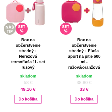
Box na
Box na
občerstvenie
občerstvenie
stredný +
stredný + Fľaša
Nerezová
Sport na pitie 600
termofľaša 1l - set
ml -
ružový
ružová/oranžová
skladom
skladom
58 €
38,80 €
49,16 €
33 €
Do košíka
Do košíka