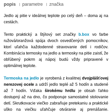
popis
parametre
značka
Jedlo aj pitie v ideálnej teplote po celý deň – doma aj na
cestách.
Tento praktický a štýlový set značky
b.box
vo farbe
ružová/oranžová spája dvoch osvedčených pomocníkov,
ktorí uľahčia každodenné stravovanie detí i rodičov.
Kombinácia termosky na jedlo a termosky na pitie zaistí, že
obľúbený pokrm aj nápoj budú vždy pripravené v
optimálnej teplote.
Termoska na jedlo
je vyrobená z kvalitnej
dvojplášťovej
nerezovej ocele
a udrží jedlo teplé až 5 hodín a studené
až 7 hodín. Vďaka
širokému hrdlu
je obsah ľahko
dostupný až na dno, čo podporuje samostatné stolovanie
detí. Skrutkovacie viečko zabraňuje pretekaniu a praktické
uško na viečku uľahčuje otváranie aj prenášanie.