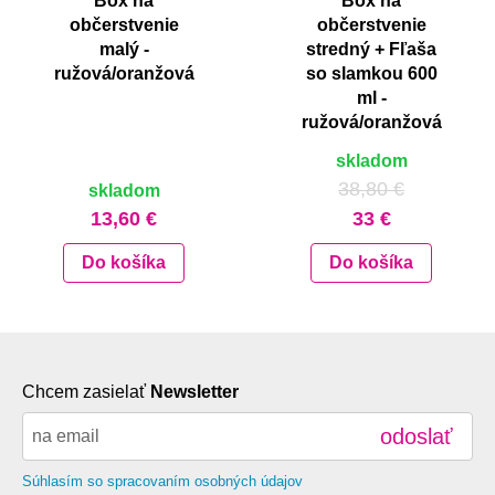
Box na
Box na
občerstvenie
občerstvenie
malý -
stredný + Fľaša
ružová/oranžová
so slamkou 600
ml -
ružová/oranžová
skladom
38,80 €
skladom
13,60 €
33 €
Do košíka
Do košíka
Chcem zasielať
Newsletter
odoslať
Súhlasím so spracovaním osobných údajov