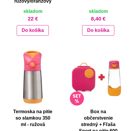
ružový/oranžový
skladom
skladom
22 €
8,40 €
Do košíka
Do košíka
Termoska na pitie
Box na
so slamkou 350
občerstvenie
ml - ružová
stredný + Fľaša
Sport na pitie 600