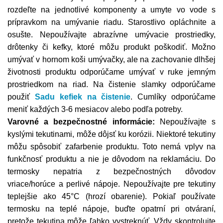
rozdeľte na jednotlivé komponenty a umyte vo vode s
prípravkom na umývanie riadu. Starostlivo opláchnite a
osušte. Nepoužívajte abrazívne umývacie prostriedky,
drôtenky či kefky, ktoré môžu produkt poškodiť. Možno
umývať v hornom koši umývačky, ale na zachovanie dlhšej
životnosti produktu odporúčame umývať v ruke jemným
prostriedkom na riad. Na čistenie slamky odporúčame
použiť
Sadu kefiek na čistenie
. C
umlíky odporúčame
meniť každých 3-6 mesiacov alebo podľa potreby.
Varovné a bezpečnostné informácie:
Nepoužívajte s
kyslými tekutinami, môže dôjsť ku korózii. Niektoré tekutiny
môžu spôsobiť zafarbenie produktu. Toto nemá vplyv na
funkčnosť produktu a nie je dôvodom na reklamáciu. Do
termosky nepatria z bezpečnostných dôvodov
vriace/horúce a perlivé nápoje. Nepoužívajte pre tekutiny
teplejšie ako 45°C (hrozí obarenie). Pokiaľ používate
termosku na teplé nápoje, buďte opatrní pri otváraní,
pretože tekutina môže ľahko vystreknúť. Vždy skontrolujte