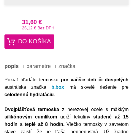
31,60 €
26,12 €
Bez DPH
DO KOŠÍKA
popis
parametre
značka
Pokiaľ hľadáte termosku
pre väčšie deti či dospelých
austrálska značka
b.box
má skvelé riešenie pre
celodennú hydratáciu
.
Dvojplášťová termoska
z nerezovej ocele s mäkkým
silikónovým cumlíkom
udrží tekutiny
studené až 15
hodín
a
teplé až 8 hodín.
Viečko termosky v zavretom
stave zaistí, že je fľaša nepriepustná. Už žiadne