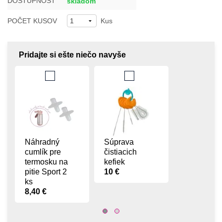
DOSTUPNOSŤ
skladom
POČET KUSOV
Kus
Pridajte si ešte niečo navyše
Náhradný
Súprava
cumlík pre
čistiacich
termosku na
kefiek
pitie Sport 2
10 €
ks
8,40 €