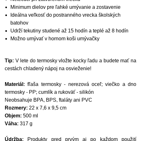
Minimum dielov pre ľahké umývanie a zostavenie
Ideálna veľkosť do postranného vrecka školských
batohov
Udrží tekutiny studené až 15 hodín a teplé až 8 hodín
Možno umývať v hornom koši umývačky
Tip:
V lete do termosky vložte kocky ľadu a budete mať na
cestách chladený nápoj na osvieženie!
M
ateriál:
fľaša termosky - nerezová oceľ; viečko a dno
termosky - PP; cumlík a rukoväť - silikón
Neobsahuje BPA, BPS, ftaláty ani PVC
Rozmery:
22 x 7,6 x 9,5 cm
Objem:
500 ml
Váha:
317 g
Údržba:
Produkty pred prvým aj po každom použití