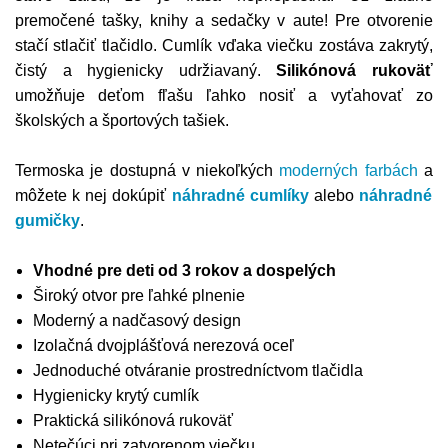
premočené tašky, knihy a sedačky v aute! Pre otvorenie
stačí stlačiť tlačidlo. Cumlík vďaka viečku zostáva zakrytý,
čistý a hygienicky udržiavaný.
Silikónová rukoväť
umožňuje deťom fľašu ľahko nosiť a vyťahovať zo
školských a športových tašiek.
Termoska je dostupná v niekoľkých
moderných farbách
a
môžete k nej dokúpiť
náhradné cumlíky
alebo
náhradné
gumičky
.
Vhodné pre deti od 3 rokov a dospelých
Široký otvor pre ľahké plnenie
Moderný a nadčasový design
Izolačná dvojplášťová nerezová oceľ
Jednoduché otváranie prostredníctvom tlačidla
Hygienicky krytý cumlík
Praktická silikónová rukoväť
Netečúci pri zatvorenom viečku