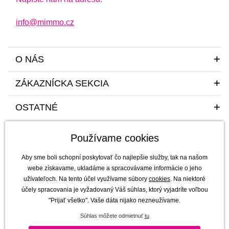
info@mimmo.cz
O NÁS
ZÁKAZNÍCKA SEKCIA
OSTATNÉ
Používame cookies
Aby sme boli schopní poskytovať čo najlepšie služby, tak na našom
webe získavame, ukladáme a spracovávame informácie o jeho
užívateľoch. Na tento účel využívame súbory
cookies
. Na niektoré
Sme tu pre vás a vaše deti s radosťou a mim(m)oriadnou starostlivosťou od
účely spracovania je vyžadovaný Váš súhlas, ktorý vyjadríte voľbou
roku 2011
"Prijať všetko". Vaše dáta nijako nezneužívame.
mimmo s.r.o. - výhradný dovozca a distribútor značiek b.box, Jellystone
Súhlas môžete odmietnuť
tu
Designs, Melii a SKÅGFÄ pre ČR a Slovensko
Copyright © 2011-2026 mimmo s.r.o. |
Všetky práva vyhradené | technicky