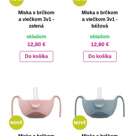
Misky, príbory
Miska s brčkom
Miska s brčkom
a viečkom 3v1 -
a viečkom 3v1 -
Skladovanie potravín
zelená
béžová
skladom
skladom
Výbava na príkrmy
12,80 €
12,80 €
Detské nože a krájače
Do košíka
Do košíka