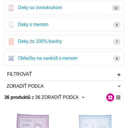
Deky so zverokruhom
Misky, príbory
12
Skladovanie potravín
Deky s menom
5
Výbava na príkrmy
Deky zo 100% bavlny
7
Detské nože a krájače
Obliečky na vankúš s menom
8
FILTROVAŤ
ZORADIŤ PODĽA
36 produktů
z 36
ZORADIŤ PODĽA
neradiť
neradiť
najnovšie
najnovšie
abecedne A-Z
abecedne A-Z