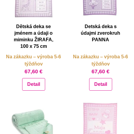
Dětská deka se
Detská deka s
jménem a údaji o
údajmi zverokruh
miminku ŽIRAFA,
PANNA
100 x 75 cm
Na zákazku – výroba 5-6
Na zákazku – výroba 5-6
týždňov
týždňov
67,60 €
67,60 €
Detail
Detail