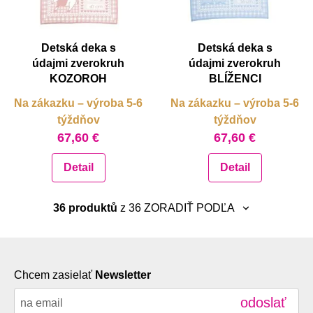
Detská deka s
Detská deka s
údajmi zverokruh
údajmi zverokruh
KOZOROH
BLÍŽENCI
Na zákazku – výroba 5-6
Na zákazku – výroba 5-6
týždňov
týždňov
67,60 €
67,60 €
Detail
Detail
36 produktů
z 36
ZORADIŤ PODĽA
neradiť
najnovšie
Chcem zasielať
Newsletter
abecedne A-Z
odoslať
abecedne Z-A