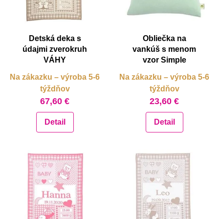
Detská deka s
Obliečka na
údajmi zverokruh
vankúš s menom
VÁHY
vzor Simple
Na zákazku – výroba 5-6
Na zákazku – výroba 5-6
týždňov
týždňov
67,60 €
23,60 €
Detail
Detail