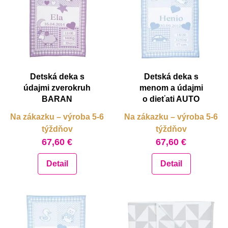
abecedne Z-A
abecedne Z-A
od najlacnejšie
od najlacnejšie
od najdrahšie
od najdrahšie
Detská deka s
Detská deka s
údajmi zverokruh
menom a údajmi
BARAN
o dieťati AUTO
Na zákazku – výroba 5-6
Na zákazku – výroba 5-6
týždňov
týždňov
67,60 €
67,60 €
Detail
Detail