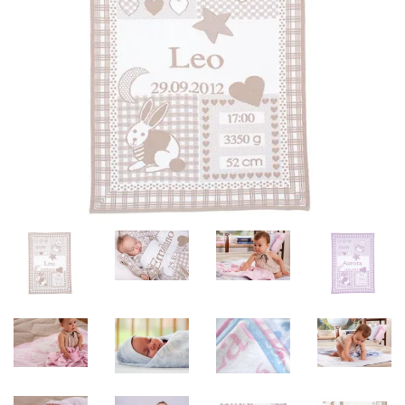
Misky, príbory
Skladovanie potravín
Výbava na príkrmy
Detské nože a krájače