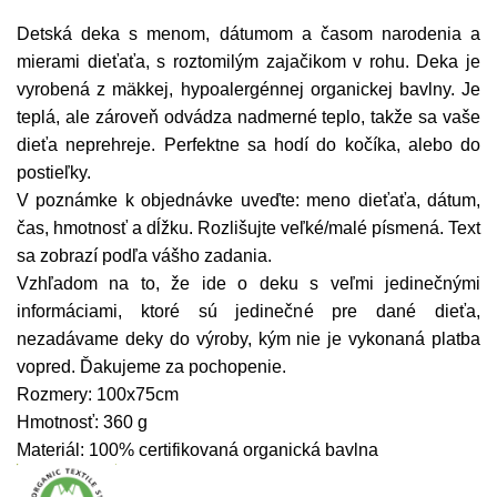
Detská deka s menom, dátumom a časom narodenia a
mierami dieťaťa, s roztomilým zajačikom v rohu. Deka je
vyrobená z mäkkej, hypoalergénnej organickej bavlny. Je
teplá, ale zároveň odvádza nadmerné teplo, takže sa vaše
dieťa neprehreje. Perfektne sa hodí do kočíka, alebo do
postieľky.
V poznámke k objednávke uveďte: meno dieťaťa, dátum,
čas, hmotnosť a dĺžku. Rozlišujte veľké/malé písmená. Text
sa zobrazí podľa vášho zadania.
Vzhľadom na to, že ide o deku s veľmi jedinečnými
informáciami, ktoré sú jedinečné pre dané dieťa,
nezadávame deky do výroby, kým nie je vykonaná platba
vopred. Ďakujeme za pochopenie.
Rozmery: 100x75cm
Hmotnosť: 360 g
Materiál: 100% certifikovaná organická bavlna