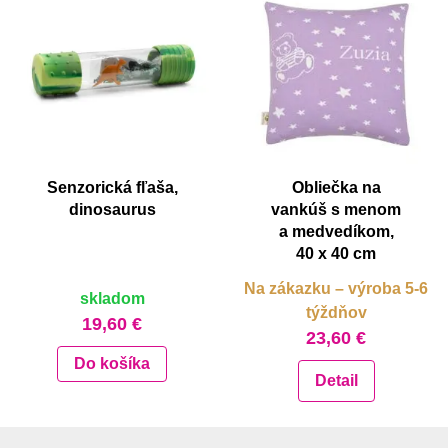
Senzorická fľaša,
Obliečka na
dinosaurus
vankúš s menom
a medvedíkom,
40 x 40 cm
Na zákazku – výroba 5-6
skladom
týždňov
19,60 €
23,60 €
Do košíka
Detail