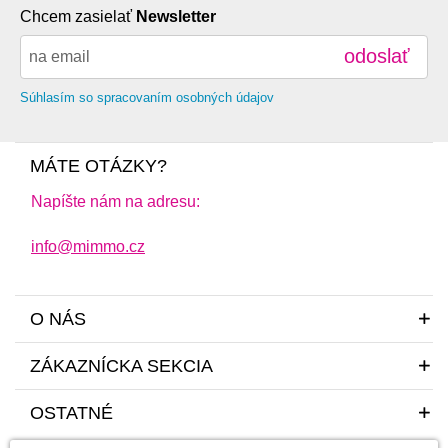
Chcem zasielať
Newsletter
abecedne A-Z
odoslať
abecedne Z-A
od najlacnejšie
Súhlasím so spracovaním osobných údajov
od najdrahšie
MÁTE OTÁZKY?
Napíšte nám na adresu:
info@mimmo.cz
O NÁS
ZÁKAZNÍCKA SEKCIA
OSTATNÉ