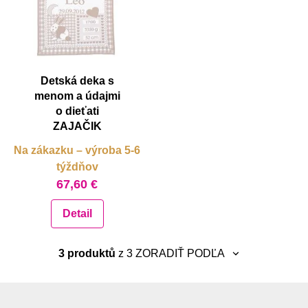
Detská deka s
menom a údajmi
o dieťati
ZAJAČIK
Na zákazku – výroba 5-6
týždňov
67,60 €
Detail
3 produktů
z 3
ZORADIŤ PODĽA
neradiť
najnovšie