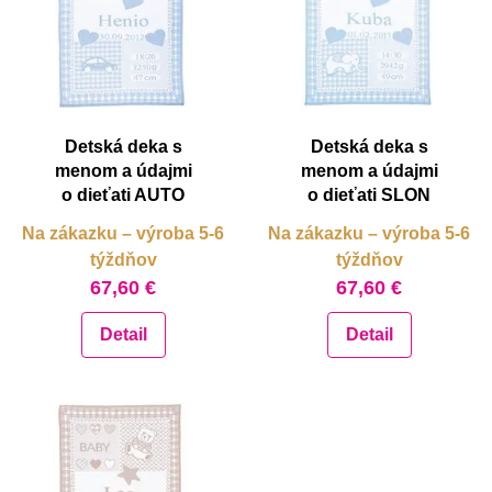
abecedne Z-A
od najlacnejšie
Misky, príbory
od najlacnejšie
od najdrahšie
Skladovanie potravín
od najdrahšie
Výbava na príkrmy
Detská deka s
Detská deka s
menom a údajmi
menom a údajmi
o dieťati AUTO
o dieťati SLON
Detské nože a krájače
Na zákazku – výroba 5-6
Na zákazku – výroba 5-6
týždňov
týždňov
67,60 €
67,60 €
Detail
Detail