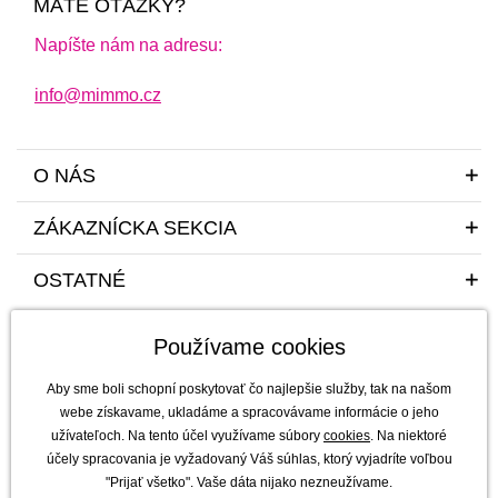
MÁTE OTÁZKY?
Napíšte nám na adresu:
info@mimmo.cz
O NÁS
ZÁKAZNÍCKA SEKCIA
OSTATNÉ
Používame cookies
Aby sme boli schopní poskytovať čo najlepšie služby, tak na našom
webe získavame, ukladáme a spracovávame informácie o jeho
užívateľoch. Na tento účel využívame súbory
cookies
. Na niektoré
Sme tu pre vás a vaše deti s radosťou a mim(m)oriadnou starostlivosťou od
účely spracovania je vyžadovaný Váš súhlas, ktorý vyjadríte voľbou
roku 2011
"Prijať všetko". Vaše dáta nijako nezneužívame.
mimmo s.r.o. - výhradný dovozca a distribútor značiek b.box, Jellystone