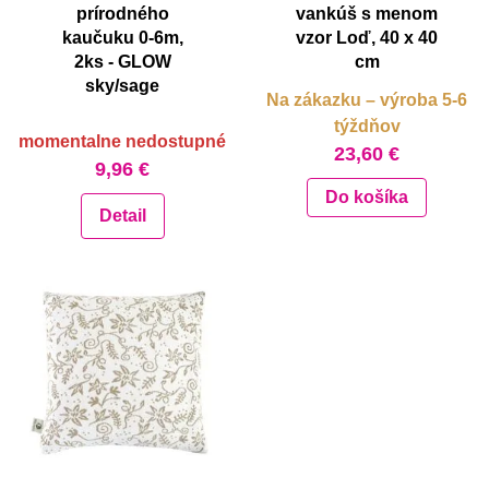
prírodného
vankúš s menom
kaučuku 0-6m,
vzor Loď, 40 x 40
2ks - GLOW
cm
sky/sage
Na zákazku – výroba 5-6
týždňov
momentalne nedostupné
23,60 €
9,96 €
Do košíka
Detail