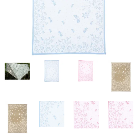
Misky, príbory
Skladovanie potravín
Výbava na príkrmy
Detské nože a krájače