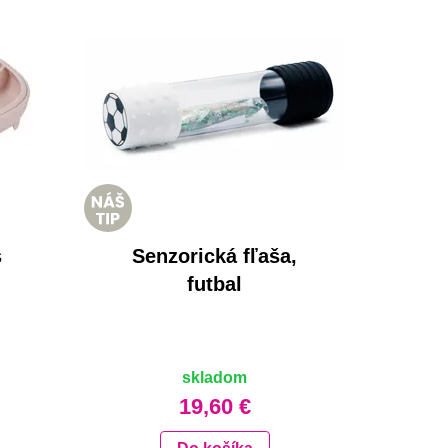
s
Senzorická fľaša,
futbal
skladom
19,60 €