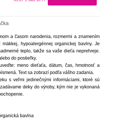
ačka
mom a časom narodenia, rozmermi a znamením
 mäkkej, hypoalergénnej organickej bavlny. Je
nadmerné teplo, takže sa vaše dieťa neprehreje.
alebo do postieľky.
veďte: meno dieťaťa, dátum, čas, hmotnosť a
 písmená. Text sa zobrazí podľa vášho zadania.
ku s veľmi jedinečnými informáciami, ktoré sú
ezadávame deky do výroby, kým nie je vykonaná
pochopenie.
 organická bavlna