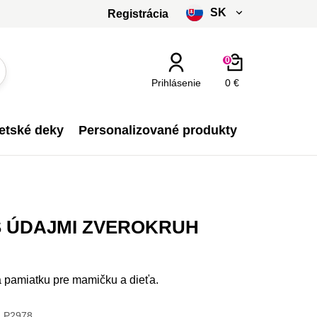
SK
Registrácia
čeština
0
slovenčina
Prihlásenie
0 €
Kč - CZK
etské deky
Personalizované produkty
€ - EUR
S ÚDAJMI ZVEROKRUH
a pamiatku pre mamičku a dieťa.
P2978