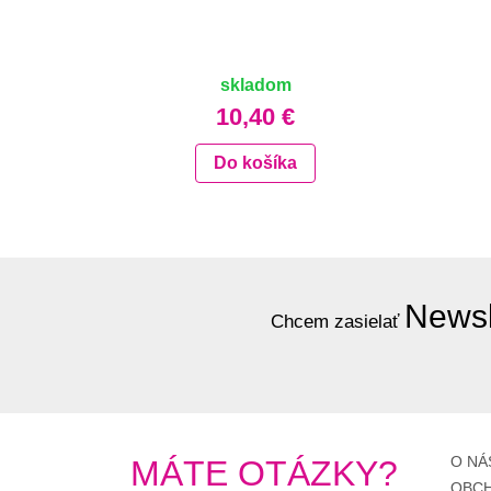
skladom
10,40 €
Do košíka
Newsl
Chcem zasielať
O NÁ
MÁTE OTÁZKY?
OBCH