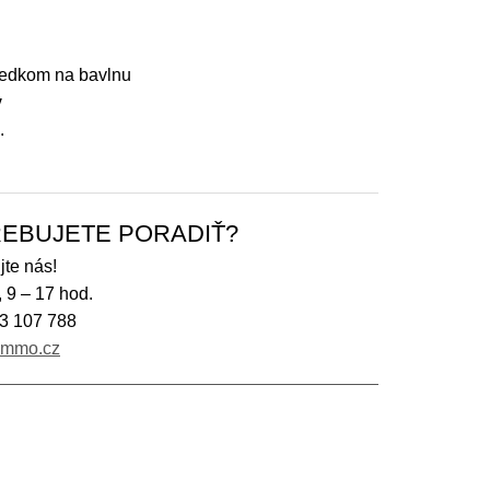
riedkom na bavlnu
v
.
EBUJETE PORADIŤ?
jte nás!
, 9 – 17 hod.
3 107 788
immo.cz