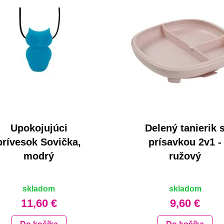
Upokojujúci
Delený tanierik 
prívesok Sovička,
prísavkou 2v1 -
modrý
ružový
skladom
skladom
11,60 €
9,60 €