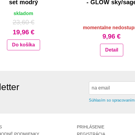
set modrý
- GLOW sky/sag
skladom
23,60 €
momentalne nedostup
19,96 €
9,96 €
Do košíka
Detail
etter
Súhlasím so spracovaním
S
PRIHLÁSENIE
ODNÉ PODMIENKY
REGISTRÁCIA