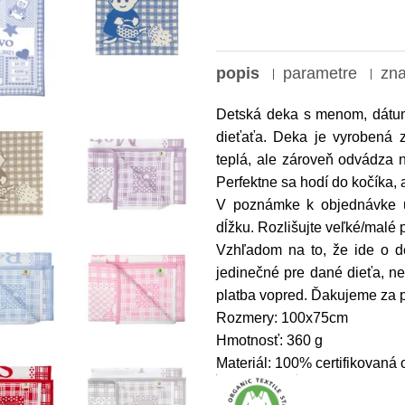
popis
parametre
zn
Detská deka s menom, dátu
dieťaťa. Deka je vyrobená z
teplá, ale zároveň odvádza 
Perfektne sa hodí do kočíka, 
V poznámke k objednávke u
dĺžku. Rozlišujte veľké/malé
Vzhľadom na to, že ide o de
jedinečné pre dané dieťa, n
platba vopred. Ďakujeme za 
Rozmery: 100x75cm
Hmotnosť: 360 g
Materiál: 100% certifikovaná