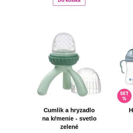
Do košíka
Cumlík a hryzadlo
H
na kŕmenie - svetlo
zelené