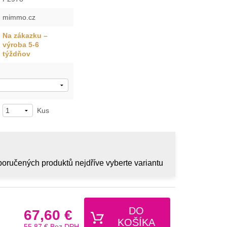
mimmo.cz
Na zákazku –
výroba 5-6
týždňov
Kus
oručených produktů nejdříve vyberte variantu
DO
67,60 €
KOŠÍKA
55,87 €
Bez DPH