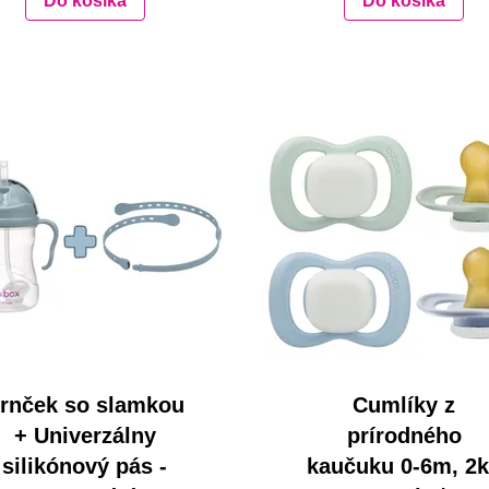
Do košíka
Do košíka
rnček so slamkou
Cumlíky z
+ Univerzálny
prírodného
silikónový pás -
kaučuku 0-6m, 2