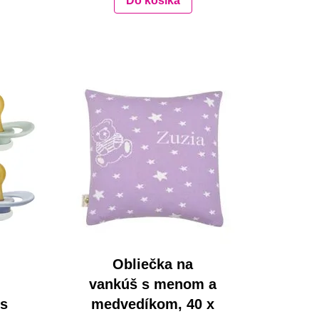
Do košíka
Obliečka na
vankúš s menom a
ks
medvedíkom, 40 x