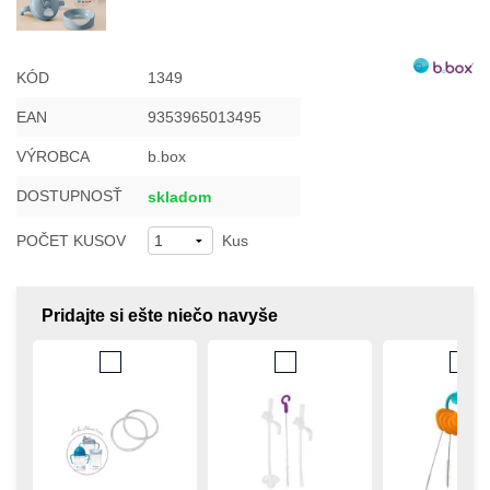
KÓD
1349
EAN
9353965013495
VÝROBCA
b.box
DOSTUPNOSŤ
skladom
POČET KUSOV
Kus
Pridajte si ešte niečo navyše