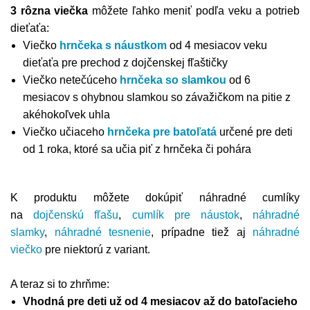
3 rôzna viečka
môžete ľahko meniť podľa veku a potrieb
dieťaťa:
Viečko
hrnčeka s náustkom
od 4 mesiacov veku
dieťaťa pre prechod z dojčenskej fľaštičky
Viečko netečúceho
hrnčeka so slamkou
od 6
mesiacov s ohybnou slamkou so závažičkom na pitie z
akéhokoľvek uhla
Viečko učiaceho
hrnčeka pre batoľatá
určené pre deti
od 1 roka, ktoré sa učia piť z hrnčeka či pohára
K produktu môžete dokúpiť náhradné cumlíky
na
dojčenskú fľašu
,
cumlík pre náustok
,
náhradné
slamky
,
náhradné tesnenie
, prípadne tiež aj
náhradné
viečko
pre niektorú z variant.
A teraz si to zhrňme:
Vhodná pre deti už od 4 mesiacov až do batoľacieho