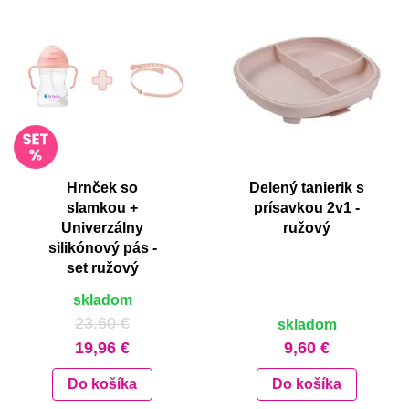
Hrnček so
Delený tanierik s
slamkou +
prísavkou 2v1 -
Univerzálny
ružový
silikónový pás -
set ružový
skladom
23,60 €
skladom
19,96 €
9,60 €
Do košíka
Do košíka