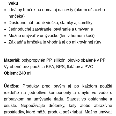
veku
Ideálny hrnček na doma aj na cesty (okrem učiaceho
hrnčeka)
Dostupné náhradné viečka, slamky aj cumlíky
Jednoduché zatváranie, otváranie a umývanie
Možno umývať v umývačke (len v hornom koši)
Základňa hrnčeka je vhodná aj do mikrovlnnej rúry
Materiál:
polypropylén PP, silikón, olovko obalené v PP
Vyrobené bez použitia BPA, BPS, ftalátov a PVC
Objem:
240 ml
Údržba:
Produkty pred prvým aj po každom použití
rozdeľte na jednotlivé komponenty a umyte vo vode s
prípravkom na umývanie riadu. Starostlivo opláchnite a
osušte. Nepoužívajte drôtenky, kefy alebo abrazívne
prostriedky, ktoré môžu produkt poškriabať. Možno umývať