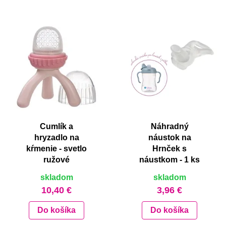
Cumlík a
Náhradný
hryzadlo na
náustok na
kŕmenie - svetlo
Hrnček s
ružové
náustkom - 1 ks
skladom
skladom
10,40 €
3,96 €
Do košíka
Do košíka