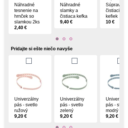
Náhradné
Náhradné
Súprava
tesnenie na
slamky a
čistiacich
hrnček so
čistiaca kefka
kefiek
slamkou 2ks
9,40 €
10 €
2,40 €
Pridajte si ešte niečo navyše
Univerzálny
Univerzálny
Univerzáln
pás - svetlo
pás - svetlo
pás - svetl
ružový
zelený
modrý
9,20 €
9,20 €
9,20 €