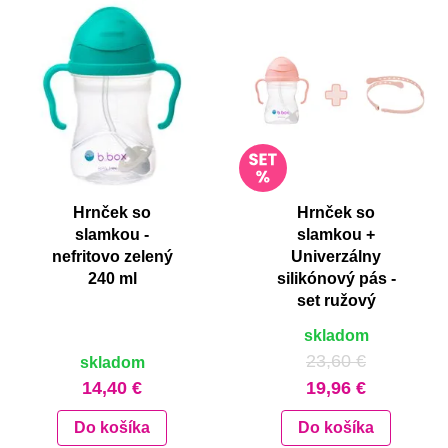
Hrnček so
Hrnček so
slamkou -
slamkou +
nefritovo zelený
Univerzálny
240 ml
silikónový pás -
set ružový
skladom
23,60 €
skladom
14,40 €
19,96 €
Do košíka
Do košíka