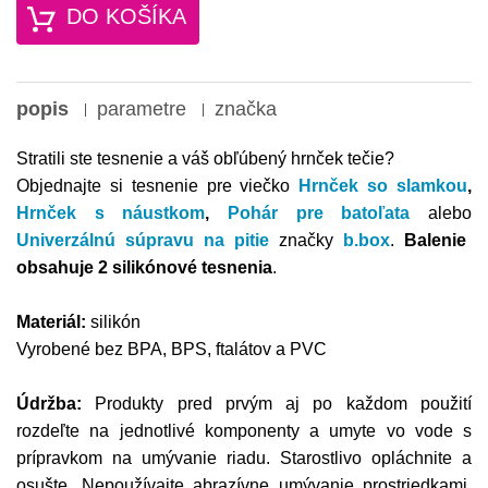
DO KOŠÍKA
popis
parametre
značka
Stratili ste tesnenie a
váš obľúbený
hrnček tečie?
Objednajte si tesnenie pre viečko
Hrnček so slamkou
,
Hrnček s náustkom
,
Pohár pre batoľata
alebo
Univerzálnú súpravu na pitie
značky
b.box
.
Balenie
obsahuje 2 silikónové tesnenia
.
Materiál:
silikón
Vyrobené bez BPA, BPS, ftalátov a PVC
Údržba:
Produkty pred prvým aj po každom použití
rozdeľte na jednotlivé komponenty a umyte vo vode s
prípravkom na umývanie riadu. Starostlivo opláchnite a
osušte. Nepoužívajte abrazívne umývanie prostriedkami,