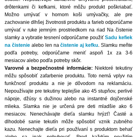
drôtenkami či kefkami, ktoré môžu produkt poškriabať.
Možno umývať v hornom koši umývačky, ale pre
zachovanie dlhšej životnosti produktu a farieb odporúčame
umývať v ruke jemným prostriedkom na riad
Na čistenie
slamky a vybratie tesnení odporúčame použiť
Sadu kefiek
na čistenie
alebo len na
čistenie aj kefku
. Slamku meňte
podľa potreby, odporúčame meniť aspoň 1x za 3-6
mesiacov alebo podľa potreby skôr.
Varovné a bezpečnostné informácie:
Niektoré tekutiny
môžu spôsobiť zafarbenie produktu. Toto nemá vplyv na
funkčnosť produktu a nie je dôvodom na reklamáciu.
Nepoužívajte pre tekutiny teplejšie ako 45 stupňov, perlivé
nápoje, džúsy s dužinou alebo na instantné dojčenské
mlieka. Slamka nie je určená pre deti mladšie ako 6
mesiacov. Nenechávajte dieťa slamku hrýzť! Časté a
dlhodobé sanie tekutín môže spôsobiť vznik zubného
kazu. Nenechajte dieťa pri používaní s produktom behať
alebo sa inak pohybovať. Pred každým použitím