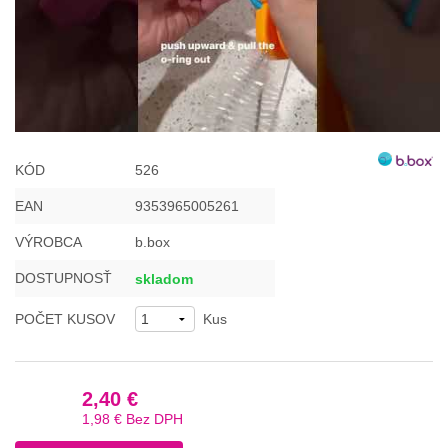
KÓD
526
EAN
9353965005261
VÝROBCA
b.box
DOSTUPNOSŤ
skladom
POČET KUSOV
Kus
2,40 €
1,98 €
Bez DPH