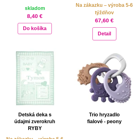
Na zákazku – výroba 5-6
skladom
týždňov
8,40 €
67,60 €
Do košíka
Detail
Detská deka s
Trio hryzadlo
údajmi zverokruh
fialové - peony
RYBY