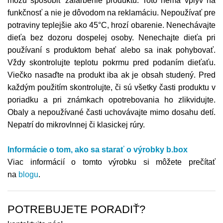
môžu spôsobiť zafarbenie produktu. Toto nemá vplyv na
funkčnosť a nie je dôvodom na reklamáciu. Nepoužívať pre
potraviny teplejšie ako 45°C, hrozí obarenie. Nenechávajte
dieťa bez dozoru dospelej osoby. Nenechajte dieťa pri
používaní s produktom behať alebo sa inak pohybovať.
Vždy skontrolujte teplotu pokrmu pred podaním dieťaťu.
Viečko nasaďte na produkt iba ak je obsah studený. Pred
každým použitím skontrolujte, či sú všetky časti produktu v
poriadku a pri známkach opotrebovania ho zlikvidujte.
Obaly a nepoužívané časti uchovávajte mimo dosahu detí.
Nepatrí do mikrovlnnej či klasickej rúry.
Informácie o tom, ako sa starať o výrobky b.box
Viac informácií o tomto výrobku si môžete prečítať
na
blogu
.
POTREBUJETE PORADIŤ?