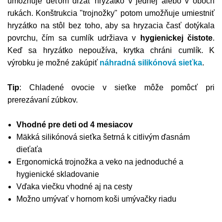
umožňuje deťom držať hryzátko v jednej alebo v oboch
rukách. Konštrukcia "trojnožky" potom umožňuje umiestniť
hryzátko na stôl bez toho, aby sa hryzacia časť dotýkala
povrchu, čím sa cumlík udržiava v
hygienickej čistote
.
Keď sa hryzátko nepoužíva, krytka chráni cumlík. K
výrobku je možné zakúpiť
náhradná silikónová sieťka
.
Tip
: Chladené ovocie v sieťke môže pomôcť pri
prerezávaní zúbkov.
Vhodné pre deti od 4 mesiacov
Mäkká silikónová sieťka šetrná k citlivým ďasnám
dieťaťa
Ergonomická trojnožka a veko na jednoduché a
hygienické skladovanie
Vďaka viečku vhodné aj na cesty
Možno umývať v hornom koši umývačky riadu