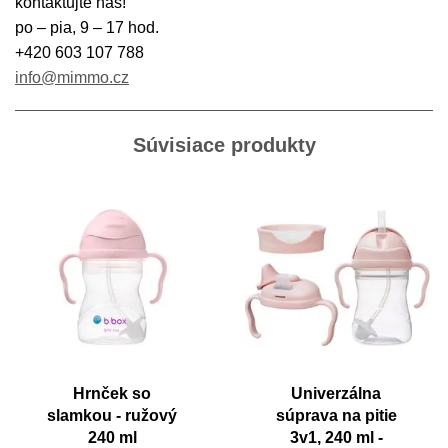
kontaktujte nás!
po – pia, 9 – 17 hod.
+420 603 107 788
info@mimmo.cz
Súvisiace produkty
Hrnček so
Univerzálna
slamkou - ružový
súprava na pitie
240 ml
3v1, 240 ml -