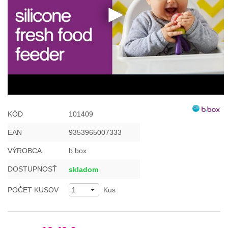
KÓD
101409
EAN
9353965007333
VÝROBCA
b.box
DOSTUPNOSŤ
skladom
POČET KUSOV
Kus