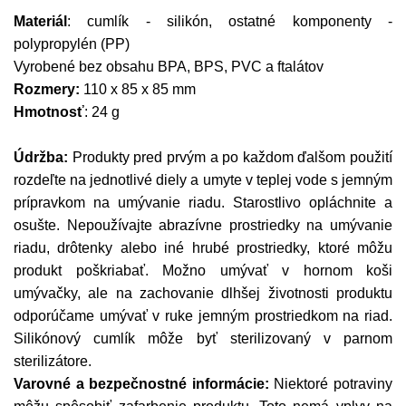
Materiál
: cumlík - silikón, ostatné komponenty -
polypropylén (PP)
Vyrobené bez obsahu BPA, BPS, PVC a ftalátov
Rozmery:
110 x 85 x 85 mm
Hmotnosť
: 24 g
Údržba:
Produkty pred prvým a po každom ďalšom použití
rozdeľte na jednotlivé diely a umyte v teplej vode s jemným
prípravkom na umývanie riadu. Starostlivo opláchnite a
osušte. Nepoužívajte abrazívne prostriedky na umývanie
riadu, drôtenky alebo iné hrubé prostriedky, ktoré môžu
produkt poškriabať. Možno umývať v hornom koši
umývačky, ale na zachovanie dlhšej životnosti produktu
odporúčame umývať v ruke jemným prostriedkom na riad.
Silikónový cumlík môže byť sterilizovaný v parnom
sterilizátore.
Varovné a bezpečnostné informácie:
Niektoré potraviny