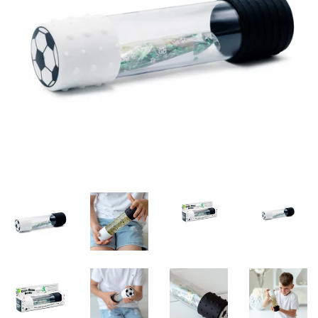
Misky, príbory
Skladovanie potravín
Výbava na príkrmy
Detské nože a krájače