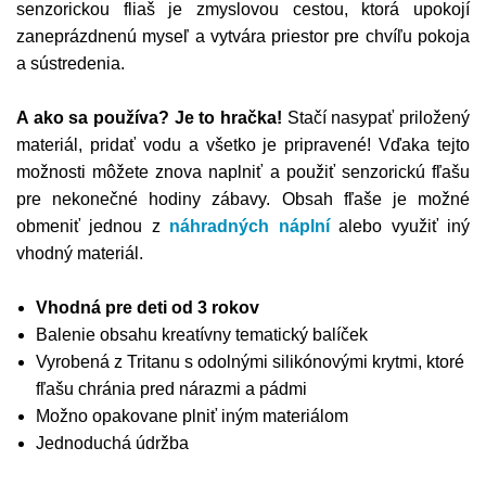
senzorickou fliaš je zmyslovou cestou, ktorá upokojí
zaneprázdnenú myseľ a vytvára priestor pre chvíľu pokoja
a sústredenia.
A ako sa používa? Je to hračka!
Stačí nasypať priložený
materiál, pridať vodu a všetko je pripravené! Vďaka tejto
možnosti môžete znova naplniť a použiť senzorickú fľašu
pre nekonečné hodiny zábavy. Obsah fľaše je možné
obmeniť jednou z
náhradných náplní
alebo využiť iný
vhodný materiál.
Vhodná pre deti od 3 rokov
Balenie obsahu kreatívny tematický balíček
Vyrobená z Tritanu s odolnými silikónovými krytmi, ktoré
fľašu chránia pred nárazmi a pádmi
Možno opakovane plniť iným materiálom
Jednoduchá údržba