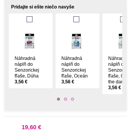
Pridajte si ešte niečo navyše
Náhradná
Náhradná
Náhradná
náplň do
náplň do
náplň do
Senzorickej
Senzorickej
Senzoricke
fľaše, Dúha
fľaše, Oceán
fľaše, Glow
3,56 €
3,56 €
the dark
3,56 €
19,60 €