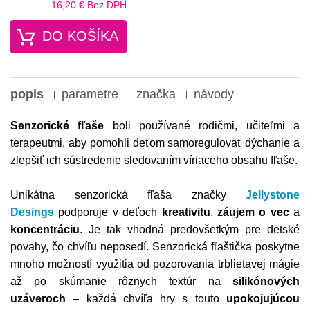
16,20 €
Bez DPH
DO KOŠÍKA
popis
parametre
značka
návody
Senzorické fľaše
boli používané rodičmi, učiteľmi a
terapeutmi, aby pomohli deťom samoregulovať dýchanie a
zlepšiť ich sústredenie sledovaním víriaceho obsahu fľaše.
Unikátna senzorická fľaša značky
Jellystone
Desings
podporuje v deťoch
kreativitu
,
záujem o vec
a
koncentráciu
. Je tak vhodná predovšetkým pre detské
povahy, čo chvíľu neposedí. Senzorická fľaštička poskytne
mnoho možností využitia od pozorovania trblietavej mágie
až po skúmanie rôznych textúr na
silikónových
uzáveroch
– každá chvíľa hry s touto
upokojujúcou