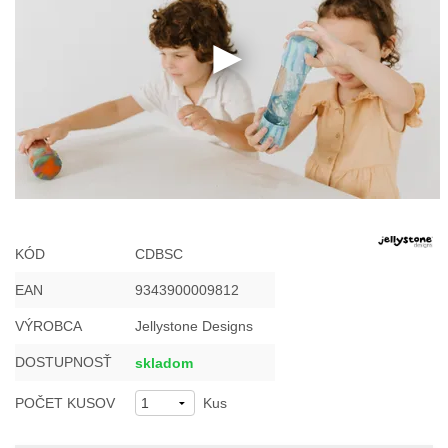
KÓD
CDBSC
EAN
9343900009812
VÝROBCA
Jellystone Designs
DOSTUPNOSŤ
skladom
POČET KUSOV
Kus