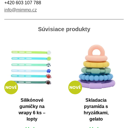
+420 603 107 788
info@mimmo.cz
Súvisiace produkty
Silikónové
Skladacia
gumičky na
pyramída s
wrapy 6 ks –
hryzátkami,
lopty
gelato