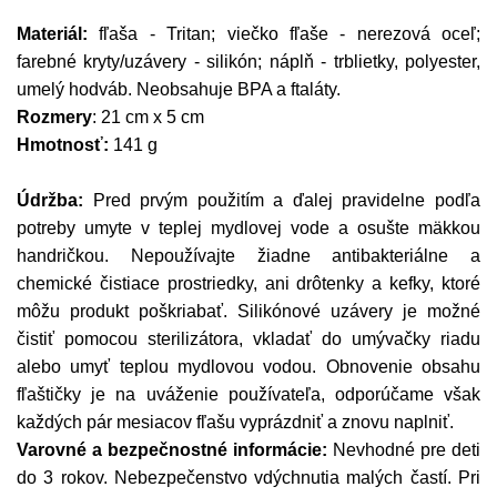
Materiál:
fľaša - Tritan; viečko fľaše - nerezová oceľ;
farebné kryty/uzávery - silikón; náplň - trblietky, polyester,
umelý hodváb. Neobsahuje BPA a ftaláty.
Rozmery
: 21 cm x 5 cm
Hmotnosť:
141 g
Údržba:
Pred prvým použitím a ďalej pravidelne podľa
potreby umyte v teplej mydlovej vode a osušte mäkkou
handričkou. Nepoužívajte žiadne antibakteriálne a
chemické čistiace prostriedky, ani drôtenky a kefky, ktoré
môžu produkt poškriabať. Silikónové uzávery je možné
čistiť pomocou sterilizátora, vkladať do umývačky riadu
alebo umyť teplou mydlovou vodou. Obnovenie obsahu
fľaštičky je na uváženie používateľa, odporúčame však
každých pár mesiacov fľašu vyprázdniť a znovu naplniť.
Varovné a bezpečnostné informácie:
Nevhodné pre deti
do 3 rokov. Nebezpečenstvo vdýchnutia malých častí. Pri