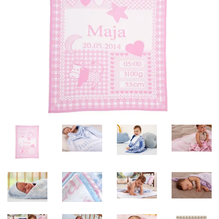
Misky, príbory
Skladovanie potravín
Výbava na príkrmy
Detské nože a krájače