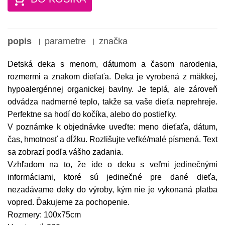
popis
parametre
značka
Detská deka s menom, dátumom a časom narodenia,
rozmermi a znakom dieťaťa. Deka je vyrobená z mäkkej,
hypoalergénnej organickej bavlny. Je teplá, ale zároveň
odvádza nadmerné teplo, takže sa vaše dieťa neprehreje.
Perfektne sa hodí do kočíka, alebo do postieľky.
V poznámke k objednávke uveďte: meno dieťaťa, dátum,
čas, hmotnosť a dĺžku. Rozlišujte veľké/malé písmená. Text
sa zobrazí podľa vášho zadania.
Vzhľadom na to, že ide o deku s veľmi jedinečnými
informáciami, ktoré sú jedinečné pre dané dieťa,
nezadávame deky do výroby, kým nie je vykonaná platba
vopred. Ďakujeme za pochopenie.
Rozmery: 100x75cm