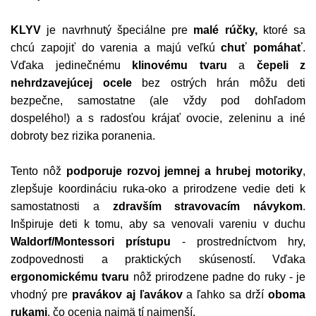
KLYV
je navrhnutý špeciálne pre
malé rúčky,
ktoré sa
chcú zapojiť do varenia a majú veľkú
chuť pomáhať
.
Vďaka jedinečnému
klinovému tvaru
a
čepeli z
nehrdzavejúcej ocele
bez ostrých hrán môžu deti
bezpečne, samostatne (ale vždy pod dohľadom
dospelého!) a s radosťou krájať ovocie, zeleninu a iné
dobroty bez rizika poranenia.
Tento nôž
podporuje rozvoj jemnej a hrubej motoriky
,
zlepšuje koordináciu ruka-oko a prirodzene vedie deti k
samostatnosti a
zdravším stravovacím návykom
.
Inšpiruje deti k tomu, aby sa venovali vareniu v duchu
Waldorf/Montessori prístupu
- prostredníctvom hry,
zodpovednosti a praktických skúseností. Vďaka
ergonomickému tvaru
nôž prirodzene padne do ruky - je
vhodný pre
pravákov aj ľavákov
a ľahko sa drží
oboma
rukami
, čo ocenia najmä tí najmenší.