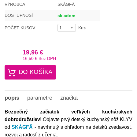
VÝROBCA
SKÅGFÄ
DOSTUPNOSŤ
skladom
POČET KUSOV
Kus
19,96 €
16,50 €
Bez DPH
DO KOŠÍKA
popis
parametre
značka
Bezpečný začiatok veľkých kuchárskych
dobrodružstiev!
Objavte prvý detský kuchynský nôž KLYV
od
SKÅGFÄ
- navrhnutý s ohľadom na detskú zvedavosť,
rozvoj a radosť z učenia.