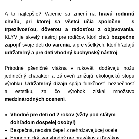
A to najlepšie? Varenie sa zmení na
hravú rodinnú
chvíľu, pri ktorej sa všetci učia spoločne - s
trpezlivosťou, dôverou a radosťou z objavovania.
KLYV je skvelý nástroj pre rodičov, ktorí chcú
bezpečne
zapojiť
svoje deti
do varenia
, a pre všetkých, ktorí hľadajú
udržateľný a pre deti vhodný kuchynský nástroj
.
Prírodné pšeničné vlákna v rukoväti dodávajú nožu
jedinečný charakter a zároveň znižujú ekologickú stopu
výrobku.
Udržateľný dizajn
spája funkčnosť, bezpečnosť
a estetiku, za čo výrobok získal množstvo
medzinárodných ocenení
.
Vhodné pre deti od 2 rokov (vždy pod stálym
dohľadom dospelej osoby!)
Bezpečná, neostrá čepeľ z nehrdzavejúcej ocele
Ergonomický tvar vhodný pre pravákov aj ľavákov