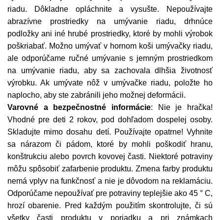
riadu. Dôkladne opláchnite a vysušte. Nepoužívajte
abrazívne prostriedky na umývanie riadu, drhnúce
podložky ani iné hrubé prostriedky, ktoré by mohli výrobok
poškriabať. Možno umývať v hornom koši umývačky riadu,
ale odporúčame ručné umývanie s jemným prostriedkom
na umývanie riadu, aby sa zachovala dlhšia životnosť
výrobku. Ak umývate nôž v umývačke riadu, položte ho
naplocho, aby ste zabránili jeho možnej deformácii.
Varovné a bezpečnostné informácie
:
Nie je hračka!
Vhodné pre deti 2 rokov, pod dohľadom dospelej osoby.
Skladujte mimo dosahu detí. Používajte opatrne! Vyhnite
sa nárazom či pádom, ktoré by mohli poškodiť hranu,
konštrukciu alebo povrch kovovej časti. Niektoré potraviny
môžu spôsobiť zafarbenie produktu. Zmena farby produktu
nemá vplyv na funkčnosť a nie je dôvodom na reklamáciu.
Odporúčame nepoužívať pre potraviny teplejšie ako 45 ° C,
hrozí obarenie. Pred každým použitím skontrolujte, či sú
všetky časti produktu v poriadku a pri známkach