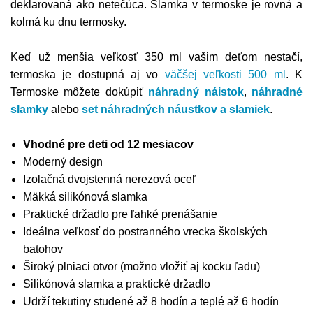
deklarovaná ako netečúca. Slamka v termoske je rovná a
kolmá ku dnu termosky.
Keď už menšia veľkosť 350 ml vašim deťom nestačí,
termoska je dostupná aj vo
väčšej veľkosti 500 ml
. K
Termoske môžete dokúpiť
náhradný náistok
,
náhradné
slamky
alebo
set náhradných náustkov a slamiek
.
Vhodné pre deti od 12 mesiacov
Moderný design
Izolačná dvojstenná nerezová oceľ
Mäkká silikónová slamka
Praktické držadlo pre ľahké prenášanie
Ideálna veľkosť do postranného vrecka školských
batohov
Široký plniaci otvor (možno vložiť aj kocku ľadu)
Silikónová slamka a praktické držadlo
Udrží tekutiny studené až 8 hodín a teplé až 6 hodín