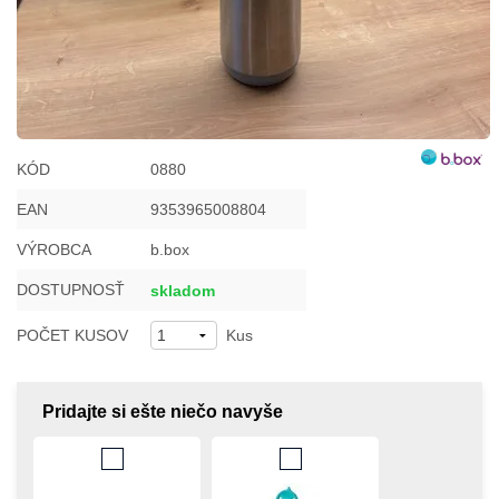
KÓD
0880
EAN
9353965008804
VÝROBCA
b.box
DOSTUPNOSŤ
skladom
POČET KUSOV
Kus
Pridajte si ešte niečo navyše