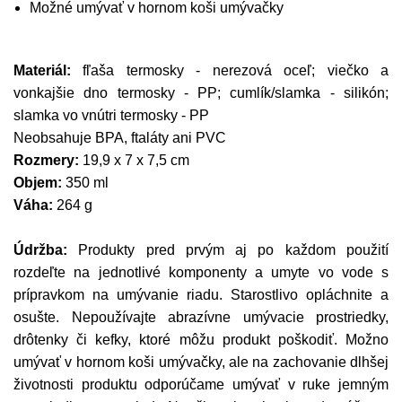
Možné umývať v hornom koši umývačky
Materiál:
fľaša termosky - nerezová oceľ; viečko a
vonkajšie dno termosky - PP; cumlík/slamka - silikón;
slamka vo vnútri termosky - PP
Neobsahuje BPA, ftaláty ani PVC
Rozmery:
19,9 x 7 x 7,5 cm
Objem:
350 ml
Váha:
264 g
Údržba:
Produkty pred prvým aj po každom použití
rozdeľte na jednotlivé komponenty a umyte vo vode s
prípravkom na umývanie riadu. Starostlivo opláchnite a
osušte. Nepoužívajte abrazívne umývacie prostriedky,
drôtenky či kefky, ktoré môžu produkt poškodiť. Možno
umývať v hornom koši umývačky, ale na zachovanie dlhšej
životnosti produktu odporúčame umývať v ruke jemným