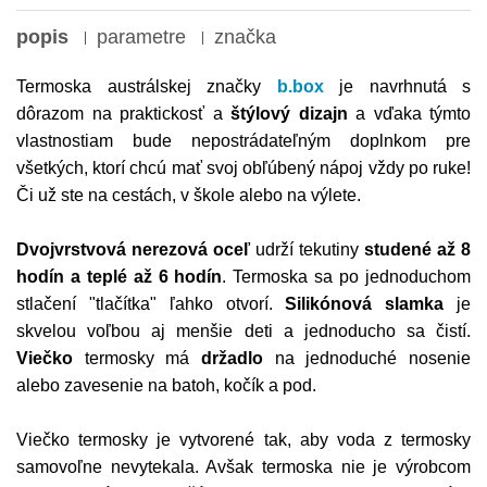
popis
parametre
značka
Termoska austrálskej značky
b.box
je navrhnutá s
dôrazom na praktickosť a
štýlový dizajn
a vďaka týmto
vlastnostiam bude nepostrádateľným doplnkom pre
všetkých, ktorí chcú mať svoj obľúbený nápoj vždy po ruke!
Či už ste na cestách, v škole alebo na výlete.
Dvojvrstvová nerezová oceľ
udrží tekutiny
studené až 8
hodín a teplé až 6 hodín
. Termoska sa po jednoduchom
stlačení "tlačítka" ľahko otvorí.
Silikónová slamka
je
skvelou voľbou aj menšie deti a jednoducho sa čistí.
Viečko
termosky má
držadlo
na jednoduché nosenie
alebo zavesenie na batoh, kočík a pod.
Viečko termosky je vytvorené tak, aby voda z termosky
samovoľne nevytekala. Avšak termoska nie je výrobcom