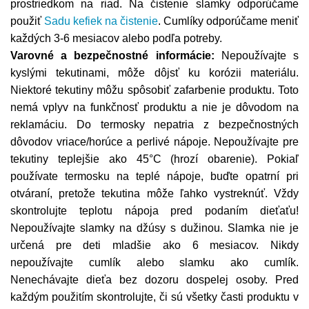
prostriedkom na riad. Na čistenie slamky odporúčame
použiť
Sadu kefiek na čistenie
.
Cumlíky odporúčame meniť
každých 3-6 mesiacov alebo podľa potreby.
Varovné a bezpečnostné informácie:
Nepoužívajte s
kyslými tekutinami, môže dôjsť ku korózii materiálu.
Niektoré tekutiny môžu spôsobiť zafarbenie produktu. Toto
nemá vplyv na funkčnosť produktu a nie je dôvodom na
reklamáciu. Do termosky nepatria z bezpečnostných
dôvodov vriace/horúce a perlivé nápoje. Nepoužívajte pre
tekutiny teplejšie ako 45°C (hrozí obarenie). Pokiaľ
používate termosku na teplé nápoje, buďte opatrní pri
otváraní, pretože tekutina môže ľahko vystreknúť. Vždy
skontrolujte teplotu nápoja pred podaním dieťaťu!
Nepoužívajte slamky na džúsy s dužinou. Slamka nie je
určená pre deti mladšie ako 6 mesiacov. Nikdy
nepoužívajte cumlík alebo slamku ako cumlík.
Nenechávajte dieťa bez dozoru dospelej osoby. Pred
každým použitím skontrolujte, či sú všetky časti produktu v