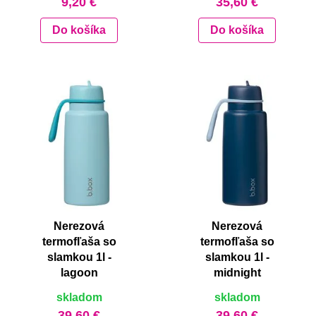
9,20 €
35,60 €
Do košíka
Do košíka
Nerezová
Nerezová
termofľaša so
termofľaša so
slamkou 1l -
slamkou 1l -
lagoon
midnight
skladom
skladom
39,60 €
39,60 €