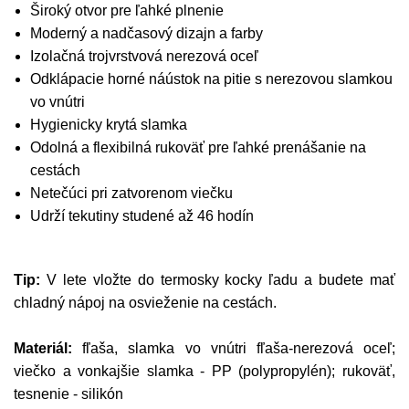
Široký otvor pre ľahké plnenie
Moderný a nadčasový dizajn a farby
Izolačná trojvrstvová nerezová oceľ
Odklápacie horné náústok na pitie s nerezovou slamkou
vo vnútri
Hygienicky krytá slamka
Odolná a flexibilná rukoväť pre ľahké prenášanie na
cestách
Netečúci pri zatvorenom viečku
Udrží tekutiny studené až 46 hodín
Tip:
V lete vložte do termosky kocky ľadu a budete mať
chladný nápoj na osvieženie na cestách.
Materiál:
fľaša, slamka vo vnútri fľaša-nerezová oceľ;
viečko a vonkajšie slamka - PP (polypropylén); rukoväť,
tesnenie - silikón