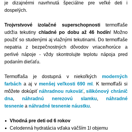
je dizajnérmi navrhnutá špeciálne pre veľké deti i
dospelých.
Trojvrstvové izolačné superschopnosti
termofľaše
udržia tekutiny
chladné po dobu až 46 hodín
! Možno
použiť so studenými aj vlažnými tekutinami. Do termofľaše
nepatria z bezpečnostných dôvodov vriace/horúce a
perlivé nápoje - vždy skontrolujte teplotu nápoja pred
podaním dieťaťu.
Termofľaša
je dostupná v niekoľkých
moderných
farbách
a aj v
menšej veľkosti 690 ml
.
K
termofľaši
si
môžete dokúpiť
náhradnou rukoväť
,
silikónový chránič
dna
,
náhradnú nerezovú slamku
,
náhradné
tesnenie
a
náhradné tesnenie náustku
.
Vhodná pre deti od 6 rokov
Celodenná hydratácia vďaka väčším 1l objemu