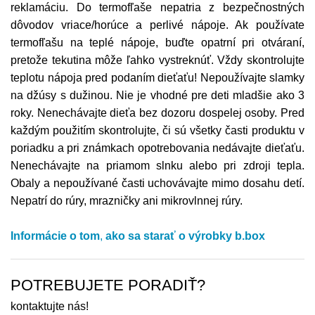
reklamáciu. Do termofľaše nepatria z bezpečnostných
dôvodov vriace/horúce a perlivé nápoje. Ak používate
termofľašu na teplé nápoje, buďte opatrní pri otváraní,
pretože tekutina môže ľahko vystreknúť. Vždy skontrolujte
teplotu nápoja pred podaním dieťaťu! Nepoužívajte slamky
na džúsy s dužinou. Nie je vhodné pre deti mladšie ako 3
roky. Nenechávajte dieťa bez dozoru dospelej osoby. Pred
každým použitím skontrolujte, či sú všetky časti produktu v
poriadku a pri známkach opotrebovania nedávajte dieťaťu.
Nenechávajte na priamom slnku alebo pri zdroji tepla.
Obaly a nepoužívané časti uchovávajte mimo dosahu detí.
Nepatrí do rúry, mrazničky ani mikrovlnnej rúry.
Informácie o tom
,
ako sa starať o výrobky
b.box
POTREBUJETE PORADIŤ?
kontaktujte nás!