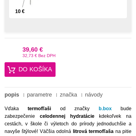
10 €
39,60 €
32,73 €
Bez DPH
DO KOŠÍKA
popis
parametre
značka
návody
Vďaka
termofľaši
od značky
b.box
bude
zabezpečenie
celodennej hydratácie
kdekoľvek na
cestách, v škole či výletoch do prírody jednoduchšie a
navyše štýlové! Väčšia odolná
litrová termofľaša
na pitie