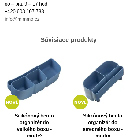
po – pia, 9 – 17 hod.
+420 603 107 788
info@mimmo.cz
Súvisiace produkty
Silikónový bento
Silikónový bento
organizér do
organizér do
veľkého boxu -
stredného boxu -
modrý
modrý