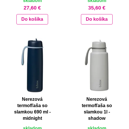
skladom
skladom
27,60 €
35,60 €
Do košíka
Do košíka
Nerezová
Nerezová
termofľaša so
termofľaša so
slamkou 690 ml -
slamkou 1l -
midnight
shadow
skladom
skladom