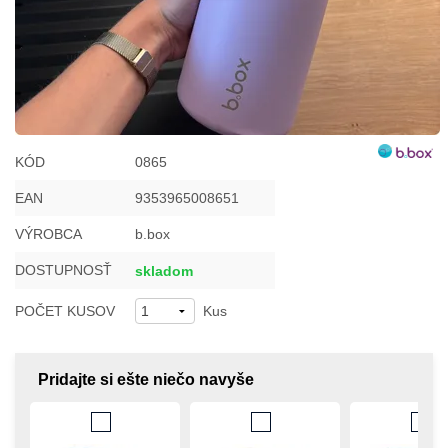
KÓD
0865
EAN
9353965008651
VÝROBCA
b.box
DOSTUPNOSŤ
skladom
POČET KUSOV
Kus
Pridajte si ešte niečo navyše