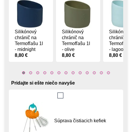
Silikónový
Silikónový
Silikónový
chránič na
chránič na
chránič na
Termofľašu 1l
Termofľašu 1l
Termofľašu
- midnight
- olive
- lagoon
8,80 €
8,80 €
8,80 €
Pridajte si ešte niečo navyše
Súprava čistiacich kefiek