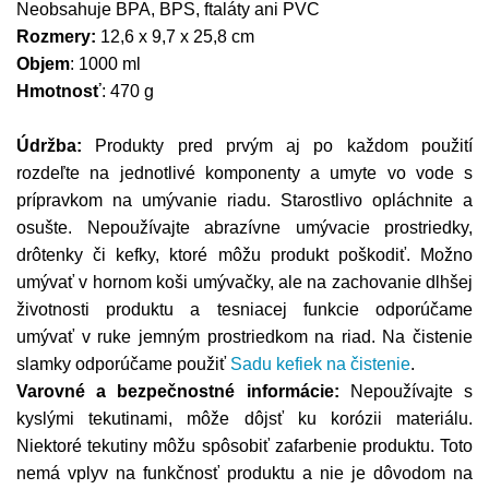
Neobsahuje BPA, BPS, ftaláty ani PVC
Rozmery:
12,6 x 9,7 x 25,8 cm
Objem
: 1000 ml
Hmotnosť
: 470 g
Údržba:
Produkty pred prvým aj po každom použití
rozdeľte na jednotlivé komponenty a umyte vo vode s
prípravkom na umývanie riadu. Starostlivo opláchnite a
osušte. Nepoužívajte abrazívne umývacie prostriedky,
drôtenky či kefky, ktoré môžu produkt poškodiť. Možno
umývať v hornom koši umývačky, ale na zachovanie dlhšej
životnosti produktu a tesniacej funkcie odporúčame
umývať v ruke jemným prostriedkom na riad. Na čistenie
slamky odporúčame použiť
Sadu kefiek na čistenie
.
Varovné a bezpečnostné informácie:
Nepoužívajte s
kyslými tekutinami, môže dôjsť ku korózii materiálu.
Niektoré tekutiny môžu spôsobiť zafarbenie produktu. Toto
nemá vplyv na funkčnosť produktu a nie je dôvodom na