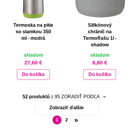
Termoska na pitie
Silikónový
so slamkou 350
chránič na
ml - modrá
Termofľašu 1l -
shadow
skladom
skladom
27,60 €
8,80 €
Do košíka
Do košíka
52 produktů
z 95
ZORADIŤ PODĽA
Zobraziť ďalšie
neradiť
najnovšie
»
1
2
abecedne A-Z