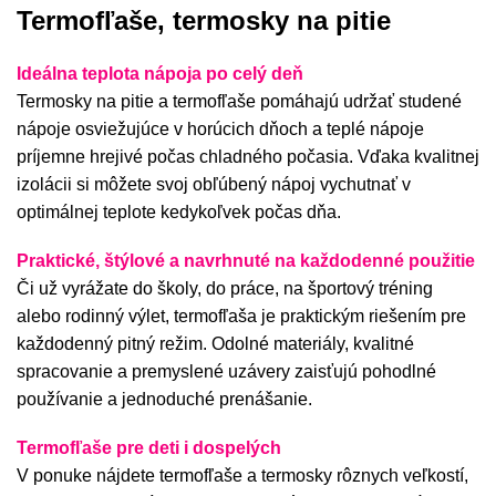
Termofľaše, termosky na pitie
abecedne Z-A
od najlacnejšie
Ideálna teplota nápoja po celý deň
od najdrahšie
Termosky na pitie a termofľaše pomáhajú udržať studené
nápoje osviežujúce v horúcich dňoch a teplé nápoje
príjemne hrejivé počas chladného počasia. Vďaka kvalitnej
izolácii si môžete svoj obľúbený nápoj vychutnať v
optimálnej teplote kedykoľvek počas dňa.
Praktické, štýlové a navrhnuté na každodenné použitie
Či už vyrážate do školy, do práce, na športový tréning
alebo rodinný výlet, termofľaša je praktickým riešením pre
každodenný pitný režim. Odolné materiály, kvalitné
spracovanie a premyslené uzávery zaisťujú pohodlné
používanie a jednoduché prenášanie.
Termofľaše pre deti i dospelých
V ponuke nájdete termofľaše a termosky rôznych veľkostí,