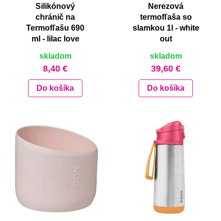
Silikónový
Nerezová
chránič na
termofľaša so
Termofľašu 690
slamkou 1l - white
ml - lilac love
out
skladom
skladom
8,40 €
39,60 €
Do košíka
Do košíka