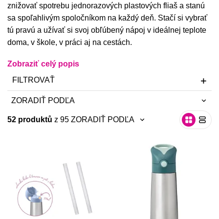
znižovať spotrebu jednorazových plastových fliaš a stanú
sa spoľahlivým spoločníkom na každý deň. Stačí si vybrať
tú pravú a užívať si svoj obľúbený nápoj v ideálnej teplote
doma, v škole, v práci aj na cestách.
Zobraziť celý popis
FILTROVAŤ
ZORADIŤ PODĽA
52 produktů
z 95
ZORADIŤ PODĽA
neradiť
neradiť
najnovšie
najnovšie
abecedne A-Z
abecedne A-Z
abecedne Z-A
abecedne Z-A
od najlacnejšie
od najlacnejšie
od najdrahšie