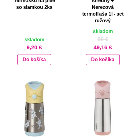
Termosku na pitie
stredný +
so slamkou 2ks
Nerezová
termofľaša 1l - set
ružový
skladom
58 €
skladom
9,20 €
49,16 €
Do košíka
Do košíka