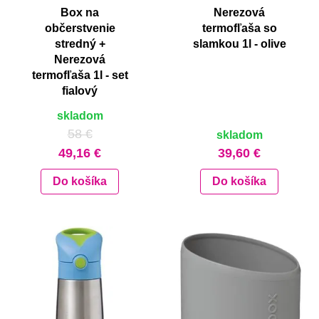
Box na
Nerezová
občerstvenie
termofľaša so
stredný +
slamkou 1l - olive
Nerezová
termofľaša 1l - set
fialový
skladom
58 €
skladom
49,16 €
39,60 €
Do košíka
Do košíka