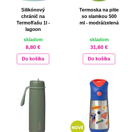
Silikónový
Termoska na pitie
chránič na
so slamkou 500
Termofľašu 1l -
ml - modrá/zelená
lagoon
skladom
skladom
8,80 €
31,60 €
Do košíka
Do košíka