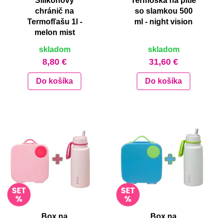
Silikónový
Termoska na pitie
chránič na
so slamkou 500
Termofľašu 1l -
ml - night vision
melon mist
skladom
skladom
8,80 €
31,60 €
Do košíka
Do košíka
Box na
Box na