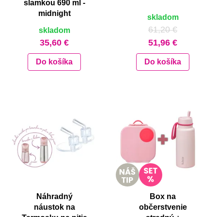
slamkou 690 ml -
midnight
skladom
61,20 €
skladom
35,60 €
51,96 €
Do košíka
Do košíka
Náhradný
Box na
náustok na
občerstvenie