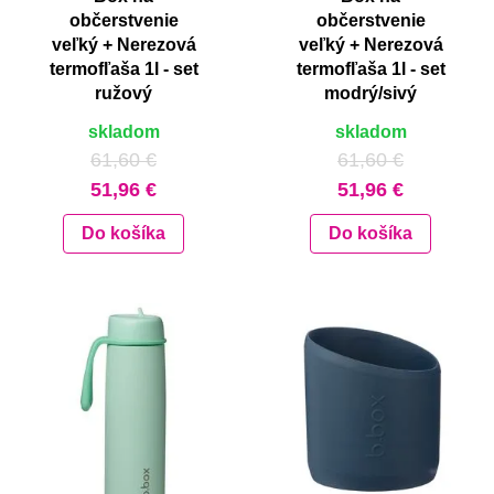
občerstvenie
občerstvenie
veľký + Nerezová
veľký + Nerezová
termofľaša 1l - set
termofľaša 1l - set
ružový
modrý/sivý
skladom
skladom
61,60 €
61,60 €
51,96 €
51,96 €
Do košíka
Do košíka