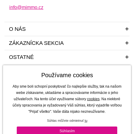
info@mimmo.cz
O NÁS
ZÁKAZNÍCKA SEKCIA
OSTATNÉ
Používame cookies
Aby sme boli schopní poskytovať čo najlepšie služby, tak na našom
webe získavame, ukladáme a spracovávame informácie o jeho
užívateľoch. Na tento účel využívame súbory
cookies
. Na niektoré
Sme tu pre vás a vaše deti s radosťou a mim(m)oriadnou starostlivosťou od
účely spracovania je vyžadovaný Váš súhlas, ktorý vyjadríte voľbou
roku 2011
"Prijať všetko". Vaše dáta nijako nezneužívame.
mimmo s.r.o. - výhradný dovozca a distribútor značiek b.box, Jellystone
Súhlas môžete odmietnuť
tu
Designs, Melii a SKÅGFÄ pre ČR a Slovensko
Copyright © 2011-2026 mimmo s.r.o. |
Všetky práva vyhradené | technicky
Súhlasím
zaisťuje
Simplia s.r.o.