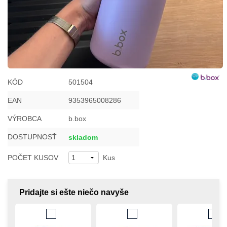
KÓD
501504
EAN
9353965008286
VÝROBCA
b.box
DOSTUPNOSŤ
skladom
POČET KUSOV
Kus
Pridajte si ešte niečo navyše