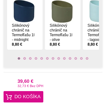
Silikónový
Silikónový
Silikónový
chránič na
chránič na
chránič na
Termofľašu 1l
Termofľašu 1l
Termofľašu
- midnight
- olive
- lagoon
8,80 €
8,80 €
8,80 €
39,60 €
32,73 €
Bez DPH
DO KOŠÍKA