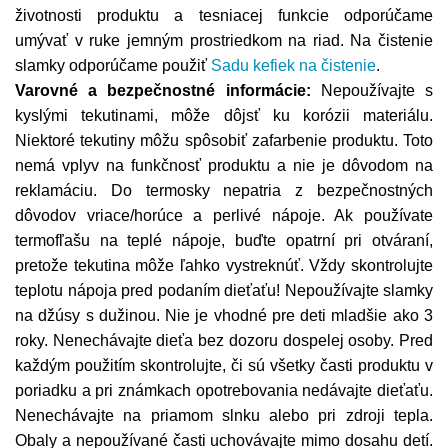
životnosti produktu a tesniacej funkcie odporúčame
umývať v ruke jemným prostriedkom na riad. Na čistenie
slamky odporúčame použiť
Sadu kefiek na čistenie
.
Varovné a bezpečnostné informácie:
Nepoužívajte s
kyslými tekutinami, môže dôjsť ku korózii materiálu.
Niektoré tekutiny môžu spôsobiť zafarbenie produktu. Toto
nemá vplyv na funkčnosť produktu a nie je dôvodom na
reklamáciu. Do termosky nepatria z bezpečnostných
dôvodov vriace/horúce a perlivé nápoje. Ak používate
termofľašu na teplé nápoje, buďte opatrní pri otváraní,
pretože tekutina môže ľahko vystreknúť. Vždy skontrolujte
teplotu nápoja pred podaním dieťaťu! Nepoužívajte slamky
na džúsy s dužinou. Nie je vhodné pre deti mladšie ako 3
roky. Nenechávajte dieťa bez dozoru dospelej osoby. Pred
každým použitím skontrolujte, či sú všetky časti produktu v
poriadku a pri známkach opotrebovania nedávajte dieťaťu.
Nenechávajte na priamom slnku alebo pri zdroji tepla.
Obaly a nepoužívané časti uchovávajte mimo dosahu detí.