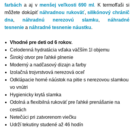
farbách
a aj v
menšej veľkosti 690 ml
.
K
termofľaši
si
môžete dokúpiť
náhradnou rukoväť
,
silikónový chránič
dna
,
náhradnú nerezovú slamku
,
náhradné
tesnenie
a
náhradné tesnenie náustku
.
Vhodné pre deti od 6 rokov.
Celodenná hydratácia vďaka väčším 1l objemu
Široký otvor pre ľahké plnenie
Moderný a nadčasový dizajn a farby
Izolačná trojvrstvová nerezová oceľ
Odklápacie horné náústok na pitie s nerezovou slamkou
vo vnútri
Hygienicky krytá slamka
Odolná a flexibilná rukoväť pre ľahké prenášanie na
cestách
Netečúci pri zatvorenom viečku
Udrží tekutiny studené až 46 hodín