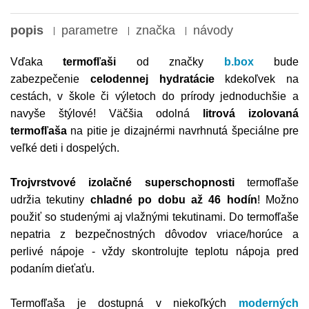
popis
parametre
značka
návody
Vďaka
termofľaši
od značky
b.box
bude
zabezpečenie
celodennej hydratácie
kdekoľvek na
cestách, v škole či výletoch do prírody jednoduchšie a
navyše štýlové! Väčšia odolná
litrová izolovaná
termofľaša
na pitie je dizajnérmi navrhnutá špeciálne pre
veľké deti i dospelých.
Trojvrstvové izolačné superschopnosti
termofľaše
udržia tekutiny
chladné po dobu až 46 hodín
! Možno
použiť so studenými aj vlažnými tekutinami. Do termofľaše
nepatria z bezpečnostných dôvodov vriace/horúce a
perlivé nápoje - vždy skontrolujte teplotu nápoja pred
podaním dieťaťu.
Termofľaša
je dostupná v niekoľkých
moderných