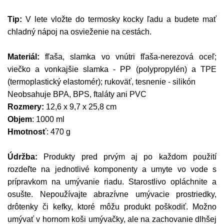
Tip:
V lete vložte do termosky kocky ľadu a budete mať
chladný nápoj na osvieženie na cestách.
Materiál:
fľaša, slamka vo vnútri fľaša-nerezová oceľ;
viečko a vonkajšie slamka - PP (polypropylén) a TPE
(termoplastický elastomér); rukoväť, tesnenie - silikón
Neobsahuje BPA, BPS, ftaláty ani PVC
Rozmery:
12,6 x 9,7 x 25,8 cm
Objem
: 1000 ml
Hmotnosť
: 470 g
Údržba:
Produkty pred prvým aj po každom použití
rozdeľte na jednotlivé komponenty a umyte vo vode s
prípravkom na umývanie riadu. Starostlivo opláchnite a
osušte. Nepoužívajte abrazívne umývacie prostriedky,
drôtenky či kefky, ktoré môžu produkt poškodiť. Možno
umývať v hornom koši umývačky, ale na zachovanie dlhšej