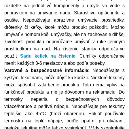
rozdeľte na jednotlivé komponenty a umyte vo vode s
prípravkom na umývanie riadu. Starostlivo opláchnite a
osušte. Nepoužívajte abrazívne umývacie prostriedky,
drôtenky či kefky, ktoré môžu produkt poškodiť. Možno
umývať v hornom koši umývačky, ale na zachovanie dlhšej
životnosti produktu odporúčame umývať v ruke jemným
prostriedkom na riad. Na čistenie slamky odporúčame
použiť
Sadu kefiek na čistenie
. C
umlíky odporúčame
meniť každých 3-6 mesiacov alebo podľa potreby.
Varovné a bezpečnostné informácie:
Nepoužívajte s
kyslými tekutinami, môže dôjsť ku korózii. Niektoré tekutiny
môžu spôsobiť zafarbenie produktu. Toto nemá vplyv na
funkčnosť produktu a nie je dôvodom na reklamáciu. Do
termosky nepatria z bezpečnostných dôvodov
vriace/horúce a perlivé nápoje. Nepoužívajte pre tekutiny
teplejšie ako 45°C (hrozí obarenie). Pokiaľ používate
termosku na teplé nápoje, buďte opatrní pri otváraní,
pretože tekutina môže ľahko vystreknúť. Vždy skontrolujte