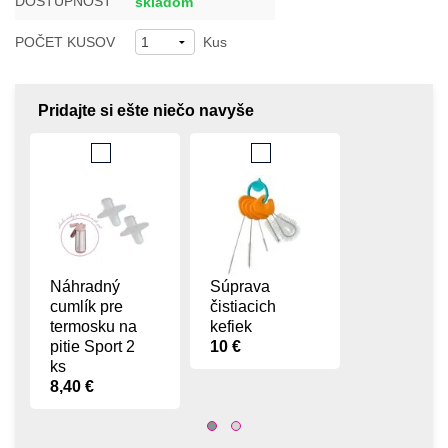
DOSTUPNOSŤ
skladom
POČET KUSOV
Kus
Pridajte si ešte niečo navyše
Náhradný
Súprava
cumlík pre
čistiacich
termosku na
kefiek
pitie Sport 2
10 €
ks
8,40 €