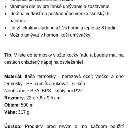
Minimum dielov pre ľahké umývanie a zostavenie
Ideálna veľkosť do postranného vrecka školských
batohov
Udrží tekutiny studené až 15 hodín a teplé až 8 hodín
Možno umývať v hornom koši umývačky
Tip:
V lete do termosky vložte kocky ľadu a budete mať na
cestách chladený nápoj na osvieženie!
M
ateriál:
fľaša termosky - nerezová oceľ; viečko a dno
termosky - PP; cumlík a rukoväť - silikón
Neobsahuje BPA, BPS, ftaláty ani PVC
Rozmery:
22 x 7,6 x 9,5 cm
Objem:
500 ml
Váha:
317 g
Údržba:
Produkty pred prvým aj po každom použití