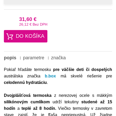
31,60 €
26,12 €
Bez DPH
DO KOŠÍKA
popis
parametre
značka
Pokiaľ hľadáte termosku
pre väčšie deti či dospelých
austrálska značka
b.box
má skvelé riešenie pre
celodennú hydratáciu
.
Dvojplášťová termoska
z nerezovej ocele s mäkkým
silikónovým cumlíkom
udrží tekutiny
studené až 15
hodín
a
teplé až 8 hodín.
Viečko termosky v zavretom
stave zaistí, že je fľaša nepriepustná. Už žiadne