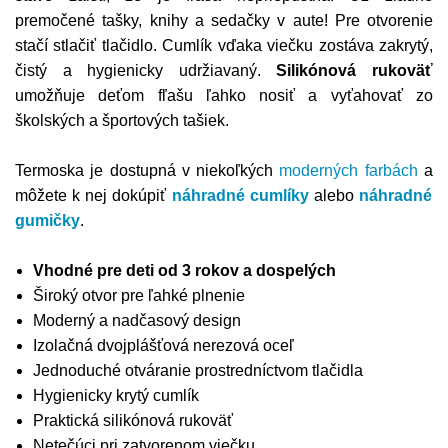
premočené tašky, knihy a sedačky v aute! Pre otvorenie
stačí stlačiť tlačidlo. Cumlík vďaka viečku zostáva zakrytý,
čistý a hygienicky udržiavaný.
Silikónová rukoväť
umožňuje deťom fľašu ľahko nosiť a vyťahovať zo
školských a športových tašiek.
Termoska je dostupná v niekoľkých
moderných farbách
a
môžete k nej dokúpiť
náhradné cumlíky
alebo
náhradné
gumičky
.
Vhodné pre deti od 3 rokov a dospelých
Široký otvor pre ľahké plnenie
Moderný a nadčasový design
Izolačná dvojplášťová nerezová oceľ
Jednoduché otváranie prostredníctvom tlačidla
Hygienicky krytý cumlík
Praktická silikónová rukoväť
Netečúci pri zatvorenom viečku