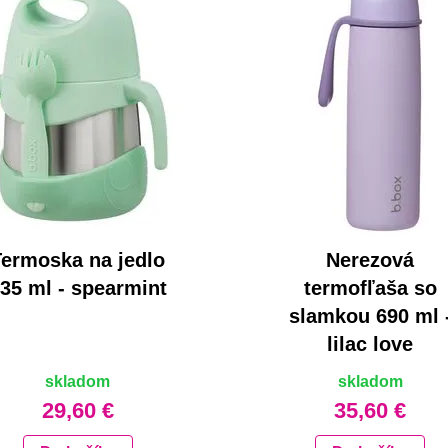
Termoska na jedlo
Nerezová
35 ml - spearmint
termofľaša so
slamkou 690 ml 
lilac love
skladom
skladom
29,60 €
35,60 €