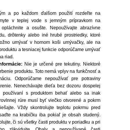
ým a po každom ďalšom použití rozdeľte na
umyte v teplej vode s jemným prípravkom na
o opláchnite a osušte. Nepoužívajte abrazívne
du, drôtenky alebo iné hrubé prostriedky, ktoré
Možno umývať v hornom koši umývačky, ale na
 produktu a tesniacej funkcie odporúčame umývať
a riad.
nformácie:
Nie je určené pre tekutiny. Niektoré
rbenie produktu. Toto nemá vplyv na funkčnosť a
áciu. Odporúčame nepoužívať pre potraviny
barenie. Nenechávajte dieťa bez dozoru dospelej
ri používaní s produktom behať alebo sa inak
rovlnnej rúre musí byť viečko otvorené a pokrm
ešajte. Vždy skontrolujte teplotu pokrmu pred
aďte na krabičku iba pokiaľ je obsah studený.
ujte, či sú všetky časti produktu v poriadku a pri
o zlikvidujte. Obaly a nepoužívané časti