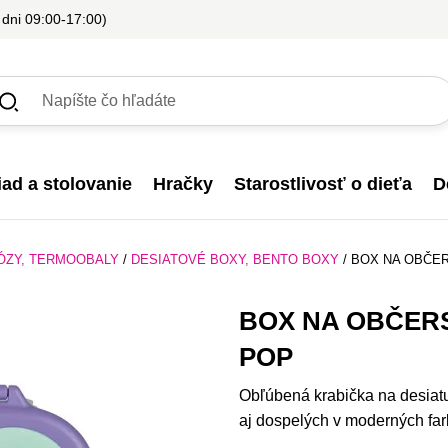
 dni 09:00-17:00)
iad a stolovanie
Hračky
Starostlivosť o dieťa
D
ÓZY, TERMOOBALY
/
DESIATOVÉ BOXY, BENTO BOXY
/
BOX NA OBČER
BOX NA OBČERS
POP
Obľúbená krabička na desiat
aj dospelých v moderných far