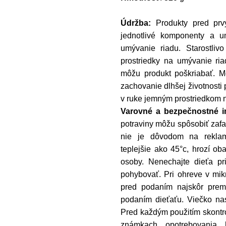
Údržba:
Produkty pred prv
jednotlivé komponenty a 
umývanie riadu. Starostliv
prostriedky na umývanie ria
môžu produkt poškriabať. 
zachovanie dlhšej životnosti
v ruke jemným prostriedkom n
Varovné a bezpečnostné i
potraviny môžu spôsobiť zafa
nie je dôvodom na reklam
teplejšie ako 45°c, hrozí o
osoby. Nenechajte dieťa p
pohybovať. Pri ohreve v mik
pred podaním najskôr premi
podaním dieťaťu. Viečko nas
Pred každým použitím skontrol
známkach opotrebovania h