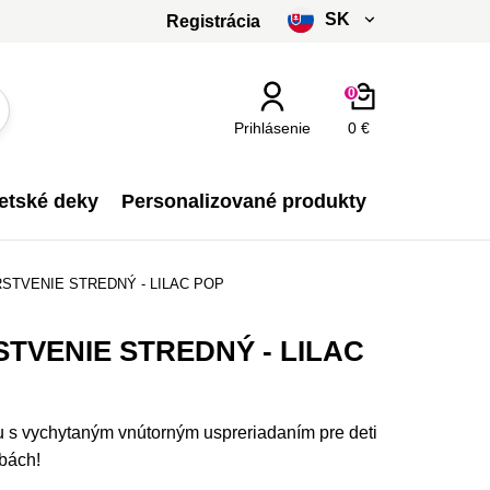
SK
Registrácia
čeština
0
slovenčina
Prihlásenie
0 €
Kč - CZK
etské deky
Personalizované produkty
€ - EUR
STVENIE STREDNÝ - LILAC POP
TVENIE STREDNÝ - LILAC
u s vychytaným vnútorným uspreriadaním pre deti
bách!