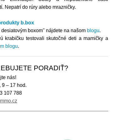
. Nepatrí do rúry alebo mrazničky.
 produkty b.box
im desiatovým boxom" nájdete na našom
blogu
.
vú krabičku testovali skutočné deti a mamičky a
m blogu
.
EBUJETE PORADIŤ?
jte nás!
, 9 – 17 hod.
3 107 788
immo.cz