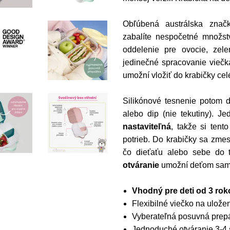
Obľúbená austrálska zna
zabalíte nespočetné množst
oddelenie pre ovocie, zele
jedinečné spracovanie viečk
umožní vložiť do krabičky cel
Silikónové tesnenie potom 
alebo dip (nie tekutiny). J
nastaviteľná
, takže si tent
potrieb. Do krabičky sa zmes
čo dieťaťu alebo sebe do 
otváranie
umožní deťom samo
Vhodný pre deti od 3 rok
Flexibilné viečko na ulože
Vyberateľná posuvná prep
Jednoduché otváranie 3-4 