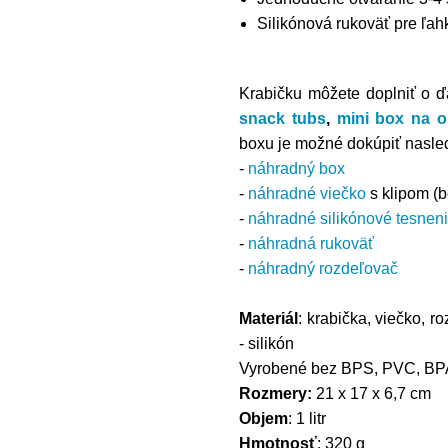
Silikónová rukoväť pre ľa
Krabičku môžete doplniť o ď
snack tubs
,
mini box na o
boxu je
možné dokúpiť nasle
-
náhradný box
-
náhradné viečko
s klipom (b
-
náhradné silikónové tesnen
-
náhradná rukoväť
-
náhradný rozdeľovač
Materiál
: krabička, viečko, r
- silikón
Vyrobené bez BPS, PVC, BPA 
Rozmery:
21 x 17 x 6,7 cm
Objem
: 1 litr
Hmotnosť
: 320 g