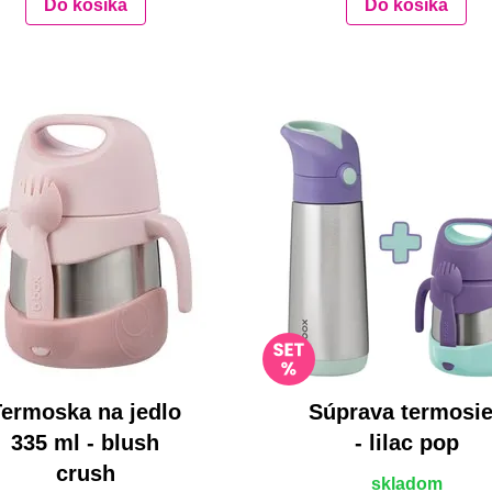
Do košíka
Do košíka
Termoska na jedlo
Súprava termosi
335 ml - blush
- lilac pop
crush
skladom