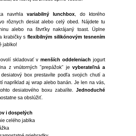
čka navrhla
variabilný lunchbox
, do ktorého
vo rôznych desiat alebo celý obed. Nájdete tu
ninu alebo na štvrťky nakrájaný toast. Úplne
a krabičky s
flexibilným silikónovým tesnením
é jablko!
dovolí skladovať v
menších oddeleniach
jogurt
edna z vnútorných "prepážok" je
vyberateľná a
o desiatový box prestavíte podľa svojich chutí a
tí napríklad aj wrap alebo banán. Je len na vás,
tohto desiatového boxu zabalíte.
Jednoduché
statne sa obslúžiť.
ov
i dospelých
nie celého jablka
ážka
samostatné priehradky