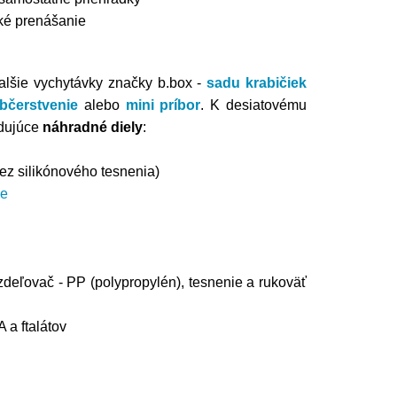
hké prenášanie
alšie vychytávky značky b.box -
sadu krabičiek
bčerstvenie
alebo
mini príbor
.
K desiatovému
dujúce
náhradné diely
:
ez silikónového tesnenia)
ie
ozdeľovač - PP (polypropylén), tesnenie a rukoväť
a ftalátov