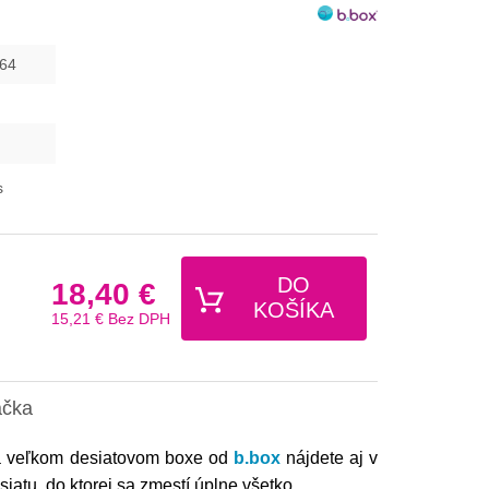
64
s
DO
18,40 €
KOŠÍKA
15,21 €
Bez DPH
ačka
 na veľkom desiatovom boxe od
b.box
nájdete aj v
siatu, do ktorej sa zmestí úplne všetko.