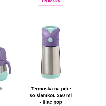
Do košíka
ek
Termoska na pitie
so slamkou 350 ml
- lilac pop