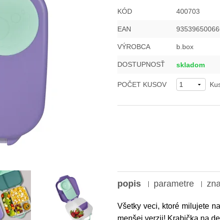
KÓD
400703
EAN
93539650066
VÝROBCA
b.box
DOSTUPNOSŤ
skladom
POČET KUSOV
Ku
popis
parametre
zn
Všetky veci, ktoré milujete
menšej verzii! Krabička na de