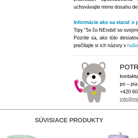
uchovávajte mimo dosahu detí
Informácie ako sa starať o
Tipy "5x čo NErobiť so svoj
Pozrite sa, ako túto desiato
prečítajte si ich názory v
našo
POTR
kontaktu
po – pia
+420 60
info@m
SÚVISIACE PRODUKTY