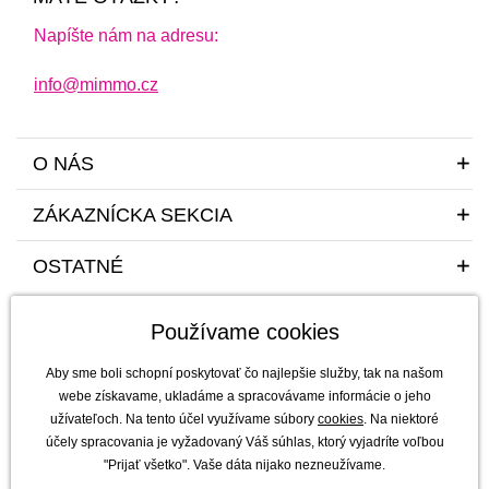
Napíšte nám na adresu:
info@mimmo.cz
O NÁS
ZÁKAZNÍCKA SEKCIA
OSTATNÉ
Používame cookies
Aby sme boli schopní poskytovať čo najlepšie služby, tak na našom
webe získavame, ukladáme a spracovávame informácie o jeho
užívateľoch. Na tento účel využívame súbory
cookies
. Na niektoré
Sme tu pre vás a vaše deti s radosťou a mim(m)oriadnou starostlivosťou od
účely spracovania je vyžadovaný Váš súhlas, ktorý vyjadríte voľbou
roku 2011
"Prijať všetko". Vaše dáta nijako nezneužívame.
mimmo s.r.o. - výhradný dovozca a distribútor značiek b.box, Jellystone