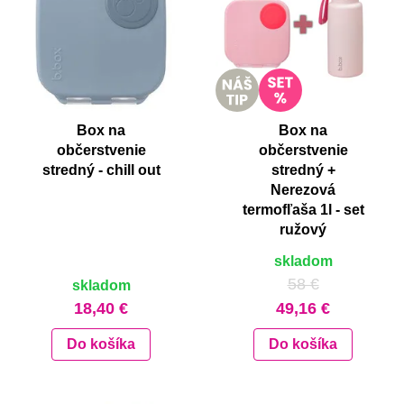
Box na
Box na
občerstvenie
občerstvenie
stredný - chill out
stredný +
Nerezová
termofľaša 1l - set
ružový
skladom
58 €
skladom
18,40 €
49,16 €
Do košíka
Do košíka