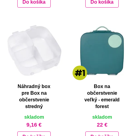
Do košíka
Do košíka
Náhradný box
Box na
pre Box na
občerstvenie
občerstvenie
veľký - emerald
stredný
forest
skladom
skladom
9,16 €
22 €