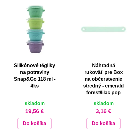
Silikónové tégliky
Náhradná
na potraviny
rukoväť pre Box
Snap&Go 118 ml -
na občerstvenie
4ks
stredný - emerald
forest/lilac pop
skladom
skladom
19,56 €
3,16 €
Do košíka
Do košíka