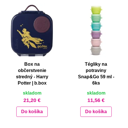
Box na
Tégliky na
občerstvenie
potraviny
stredný - Harry
Snap&Go 59 ml -
Potter | b.box
6ks
skladom
skladom
21,20 €
11,56 €
Do košíka
Do košíka