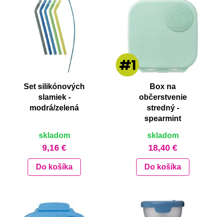
Set silikónových
Box na
slamiek -
občerstvenie
modrá/zelená
stredný -
spearmint
skladom
skladom
9,16 €
18,40 €
Do košíka
Do košíka