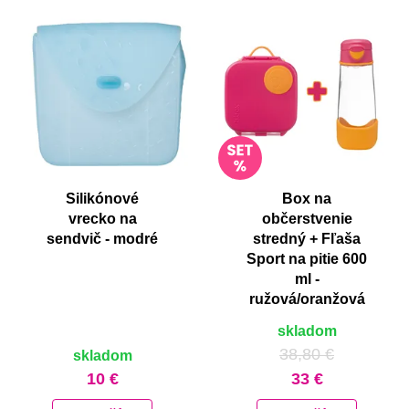
Silikónové
Box na
vrecko na
občerstvenie
sendvič - modré
stredný + Fľaša
Sport na pitie 600
ml -
ružová/oranžová
skladom
38,80 €
skladom
10 €
33 €