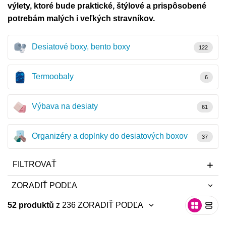
výlety, ktoré bude praktické, štýlové a prispôsobené
potrebám malých i veľkých stravníkov.
Desiatové boxy, bento boxy
122
Termoobaly
6
Výbava na desiaty
61
Organizéry a doplnky do desiatových boxov
37
FILTROVAŤ
ZORADIŤ PODĽA
52 produktů
z 236
ZORADIŤ PODĽA
neradiť
neradiť