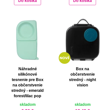
Do košíka
Do košíka
Náhradné
Box na
silikónové
občerstvenie
tesnenie pre Box
stredný - night
na občerstvenie
vision
stredný - emerald
forest/lilac pop
skladom
skladom