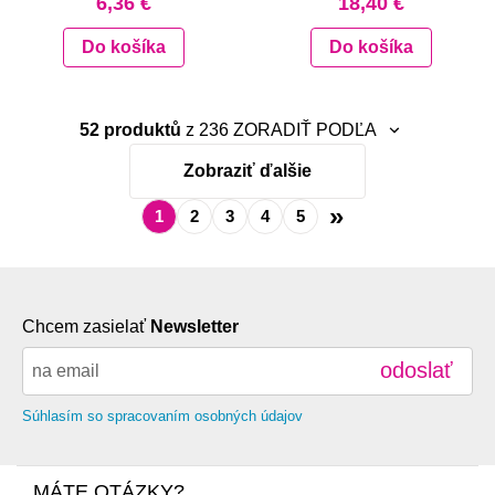
6,36 €
18,40 €
Do košíka
Do košíka
52 produktů
z 236
ZORADIŤ PODĽA
Zobraziť ďalšie
neradiť
najnovšie
»
1
2
3
4
5
abecedne A-Z
abecedne Z-A
od najlacnejšie
Chcem zasielať
Newsletter
od najdrahšie
odoslať
Súhlasím so spracovaním osobných údajov
MÁTE OTÁZKY?