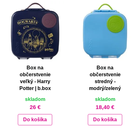
najnovšie
najnovšie
abecedne A-Z
abecedne A-Z
abecedne Z-A
abecedne Z-A
od najlacnejšie
od najlacnejšie
od najdrahšie
od najdrahšie
Box na
Box na
občerstvenie
občerstvenie
veľký - Harry
stredný -
Potter | b.box
modrý/zelený
skladom
skladom
26 €
18,40 €
Do košíka
Do košíka