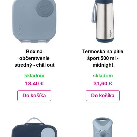
Box na
Termoska na pitie
občerstvenie
šport 500 ml -
stredný - chill out
midnight
skladom
skladom
18,40 €
31,60 €
Do košíka
Do košíka