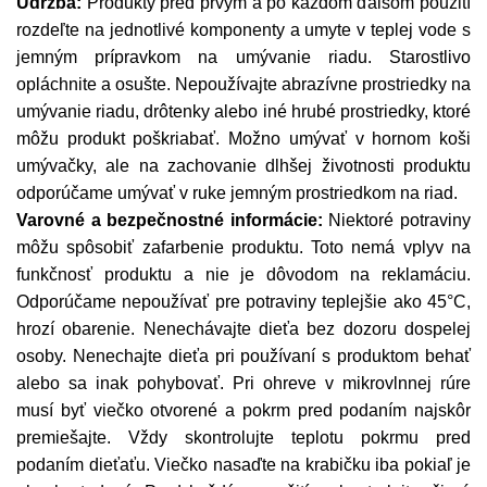
Údržba:
Produkty pred prvým a po každom ďalšom použití
rozdeľte na jednotlivé komponenty a umyte v teplej vode s
jemným prípravkom na umývanie riadu. Starostlivo
opláchnite a osušte. Nepoužívajte abrazívne prostriedky na
umývanie riadu, drôtenky alebo iné hrubé prostriedky, ktoré
môžu produkt poškriabať. Možno umývať v hornom koši
umývačky, ale na zachovanie dlhšej životnosti produktu
odporúčame umývať v ruke jemným prostriedkom na riad.
Varovné a bezpečnostné informácie:
Niektoré potraviny
môžu spôsobiť zafarbenie produktu. Toto nemá vplyv na
funkčnosť produktu a nie je dôvodom na reklamáciu.
Odporúčame nepoužívať pre potraviny teplejšie ako 45°C,
hrozí obarenie. Nenechávajte dieťa bez dozoru dospelej
osoby. Nenechajte dieťa pri používaní s produktom behať
alebo sa inak pohybovať. Pri ohreve v mikrovlnnej rúre
musí byť viečko otvorené a pokrm pred podaním najskôr
premiešajte. Vždy skontrolujte teplotu pokrmu pred
podaním dieťaťu. Viečko nasaďte na krabičku iba pokiaľ je