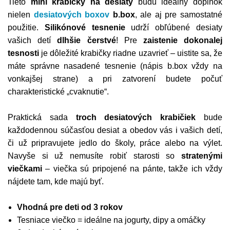
Tieto
mini krabičky na desiaty
budú ideálny doplnok
nielen
desiatových boxov
b.box
, ale aj pre samostatné
použitie.
Silikónové tesnenie
udrží obľúbené desiaty
vašich detí
dlhšie čerstvé
!
Pre
zaistenie dokonalej
tesnosti
je dôležité krabičky riadne uzavrieť – uistite sa, že
máte správne nasadené tesnenie (nápis b.box vždy na
vonkajšej strane) a pri zatvorení budete počuť
charakteristické „cvaknutie“.
Praktická sada
troch desiatových krabičiek
bude
každodennou súčasťou desiat a obedov vás i vašich detí,
či už pripravujete jedlo do školy, práce alebo na výlet.
Navyše si už nemusíte robiť starosti so
stratenými
viečkami
– viečka sú pripojené na pánte, takže ich vždy
nájdete tam, kde majú byť.
Vhodná pre deti od 3 rokov
Tesniace viečko = ideálne na jogurty, dipy a omáčky