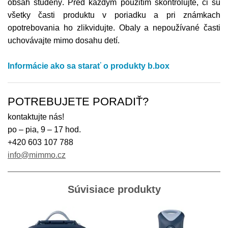
obsah studený. Pred každým použitím skontrolujte, či sú
všetky časti produktu v poriadku a pri známkach
opotrebovania ho zlikvidujte. Obaly a nepoužívané časti
uchovávajte mimo dosahu detí.
Informácie ako sa starať o produkty b.box
POTREBUJETE PORADIŤ?
kontaktujte nás!
po – pia, 9 – 17 hod.
+420 603 107 788
info@mimmo.cz
Súvisiace produkty