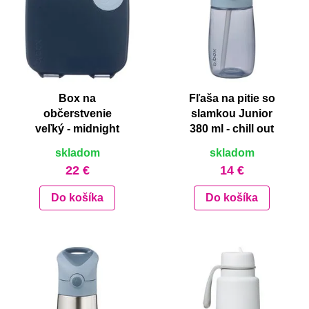
Box na
Fľaša na pitie so
občerstvenie
slamkou Junior
veľký - midnight
380 ml - chill out
skladom
skladom
22 €
14 €
Do košíka
Do košíka