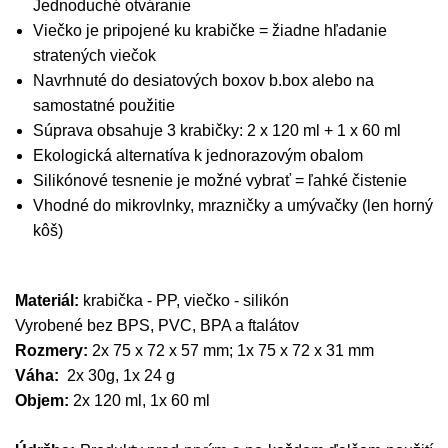
Jednoduché otváranie
Viečko je pripojené ku krabičke = žiadne hľadanie
stratených viečok
Navrhnuté do desiatových boxov b.box alebo na
samostatné použitie
Súprava obsahuje 3 krabičky: 2 x 120 ml + 1 x 60 ml
Ekologická alternatíva k jednorazovým obalom
Silikónové tesnenie je možné vybrať = ľahké čistenie
Vhodné do mikrovlnky, mrazničky a umývačky (len horný
kôš)
Materiál:
krabička - PP, viečko - silikón
Vyrobené bez BPS, PVC, BPA a ftalátov
Rozmery:
2x 75 x 72 x 57 mm; 1x 75 x 72 x 31 mm
Váha:
2x 30g, 1x 24 g
Objem:
2x 120 ml, 1x 60 ml