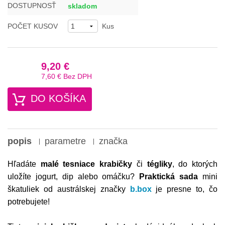
DOSTUPNOSŤ
skladom
POČET KUSOV
Kus
9,20 €
7,60 €
Bez DPH
DO KOŠÍKA
popis
parametre
značka
Hľadáte
malé tesniace krabičky
či
tégliky
, do ktorých
uložíte jogurt, dip alebo omáčku?
Praktická sada
mini
škatuliek od austrálskej značky
b.box
je presne to, čo
potrebujete!