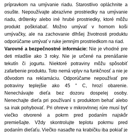
prípravkom na umývanie riadu. Starostlivo opláchnite a
osušte. Nepoužívajte abrazívne prostriedky na umývanie
riadu, drôtenky alebo iné hrubé prostriedky, ktoré môžu
produkt poškriabať. Možno umývať v hornom koši
umývačky, ale na zachovanie dlhšej životnosti produktu
odporúčame umývať v ruke jemným prostriedkom na riad.
Varovné a bezpečnostné informácie:
Nie je vhodné pre
deti mladšie ako 3 roky. Nie je určené na prenášanie
tekutín či jogurtu. Niektoré potraviny môžu spôsobiť
zafarbenie produktu. Toto nemá vplyv na funkčnosť a nie je
dôvodom na reklamáciu. Odporúčame nepoužívať pre
potraviny teplejšie ako 45 ° C, hrozí obarenie.
Nenechávajte dieťa bez dozoru dospelej osoby.
Nenechajte dieťa pri používaní s produktom behať alebo
sa inak pohybovať. Pri ohreve v mikrovlnnej rúre musí byť
viečko otvorené a pokrm pred podaním najskôr
premiešajte. Vždy skontrolujte teplotu pokrmu pred
podaním dieťaťu. Viečko nasaďte na krabičku iba pokiaľ je