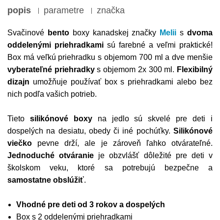
popis
parametre
značka
Svačinové
bento
boxy kanadskej značky
Melii
s
dvoma
oddelenými priehradkami
sú farebné a veľmi praktické!
Box má veľkú priehradku s objemom 700 ml a dve menšie
vyberateľné priehradky
s objemom 2x 300 ml.
Flexibilný
dizajn
umožňuje používať box s priehradkami alebo bez
nich podľa vašich potrieb.
Tieto
silikónové boxy
na jedlo sú skvelé pre deti i
dospelých na desiatu, obedy či iné pochúťky.
Silikónové
viečko
pevne drží, ale je zároveň ľahko otvárateľné.
Jednoduché otváranie
je obzvlášť dôležité pre deti v
školskom veku, ktoré sa potrebujú bezpečne a
samostatne obslúžiť
.
Vhodné pre deti od 3 rokov a dospelých
Box s 2 oddelenými priehradkami