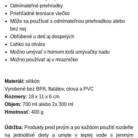
Odnímateľné priehradky
Priehľadné tesniace viečko
Môže sa používať s odnímateľnou priehradkou alebo
bez nej
Obľúbené u detí aj dospelých
Ľahko sa otvára
Možno umývať v hornom koši umývačky riadu
Možno používať aj v mrazničke
Materiál:
silikón
Vyrobené bez BPA, ftalátov, olova a PVC
Rozmery:
18 x 11 x 6 cm
Objem:
700 ml alebo 2x 300 ml
Hmotnosť
: 400 g
Údržba:
Produkty pred prvým a po každom použití rozdeľte
na jednotlivé diely a umyte v teplej vode s jemným