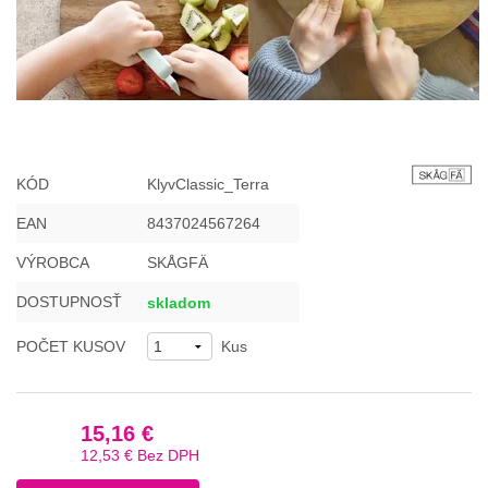
KÓD
KlyvClassic_Terra
EAN
8437024567264
VÝROBCA
SKÅGFÄ
DOSTUPNOSŤ
skladom
POČET KUSOV
Kus
15,16 €
12,53 €
Bez DPH