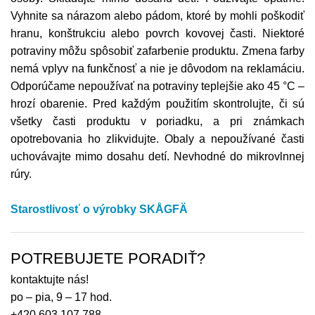
Vyhnite sa nárazom alebo pádom, ktoré by mohli poškodiť
hranu, konštrukciu alebo povrch kovovej časti. Niektoré
potraviny môžu spôsobiť zafarbenie produktu. Zmena farby
nemá vplyv na funkčnosť a nie je dôvodom na reklamáciu.
Odporúčame nepoužívať na potraviny teplejšie ako 45 °C –
hrozí obarenie. Pred každým použitím skontrolujte, či sú
všetky časti produktu v poriadku, a pri známkach
opotrebovania ho zlikvidujte. Obaly a nepoužívané časti
uchovávajte mimo dosahu detí. Nevhodné do mikrovlnnej
rúry.
Starostlivosť o výrobky SKÅGFÄ
POTREBUJETE PORADIŤ?
kontaktujte nás!
po – pia, 9 – 17 hod.
+420 603 107 788