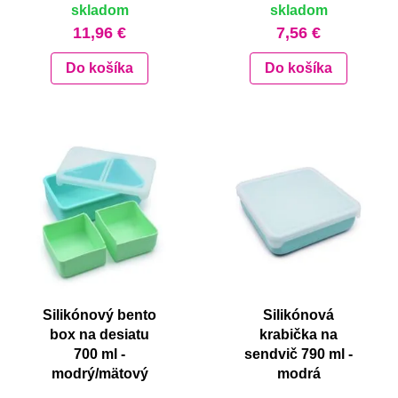
skladom
skladom
11,96 €
7,56 €
Do košíka
Do košíka
Silikónový bento
Silikónová
box na desiatu
krabička na
700 ml -
sendvič 790 ml -
modrý/mätový
modrá