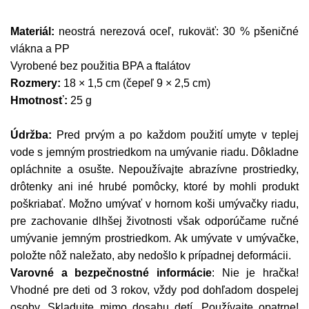
Materiál:
neostrá nerezová oceľ, rukoväť: 30 % pšeničné
vlákna a PP
Vyrobené bez použitia BPA a ftalátov
Rozmery:
18 × 1,5 cm (čepeľ 9 × 2,5 cm)
Hmotnosť:
25 g
Údržba:
Pred prvým a po každom použití umyte v teplej
vode s jemným prostriedkom na umývanie riadu. Dôkladne
opláchnite a osušte. Nepoužívajte abrazívne prostriedky,
drôtenky ani iné hrubé pomôcky, ktoré by mohli produkt
poškriabať. Možno umývať v hornom koši umývačky riadu,
pre zachovanie dlhšej životnosti však odporúčame ručné
umývanie jemným prostriedkom. Ak umývate v umývačke,
položte nôž naležato, aby nedošlo k prípadnej deformácii.
Varovné a bezpečnostné informácie
: Nie je hračka!
Vhodné pre deti od 3 rokov, vždy pod dohľadom dospelej
osoby. Skladujte mimo dosahu detí. Používajte opatrne!