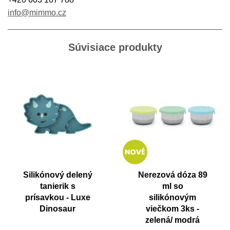
info@mimmo.cz
Súvisiace produkty
Silikónový delený
Nerezová dóza 89
tanierik s
ml so
prísavkou - Luxe
silikónovým
Dinosaur
viečkom 3ks -
zelená/ modrá