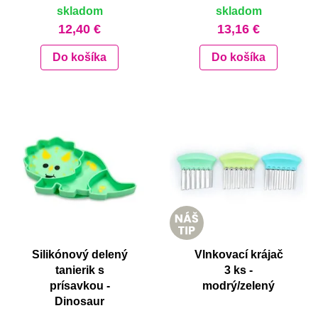
skladom
skladom
12,40 €
13,16 €
Do košíka
Do košíka
Silikónový delený
Vlnkovací krájač
tanierik s
3 ks -
prísavkou -
modrý/zelený
Dinosaur