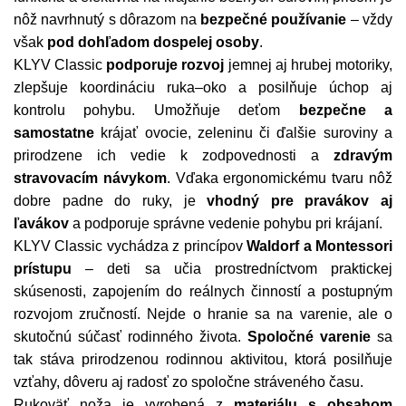
nôž navrhnutý s dôrazom na
bezpečné používanie
– vždy
však
pod dohľadom dospelej osoby
.
KLYV Classic
podporuje rozvoj
jemnej aj hrubej motoriky,
zlepšuje koordináciu ruka–oko a posilňuje úchop aj
kontrolu pohybu. Umožňuje deťom
bezpečne a
samostatne
krájať ovocie, zeleninu či ďalšie suroviny a
prirodzene ich vedie k zodpovednosti a
zdravým
stravovacím návykom
. Vďaka ergonomickému tvaru nôž
dobre padne do ruky, je
vhodný pre pravákov aj
ľavákov
a podporuje správne vedenie pohybu pri krájaní.
KLYV Classic vychádza z princípov
Waldorf a Montessori
prístupu
– deti sa učia prostredníctvom praktickej
skúsenosti, zapojením do reálnych činností a postupným
rozvojom zručností. Nejde o hranie sa na varenie, ale o
skutočnú súčasť rodinného života.
Spoločné varenie
sa
tak stáva prirodzenou rodinnou aktivitou, ktorá posilňuje
vzťahy, dôveru aj radosť zo spoločne stráveného času.
Rukoväť noža je vyrobená z
materiálu s obsahom