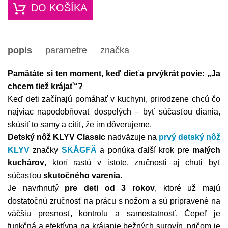
DO KOŠÍKA
popis
parametre
značka
Pamätáte si ten moment, keď dieťa prvýkrát povie: „Ja
chcem tiež krájať“?
Keď deti začínajú pomáhať v kuchyni, prirodzene chcú čo
najviac napodobňovať dospelých – byť súčasťou diania,
skúsiť to samy a cítiť, že im dôverujeme.
Detský nôž KLYV Classic
nadväzuje na
prvý detský nôž
KLYV
značky
SKÅGFÄ
a ponúka ďalší krok pre
malých
kuchárov
, ktorí rastú v istote, zručnosti aj chuti byť
súčasťou
skutočného varenia
.
Je navrhnutý
pre deti od 3 rokov
, ktoré už majú
dostatočnú zručnosť na prácu s nožom a sú pripravené na
väčšiu presnosť, kontrolu a samostatnosť. Čepeľ je
funkčná a efektívna na krájanie bežných surovín, pričom je