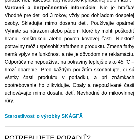
Varovné a bezpečnostné informácie
: Nie je hračka!
Vhodné pre deti od 3 rokov, vždy pod dohľadom dospelej
osoby. Skladujte mimo dosahu detí. Používajte opatrne!
Vyhnite sa nárazom alebo pádom, ktoré by mohli poškodiť
hranu, konštrukciu alebo povrch kovovej časti. Niektoré
potraviny môžu spôsobiť zafarbenie produktu. Zmena farby
nemá vplyv na funkčnosť a nie je dôvodom na reklamáciu.
Odporúčame nepoužívať na potraviny teplejšie ako 45 °C –
hrozí obarenie. Pred každým použitím skontrolujte, či sú
všetky časti produktu v poriadku, a pri známkach
opotrebovania ho zlikvidujte. Obaly a nepoužívané časti
uchovávajte mimo dosahu detí. Nevhodné do mikrovlnnej
rúry.
Starostlivosť o výrobky SKÅGFÄ
POTREBUJETE PORADIŤ?