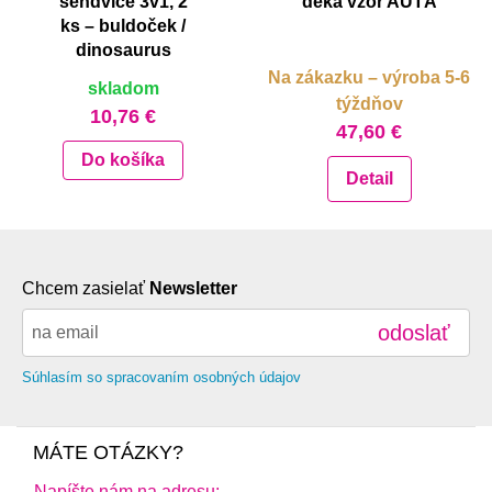
sendviče 3v1, 2
deka vzor AUTÁ
ks – buldoček /
dinosaurus
Na zákazku – výroba 5-6
skladom
týždňov
10,76 €
47,60 €
Do košíka
Detail
Chcem zasielať
Newsletter
odoslať
Súhlasím so spracovaním osobných údajov
MÁTE OTÁZKY?
Napíšte nám na adresu: