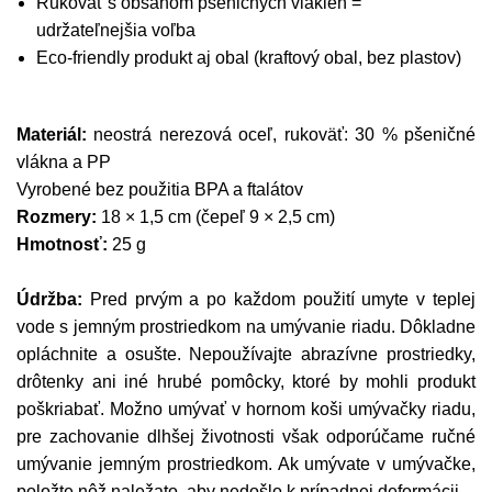
Rukoväť s obsahom pšeničných vlákien =
udržateľnejšia voľba
Eco-friendly produkt aj obal (kraftový obal, bez plastov)
Materiál:
neostrá nerezová oceľ, rukoväť: 30 % pšeničné
vlákna a PP
Vyrobené bez použitia BPA a ftalátov
Rozmery:
18 × 1,5 cm (čepeľ 9 × 2,5 cm)
Hmotnosť:
25 g
Údržba:
Pred prvým a po každom použití umyte v teplej
vode s jemným prostriedkom na umývanie riadu. Dôkladne
opláchnite a osušte. Nepoužívajte abrazívne prostriedky,
drôtenky ani iné hrubé pomôcky, ktoré by mohli produkt
poškriabať. Možno umývať v hornom koši umývačky riadu,
pre zachovanie dlhšej životnosti však odporúčame ručné
umývanie jemným prostriedkom. Ak umývate v umývačke,
položte nôž naležato, aby nedošlo k prípadnej deformácii.