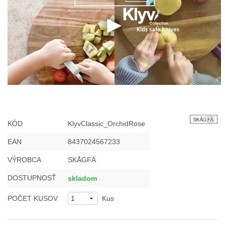
KÓD
KlyvClassic_OrchidRose
EAN
8437024567233
VÝROBCA
SKÅGFÄ
DOSTUPNOSŤ
skladom
POČET KUSOV
Kus