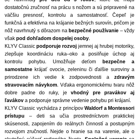
dostatočnú zručnosť na prácu s nožom a sú pripravené na
väčšiu presnosť, kontrolu a samostatnosť. Čepeľ je
funkčná a efektívna na krájanie bežných surovín, pričom je
nôž navrhnutý s dôrazom na
bezpečné používanie
– vždy
však
pod dohľadom dospelej osoby
.
KLYV Classic
podporuje rozvoj
jemnej aj hrubej motoriky,
zlepšuje koordináciu ruka–oko a posilňuje úchop aj
kontrolu pohybu. Umožňuje deťom
bezpečne a
samostatne
krájať ovocie, zeleninu či ďalšie suroviny a
prirodzene ich vedie k zodpovednosti a
zdravým
stravovacím návykom
. Vďaka ergonomickému tvaru nôž
dobre padne do ruky, je
vhodný pre pravákov aj
ľavákov
a podporuje správne vedenie pohybu pri krájaní.
KLYV Classic vychádza z princípov
Waldorf a Montessori
prístupu
– deti sa učia prostredníctvom praktickej
skúsenosti, zapojením do reálnych činností a postupným
rozvojom zručností. Nejde o hranie sa na varenie, ale o