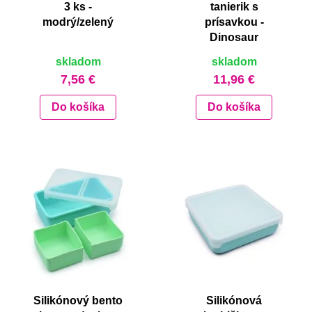
3 ks -
tanierik s
modrý/zelený
prísavkou -
Dinosaur
skladom
skladom
7,56 €
11,96 €
Do košíka
Do košíka
Silikónový bento
Silikónová