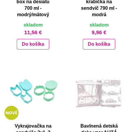
box na desiatu
krabička na
700 ml -
sendvič 790 ml -
modrý/mätový
modrá
skladom
skladom
11,56 €
9,96 €
Do košíka
Do košíka
Vykrajovačka na
Bavlnená detská