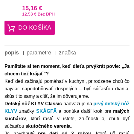
15,16 €
12,53 €
Bez DPH
DO KOŠÍKA
popis
parametre
značka
Pamätáte si ten moment, keď dieťa prvýkrát povie: „Ja
chcem tiež krájať“?
Keď deti začínajú pomáhať v kuchyni, prirodzene chcú čo
najviac napodobňovať dospelých – byť súčasťou diania,
skúsiť to samy a cítiť, že im dôverujeme.
Detský nôž KLYV Classic
nadväzuje na
prvý detský nôž
KLYV
značky
SKÅGFÄ
a ponúka ďalší krok pre
malých
kuchárov
, ktorí rastú v istote, zručnosti aj chuti byť
súčasťou
skutočného varenia
.
Je navrhnutý
pre deti od 3 rokov
, ktoré už majú