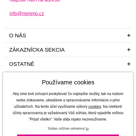
info@mimmo.cz
O NÁS
ZÁKAZNÍCKA SEKCIA
OSTATNÉ
Používame cookies
Aby sme boli schopní poskytovať čo najlepšie služby, tak na našom
webe získavame, ukladáme a spracovávame informácie o jeho
užívateľoch. Na tento účel využívame súbory
cookies
. Na niektoré
Sme tu pre vás a vaše deti s radosťou a mim(m)oriadnou starostlivosťou od
účely spracovania je vyžadovaný Váš súhlas, ktorý vyjadríte voľbou
roku 2011
"Prijať všetko". Vaše dáta nijako nezneužívame.
mimmo s.r.o. - výhradný dovozca a distribútor značiek b.box, Jellystone
Súhlas môžete odmietnuť
tu
Designs, Melii a SKÅGFÄ pre ČR a Slovensko
Copyright © 2011-2026 mimmo s.r.o. |
Všetky práva vyhradené | technicky