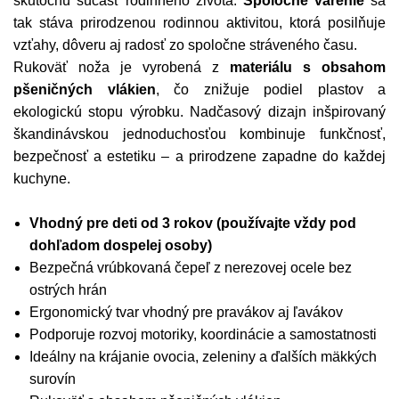
skutočnú súčasť rodinného života.
Spoločné varenie
sa
tak stáva prirodzenou rodinnou aktivitou, ktorá posilňuje
vzťahy, dôveru aj radosť zo spoločne stráveného času.
Rukoväť noža je vyrobená z
materiálu s obsahom
pšeničných vlákien
, čo znižuje podiel plastov a
ekologickú stopu výrobku. Nadčasový dizajn inšpirovaný
škandinávskou jednoduchosťou kombinuje funkčnosť,
bezpečnosť a estetiku – a prirodzene zapadne do každej
kuchyne.
Vhodný pre deti od 3 rokov (používajte vždy pod
dohľadom dospelej osoby)
Bezpečná vrúbkovaná čepeľ z nerezovej ocele bez
ostrých hrán
Ergonomický tvar vhodný pre pravákov aj ľavákov
Podporuje rozvoj motoriky, koordinácie a samostatnosti
Ideálny na krájanie ovocia, zeleniny a ďalších mäkkých
surovín