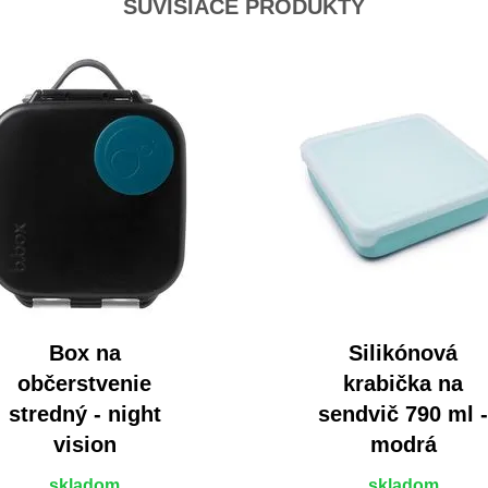
SÚVISIACE PRODUKTY
Box na
Silikónová
občerstvenie
krabička na
stredný - night
sendvič 790 ml 
vision
modrá
skladom
skladom