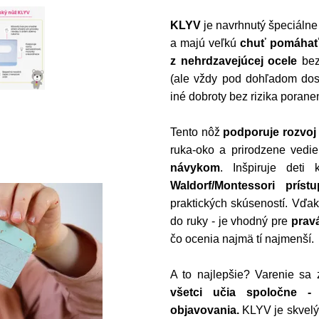
KLYV
je navrhnutý špeciálne
a majú veľkú
chuť pomáha
z nehrdzavejúcej ocele
bez
(ale vždy pod dohľadom dosp
iné dobroty bez rizika porane
Tento nôž
podporuje rozvoj 
ruka-oko a prirodzene vedie
návykom
. Inšpiruje deti
Waldorf/Montessori prístu
praktických skúseností. Vďa
do ruky - je vhodný pre
prav
čo ocenia najmä tí najmenší.
A to najlepšie? Varenie sa
všetci učia spoločne -
objavovania.
KLYV je skvelý 