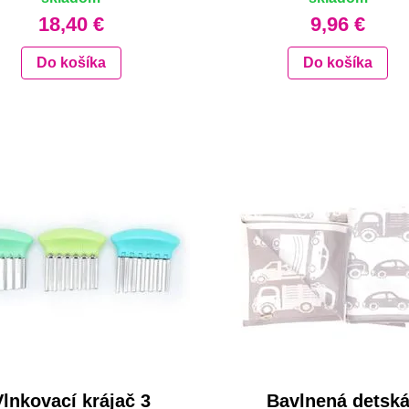
18,40 €
9,96 €
Do košíka
Do košíka
Vlnkovací krájač 3
Bavlnená detsk