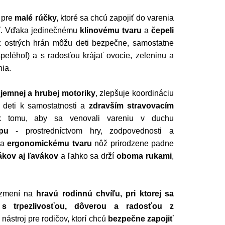
 pre
malé rúčky,
ktoré sa chcú zapojiť do varenia
ť
. Vďaka jedinečnému
klinovému tvaru
a
čepeli
 ostrých hrán môžu deti bezpečne, samostatne
elého!) a s radosťou krájať ovocie, zeleninu a
nia.
jemnej a hrubej motoriky
, zlepšuje koordináciu
 deti k samostatnosti a
zdravším stravovacím
 k tomu, aby sa venovali vareniu v duchu
pu
- prostredníctvom hry, zodpovednosti a
ka
ergonomickému tvaru
nôž prirodzene padne
ákov aj ľavákov
a ľahko sa drží
oboma rukami
,
 zmení na
hravú rodinnú chvíľu, pri ktorej sa
 s trpezlivosťou, dôverou a radosťou z
nástroj pre rodičov, ktorí chcú
bezpečne zapojiť