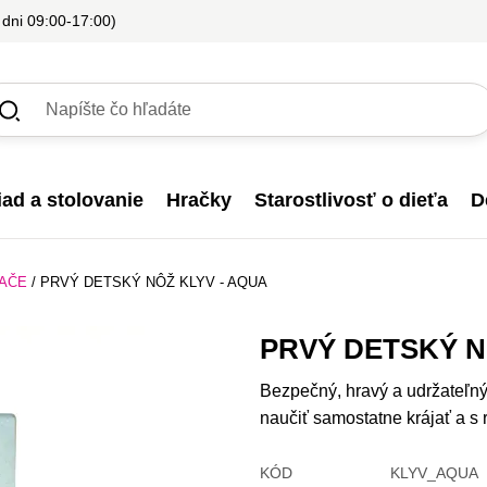
 dni 09:00-17:00)
iad a stolovanie
Hračky
Starostlivosť o dieťa
D
JAČE
/
PRVÝ DETSKÝ NÔŽ KLYV - AQUA
PRVÝ DETSKÝ N
Bezpečný, hravý a udržateľný
naučiť samostatne krájať a s
KÓD
KLYV_AQUA