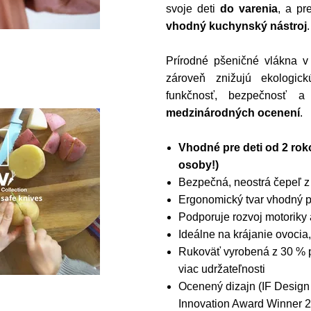
svoje deti
do varenia
, a pr
vhodný kuchynský nástroj
.
Prírodné pšeničné vlákna v
zároveň znižujú ekologi
funkčnosť, bezpečnosť a
medzinárodných ocenení
.
Vhodné pre deti od 2 ro
osoby!)
Bezpečná, neostrá čepeľ z
Ergonomický tvar vhodný p
Podporuje rozvoj motoriky 
Ideálne na krájanie ovocia
Rukoväť vyrobená z 30 % p
viac udržateľnosti
Ocenený dizajn (IF Desig
Innovation Award Winner 