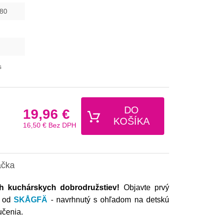
80
s
DO
19,96 €
KOŠÍKA
16,50 €
Bez DPH
ačka
h kuchárskych dobrodružstiev!
Objavte prvý
V od
SKÅGFÄ
- navrhnutý s ohľadom na detskú
učenia.