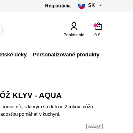
SK
Registrácia
čeština
0
slovenčina
Prihlásenie
0 €
Kč - CZK
etské deky
Personalizované produkty
€ - EUR
ÔŽ KLYV - AQUA
 pomocník, s ktorým sa deti od 2 rokov môžu
 radosťou pomáhať v kuchyni.