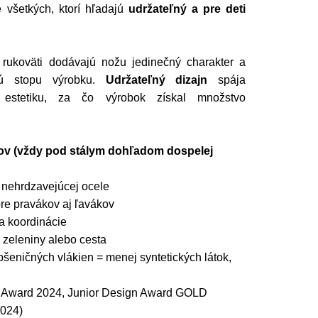
e všetkých, ktorí hľadajú
udržateľný a pre deti
 rukoväti dodávajú nožu jedinečný charakter a
ckú stopu výrobku.
Udržateľný dizajn
spája
 estetiku, za čo výrobok získal množstvo
kov (vždy pod stálym dohľadom dospelej
 nehrdzavejúcej ocele
re pravákov aj ľavákov
a koordinácie
, zeleniny alebo cesta
šeničných vlákien = menej syntetických látok,
n Award 2024, Junior Design Award GOLD
2024)