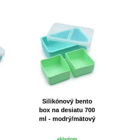
Silikónový bento
box na desiatu 700
-
ml - modrý/mätový
skladom