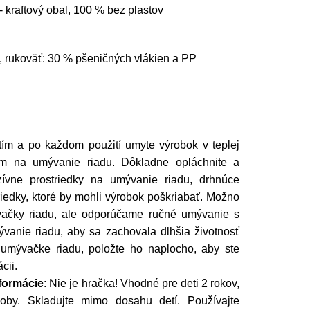
- kraftový obal, 100 % bez plastov
 rukoväť: 30 % pšeničných vlákien a PP
ím a po každom použití umyte výrobok v teplej
m na umývanie riadu. Dôkladne opláchnite a
zívne prostriedky na umývanie riadu, drhnúce
riedky, ktoré by mohli výrobok poškriabať. Možno
ačky riadu, ale odporúčame ručné umývanie s
anie riadu, aby sa zachovala dlhšia životnosť
umývačke riadu, položte ho naplocho, aby ste
cii.
formácie
:
Nie je hračka! Vhodné pre deti 2 rokov,
by. Skladujte mimo dosahu detí. Používajte