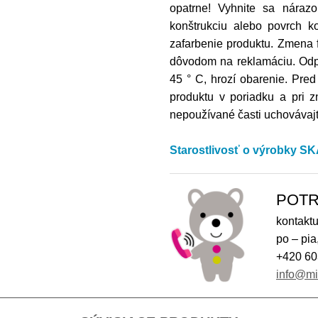
opatrne! Vyhnite sa náraz
konštrukciu alebo povrch ko
zafarbenie produktu. Zmena 
dôvodom na reklamáciu. Odpo
45 ° C, hrozí obarenie. Pred
produktu v poriadku a pri z
nepoužívané časti uchovávajt
Starostlivosť o výrobky 
POTR
kontaktu
po – pia
+420 60
info@m