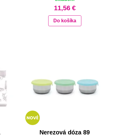
11,56 €
Do košíka
á
Nerezová dóza 89