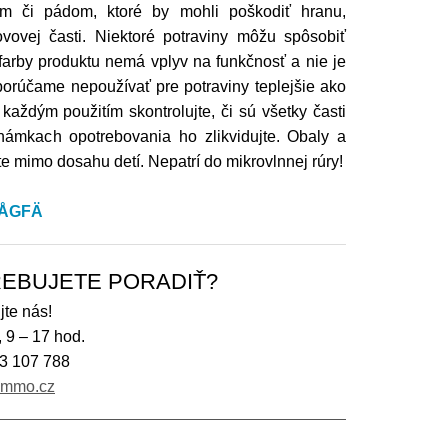
om či pádom, ktoré by mohli poškodiť hranu,
vovej časti. Niektoré potraviny môžu spôsobiť
farby produktu nemá vplyv na funkčnosť a nie je
rúčame nepoužívať pre potraviny teplejšie ako
 každým použitím skontrolujte, či sú všetky časti
námkach opotrebovania ho zlikvidujte. Obaly a
e mimo dosahu detí. Nepatrí do mikrovlnnej rúry!
SKÅGFÄ
EBUJETE PORADIŤ?
jte nás!
, 9 – 17 hod.
3 107 788
immo.cz