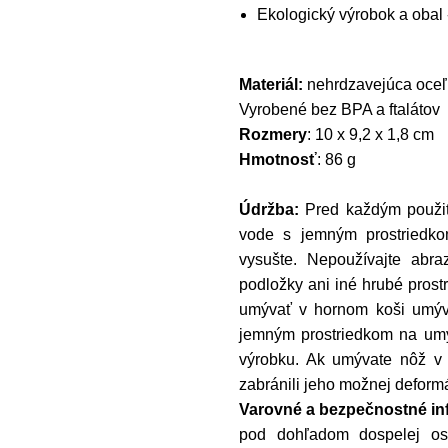
Ekologický výrobok a obal 
Materiál:
nehrdzavejúca oceľ,
Vyrobené bez BPA a ftalátov
Rozmery
: 10 x 9,2 x 1,8 cm
Hmotnosť
: 86 g
Údržba:
Pred každým použit
vode s jemným prostriedko
vysušte. Nepoužívajte abra
podložky ani iné hrubé prost
umývať v hornom koši umýv
jemným prostriedkom na umýv
výrobku. Ak umývate nôž v 
zabránili jeho možnej deformá
Varovné a bezpečnostné in
pod dohľadom dospelej oso