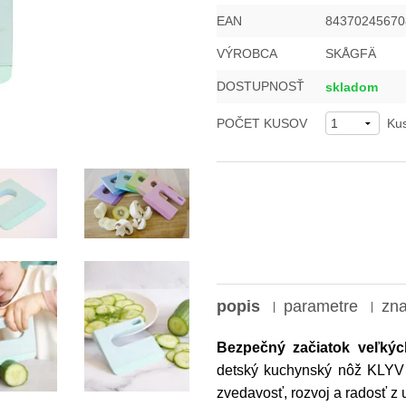
EAN
84370245670
VÝROBCA
SKÅGFÄ
DOSTUPNOSŤ
skladom
POČET KUSOV
Ku
popis
parametre
zn
Bezpečný začiatok veľkýc
detský kuchynský nôž KLY
zvedavosť, rozvoj a radosť z 