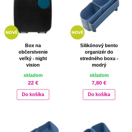
Box na
Silikónový bento
občerstvenie
organizér do
veľký - night
stredného boxu -
vision
modrý
skladom
skladom
22 €
7,80 €
Do košíka
Do košíka