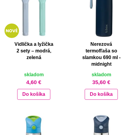
Vidlička a lyžička
Nerezová
2 sety – modrá,
termofľaša so
zelená
slamkou 690 ml -
midnight
skladom
skladom
4,60 €
35,60 €
Do košíka
Do košíka