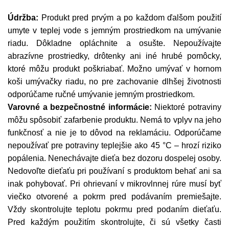
Údržba:
Produkt pred prvým a po každom ďalšom použití
umyte v teplej vode s jemným prostriedkom na umývanie
riadu. Dôkladne opláchnite a osušte. Nepoužívajte
abrazívne prostriedky, drôtenky ani iné hrubé pomôcky,
ktoré môžu produkt poškriabať. Možno umývať v hornom
koši umývačky riadu, no pre zachovanie dlhšej životnosti
odporúčame ručné umývanie jemným prostriedkom.
Varovné a bezpečnostné informácie:
Niektoré potraviny
môžu spôsobiť zafarbenie produktu. Nemá to vplyv na jeho
funkčnosť a nie je to dôvod na reklamáciu. Odporúčame
nepoužívať pre potraviny teplejšie ako 45 °C – hrozí riziko
popálenia. Nenechávajte dieťa bez dozoru dospelej osoby.
Nedovoľte dieťaťu pri používaní s produktom behať ani sa
inak pohybovať. Pri ohrievaní v mikrovlnnej rúre musí byť
viečko otvorené a pokrm pred podávaním premiešajte.
Vždy skontrolujte teplotu pokrmu pred podaním dieťaťu.
Pred každým použitím skontrolujte, či sú všetky časti