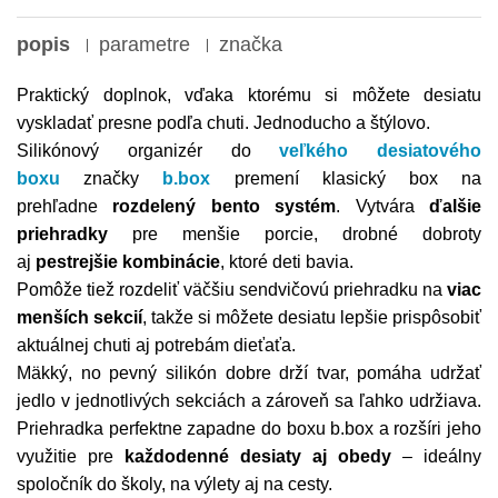
popis
parametre
značka
Praktický doplnok, vďaka ktorému si môžete desiatu
vyskladať presne podľa chuti. Jednoducho a štýlovo.
Silikónový organizér do
veľkého desiatového
boxu
značky
b.box
premení klasický box na
prehľadne
rozdelený bento systém
. Vytvára
ďalšie
priehradky
pre menšie porcie, drobné dobroty
aj
pestrejšie kombinácie
, ktoré deti bavia.
Pomôže tiež rozdeliť väčšiu sendvičovú priehradku na
viac
menších sekcií
, takže si môžete desiatu lepšie prispôsobiť
aktuálnej chuti aj potrebám dieťaťa.
Mäkký, no pevný silikón dobre drží tvar, pomáha udržať
jedlo v jednotlivých sekciách a zároveň sa ľahko udržiava.
Priehradka perfektne zapadne do boxu b.box a rozšíri jeho
využitie pre
každodenné desiaty aj obedy
– ideálny
spoločník do školy, na výlety aj na cesty.