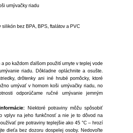
ši umývačky riadu
 silikón bez BPA, BPS, ftalátov a PVC
 a po každom ďalšom použití umyte v teplej vode
mývanie riadu. Dôkladne opláchnite a osušte.
triedky, drôtenky ani iné hrubé pomôcky, ktoré
ožno umývať v hornom koši umývačky riadu, no
votnosti odporúčame ručné umývanie jemným
nformácie:
Niektoré potraviny môžu spôsobiť
o vplyv na jeho funkčnosť a nie je to dôvod na
žívať pre potraviny teplejšie ako 45 °C – hrozí
jte dieťa bez dozoru dospelej osoby. Nedovoľte