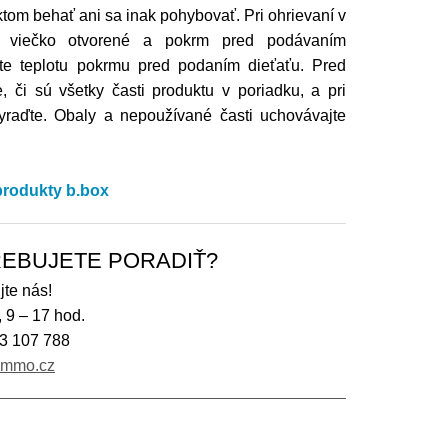
ktom behať ani sa inak pohybovať. Pri ohrievaní v
ť viečko otvorené a pokrm pred podávaním
jte teplotu pokrmu pred podaním dieťaťu. Pred
, či sú všetky časti produktu v poriadku, a pri
raďte. Obaly a nepoužívané časti uchovávajte
 produkty b.box
EBUJETE PORADIŤ?
jte nás!
, 9 – 17 hod.
3 107 788
immo.cz