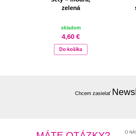
zelená
skladom
4,60 €
Do košíka
Newsl
Chcem zasielať
O NÁ
MÁTE OTÁZKY?