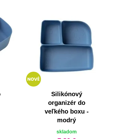
o
Silikónový
organizér do
veľkého boxu -
modrý
skladom