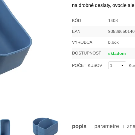
na drobné desiaty, ovocie aleb
KÓD
1408
EAN
93539650140
VÝROBCA
b.box
DOSTUPNOSŤ
skladom
POČET KUSOV
Ku
popis
parametre
zn