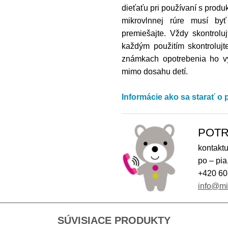
dieťaťu pri používaní s produ
mikrovlnnej rúre musí by
premiešajte. Vždy skontrolu
každým použitím skontrolujte
známkach opotrebenia ho vy
mimo dosahu detí.
Informácie ako sa starať o
POTR
kontaktu
po – pia
+420 60
info@m
SÚVISIACE PRODUKTY