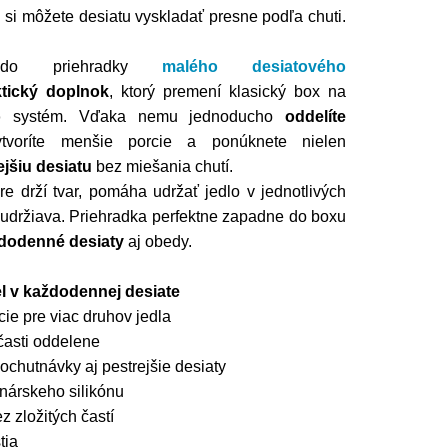
si môžete desiatu vyskladať presne podľa chuti.
r do priehradky
malého desiatového
ktický doplnok
, ktorý premení klasický box na
o
systém. Vďaka nemu jednoducho
oddelíte
tvoríte menšie porcie a ponúknete nielen
ejšiu desiatu
bez miešania chutí.
e drží tvar, pomáha udržať jedlo v jednotlivých
 udržiava. Priehradka perfektne zapadne do boxu
dodenné desiaty
aj obedy.
el v každodennej desiate
cie pre viac druhov jedla
časti oddelene
ochutnávky aj pestrejšie desiaty
nárskeho silikónu
 zložitých častí
tia