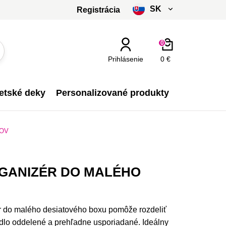
SK
Registrácia
čeština
0
slovenčina
Prihlásenie
0 €
Kč - CZK
etské deky
Personalizované produkty
€ - EUR
XOV
RGANIZÉR DO MALÉHO
ér do malého desiatového boxu pomôže rozdeliť
jedlo oddelené a prehľadne usporiadané. Ideálny