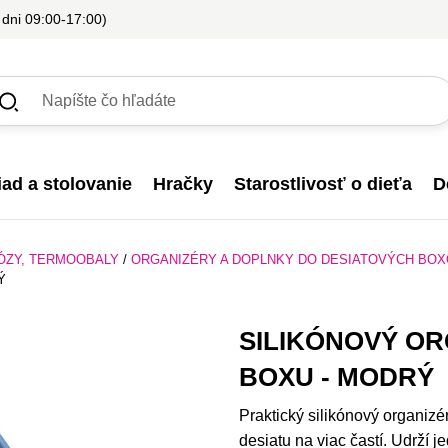
 dni 09:00-17:00)
iad a stolovanie
Hračky
Starostlivosť o dieťa
D
ÓZY, TERMOOBALY
/
ORGANIZÉRY A DOPLNKY DO DESIATOVÝCH BO
Ý
SILIKÓNOVÝ O
BOXU - MODRÝ
Praktický silikónový organiz
desiatu na viac častí. Udrží 