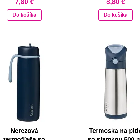
7,80 €
8,80 €
Do košíka
Do košíka
Nerezová
Termoska na piti
termofľaša so
so slamkou 500 