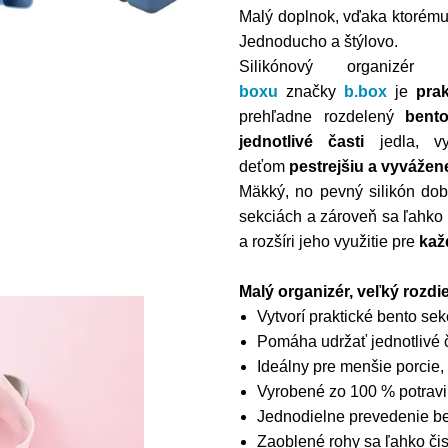
Malý doplnok, vďaka ktorému 
Jednoducho a štýlovo.
Silikónový organizé
boxu
značky
b.box
je
pra
prehľadne rozdelený
bent
jednotlivé časti
jedla, vy
deťom
pestrejšiu a vyvážen
Mäkký, no pevný silikón dobr
sekciách a zároveň sa ľahko
a rozšíri jeho využitie pre
kaž
Malý organizér, veľký rozdi
Vytvorí praktické bento sek
Pomáha udržať jednotlivé 
Ideálny pre menšie porcie, 
Vyrobené zo 100 % potravi
Jednodielne prevedenie bez
Zaoblené rohy sa ľahko čis