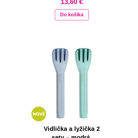
13,60 €
Do košíka
Vidlička a lyžička 2
sety – modrá,