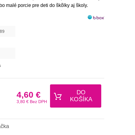
o malé porcie pre deti do škôlky aj školy.
89
s
DO
4,60 €
KOŠÍKA
3,80 €
Bez DPH
ačka