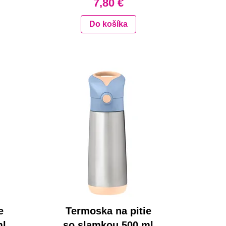
7,80 €
Do košíka
e
Termoska na pitie
ml
so slamkou 500 ml