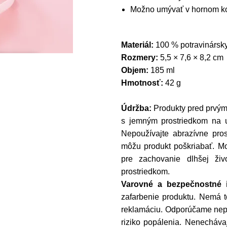
Možno umývať v hornom ko
Materiál:
100 % potravinársky
Rozmery:
5,5 × 7,6 × 8,2 cm
Objem:
185 ml
Hmotnosť:
42 g
Údržba:
Produkty pred prvým
s jemným prostriedkom na u
Nepoužívajte abrazívne pros
môžu produkt poškriabať. M
pre zachovanie dlhšej ži
prostriedkom.
Varovné a bezpečnostné i
zafarbenie produktu. Nemá t
reklamáciu. Odporúčame nepou
riziko popálenia. Nenecháva