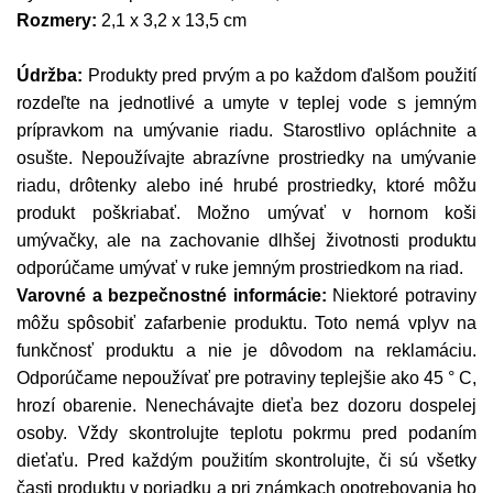
Rozmery:
2,1 x 3,2 x 13,5 cm
Údržba:
Produkty pred prvým a po každom ďalšom použití
rozdeľte na jednotlivé a umyte v teplej vode s jemným
prípravkom na umývanie riadu. Starostlivo opláchnite a
osušte. Nepoužívajte abrazívne prostriedky na umývanie
riadu, drôtenky alebo iné hrubé prostriedky, ktoré môžu
produkt poškriabať. Možno umývať v hornom koši
umývačky, ale na zachovanie dlhšej životnosti produktu
odporúčame umývať v ruke jemným prostriedkom na riad.
Varovné a bezpečnostné informácie:
Niektoré potraviny
môžu spôsobiť zafarbenie produktu. Toto nemá vplyv na
funkčnosť produktu a nie je dôvodom na reklamáciu.
Odporúčame nepoužívať pre potraviny teplejšie ako 45 ° C,
hrozí obarenie. Nenechávajte dieťa bez dozoru dospelej
osoby. Vždy skontrolujte teplotu pokrmu pred podaním
dieťaťu. Pred každým použitím skontrolujte, či sú všetky
časti produktu v poriadku a pri známkach opotrebovania ho