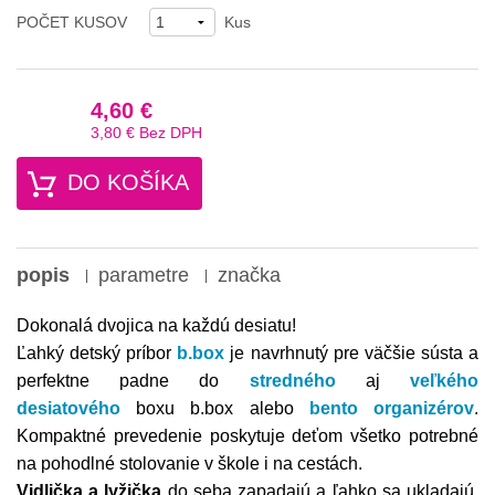
POČET KUSOV
Kus
4,60 €
3,80 €
Bez DPH
DO KOŠÍKA
popis
parametre
značka
Dokonalá dvojica na každú desiatu!
Ľahký detský príbor
b.box
je navrhnutý pre väčšie sústa a
perfektne padne do
stredného
aj
veľkého
desiatového
boxu b.box alebo
bento organizérov
.
Kompaktné prevedenie poskytuje deťom všetko potrebné
na pohodlné stolovanie v škole i na cestách.
Vidlička a lyžička
do seba zapadajú a ľahko sa ukladajú.