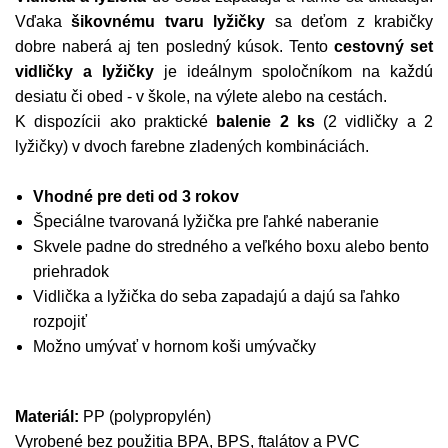
Vďaka
šikovnému tvaru lyžičky
sa deťom z krabičky
dobre naberá aj ten posledný kúsok. Tento
cestovný set
vidličky a lyžičky
je ideálnym spoločníkom na každú
desiatu či obed - v škole, na výlete alebo na cestách.
K dispozícii ako praktické
balenie 2 ks
(2 vidličky a 2
lyžičky) v dvoch farebne zladených kombináciách.
Vhodné pre deti od 3 rokov
Špeciálne tvarovaná lyžička pre ľahké naberanie
Skvele padne do stredného a veľkého boxu alebo bento
priehradok
Vidlička a lyžička do seba zapadajú a dajú sa ľahko
rozpojiť
Možno umývať v hornom koši umývačky
Materiál:
PP (polypropylén)
Vyrobené bez použitia BPA, BPS, ftalátov a PVC