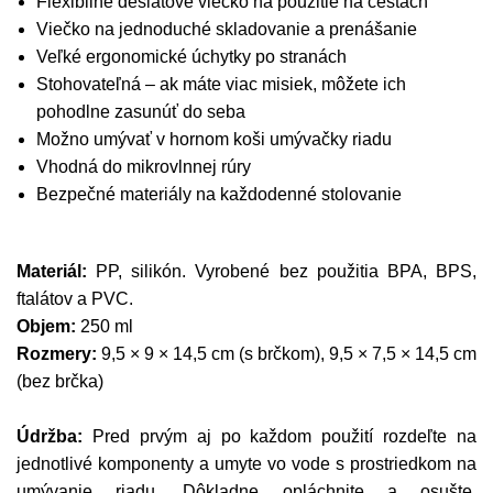
Flexibilné desiatové viečko na použitie na cestách
Viečko na jednoduché skladovanie a prenášanie
Veľké ergonomické úchytky po stranách
Stohovateľná – ak máte viac misiek, môžete ich
pohodlne zasunúť do seba
Možno umývať v hornom koši umývačky riadu
Vhodná do mikrovlnnej rúry
Bezpečné materiály na každodenné stolovanie
Materiál:
PP, silikón. Vyrobené bez použitia BPA, BPS,
ftalátov a PVC.
Objem:
250 ml
Rozmery:
9,5 × 9 × 14,5 cm (s brčkom), 9,5 × 7,5 × 14,5 cm
(bez brčka)
Údržba:
Pred prvým aj po každom použití rozdeľte na
jednotlivé komponenty a umyte vo vode s prostriedkom na
umývanie riadu. Dôkladne opláchnite a osušte.