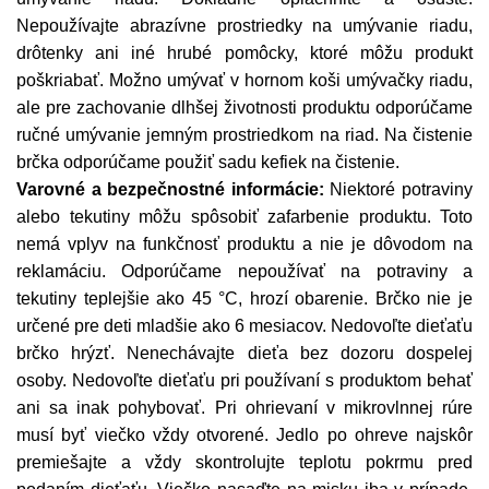
Nepoužívajte abrazívne prostriedky na umývanie riadu,
drôtenky ani iné hrubé pomôcky, ktoré môžu produkt
poškriabať. Možno umývať v hornom koši umývačky riadu,
ale pre zachovanie dlhšej životnosti produktu odporúčame
ručné umývanie jemným prostriedkom na riad. Na čistenie
brčka odporúčame použiť sadu kefiek na čistenie.
Varovné a bezpečnostné informácie:
Niektoré potraviny
alebo tekutiny môžu spôsobiť zafarbenie produktu. Toto
nemá vplyv na funkčnosť produktu a nie je dôvodom na
reklamáciu. Odporúčame nepoužívať na potraviny a
tekutiny teplejšie ako 45 °C, hrozí obarenie. Brčko nie je
určené pre deti mladšie ako 6 mesiacov. Nedovoľte dieťaťu
brčko hrýzť. Nenechávajte dieťa bez dozoru dospelej
osoby. Nedovoľte dieťaťu pri používaní s produktom behať
ani sa inak pohybovať. Pri ohrievaní v mikrovlnnej rúre
musí byť viečko vždy otvorené. Jedlo po ohreve najskôr
premiešajte a vždy skontrolujte teplotu pokrmu pred