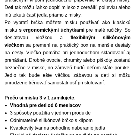
Deti tak môžu ľahko dopiť mlieko z cereálií, polievku alebo
inú tekutú časť jedla priamo z misky.
Po vybratí brčka môžete misku používať ako klasickú
misku
s ergonomickými úchytkami
pre malé ručičky. So
desiatovou vložkou a
flexibilným silikónovým
viečkom
sa premení na praktický box na menšie desiaty
na cesty. Viečko pomáha pri jednoduchom skladovaní aj
prenášaní. Drobné ovocie, chrumky alebo piškóty zostanú
bezpečne v miske, no zároveň budú deťom stále poruke.
Jedlo tak bude ešte väčšou zábavou a deti si môžu
prirodzene trénovať samostatnosť pri stolovaní.
Prečo si misku 3 v 1 zamilujete:
Vhodná pre deti od 6 mesiacov
3 spôsoby použitia v jednom produkte
Odnímateľné silikónové brčko s klipom
Kvapkovitý tvar na pohodlné naberanie jedla