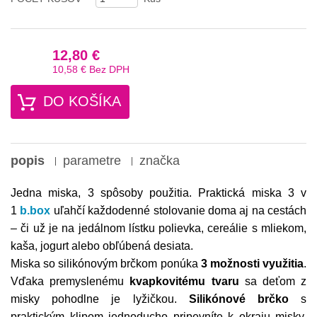
12,80 €
10,58 €
Bez DPH
DO KOŠÍKA
popis
parametre
značka
Jedna miska, 3 spôsoby použitia. Praktická miska 3 v
1
b.box
uľahčí každodenné stolovanie doma aj na cestách
– či už je na jedálnom lístku polievka, cereálie s mliekom,
kaša, jogurt alebo obľúbená desiata.
Miska so silikónovým brčkom ponúka
3 možnosti využitia
.
Vďaka premyslenému
kvapkovitému tvaru
sa deťom z
misky pohodlne je lyžičkou.
Silikónové brčko
s
praktickým klipom jednoducho pripevníte k okraju misky.