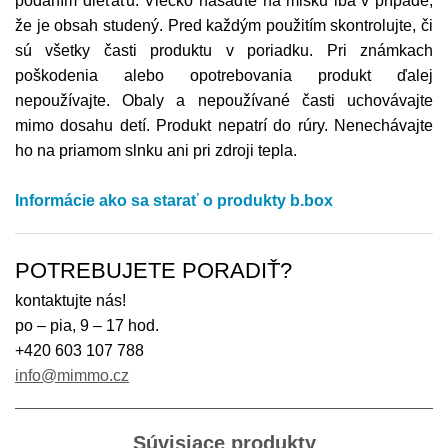
podaním dieťaťu. Viečko nasaďte na misku iba v prípade,
že je obsah studený. Pred každým použitím skontrolujte, či
sú všetky časti produktu v poriadku. Pri známkach
poškodenia alebo opotrebovania produkt ďalej
nepoužívajte. Obaly a nepoužívané časti uchovávajte
mimo dosahu detí. Produkt nepatrí do rúry. Nenechávajte
ho na priamom slnku ani pri zdroji tepla.
Informácie ako sa starať o produkty b.box
POTREBUJETE PORADIŤ?
kontaktujte nás!
po – pia, 9 – 17 hod.
+420 603 107 788
info@mimmo.cz
Súvisiace produkty