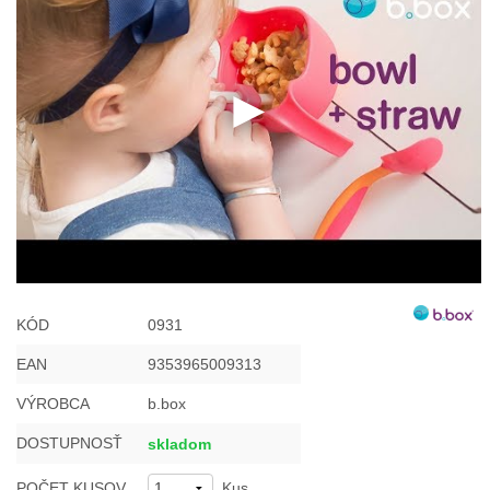
KÓD
0931
EAN
9353965009313
VÝROBCA
b.box
DOSTUPNOSŤ
skladom
POČET KUSOV
Kus