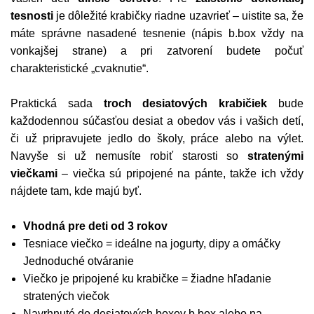
tesnosti
je dôležité krabičky riadne uzavrieť – uistite sa, že
máte správne nasadené tesnenie (nápis b.box vždy na
vonkajšej strane) a pri zatvorení budete počuť
charakteristické „cvaknutie“.
Praktická sada
troch desiatových krabičiek
bude
každodennou súčasťou desiat a obedov vás i vašich detí,
či už pripravujete jedlo do školy, práce alebo na výlet.
Navyše si už nemusíte robiť starosti so
stratenými
viečkami
– viečka sú pripojené na pánte, takže ich vždy
nájdete tam, kde majú byť.
Vhodná pre deti od 3 rokov
Tesniace viečko = ideálne na jogurty, dipy a omáčky
Jednoduché otváranie
Viečko je pripojené ku krabičke = žiadne hľadanie
stratených viečok
Navrhnuté do desiatových boxov b.box alebo na