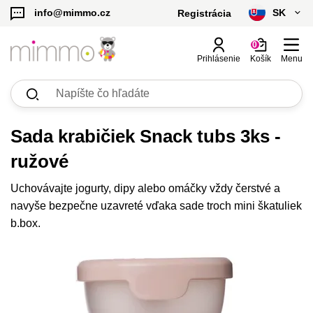
SK
info@mimmo.cz
Registrácia
čeština
0
Prihlásenie
Košík
Menu
slovenčina
Zobraziť
Zobraziť
Zobraziť
Zobraziť
Zobraziť
Zobraziť
Zobraziť
Zobraziť
Zobraziť
Zobraziť
Zobraziť
Zobraziť
Výhodné sety
Licenčné produkty
Hrnčeky, fľaše, dojčenské fľaše
Náhradné diely a čistiace kefky
Misky, príbory
Skladovanie potravín
Výbava na príkrmy
Hračky
Starostlivosť o dieťa
Detské deky
Personalizované produkty
Desiatové boxy a dózy, termoobaly
všetko
všetko
všetko
všetko
všetko
všetko
všetko
všetko
všetko
všetko
všetko
všetko
Kč - CZK
Hrnčeky, učiace hrnčeky
Desiatové boxy, bento boxy
Náhradné diely a čistiace kefky k fľašiam
Misky, tanieriky
Tégliky, dózy na potraviny
Formy, krabičky, tégliky na príkrmy
Pre deti do 1 roka
Looney Tunes | b.box
Hračky pre najmenších
Cumlíky a doplnky k cumlíkom
Deky s menom s údajmi
Detské deky a vankúše s údajmi
H
S
D
€ - EUR
Sada krabičiek Snack tubs 3ks -
ružové
Fľaše
Termoobaly
Náhradné diely pre boxy na občerstvenie
Príbory, kuchynské náčinie
Kŕmiace cumlíky
Pre děti 1-3 roky
Batman | b.box
Hračky pre deti 3+
Prebaľovacie tašky a organizéry
Deky so zverokruhom
Gravírované termofľaše
S
U
D
Uchovávajte jogurty, dipy alebo omáčky vždy čerstvé a
Dojčenské fľaše
Výbava na desiaty
Náhradné diely k termoskám
Podbradníky
Pre deti od 3 rokov a dospelých
Harry Potter | b.box
Deky s menom
Gravírované silikónové tesnenie
S
S
D
navyše bezpečne uzavreté vďaka sade troch mini škatuliek
b.box.
Organizéry a doplnky do desiatových boxov
Superman | b.box
Deky zo 100% bavlny
Darčekové poukazy
P
Obliečky na vankúš s menom