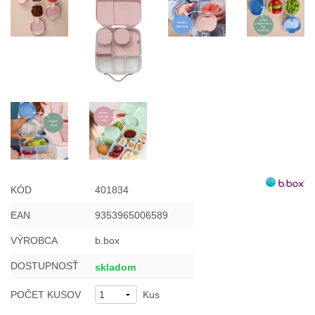
KÓD
401834
EAN
9353965006589
VÝROBCA
b.box
DOSTUPNOSŤ
skladom
POČET KUSOV
Kus