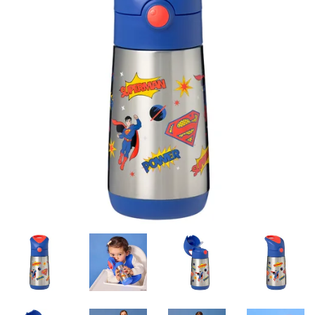
Misky, príbory
Skladovanie potravín
Výbava na príkrmy
Detské nože a krájače