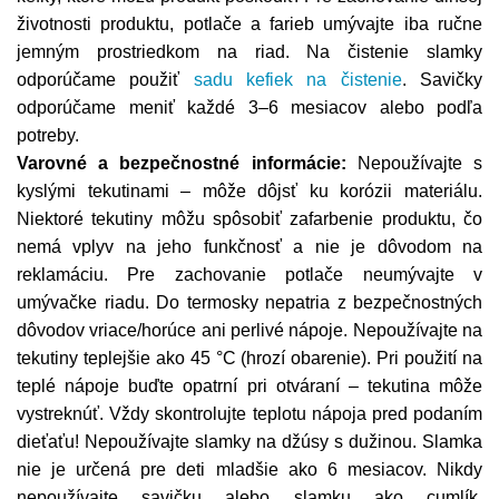
životnosti produktu, potlače a farieb umývajte iba ručne
jemným prostriedkom na riad. Na čistenie slamky
odporúčame použiť
sadu kefiek na čistenie
. Savičky
odporúčame meniť každé 3–6 mesiacov alebo podľa
potreby.
Varovné a bezpečnostné informácie:
Nepoužívajte s
kyslými tekutinami – môže dôjsť ku korózii materiálu.
Niektoré tekutiny môžu spôsobiť zafarbenie produktu, čo
nemá vplyv na jeho funkčnosť a nie je dôvodom na
reklamáciu. Pre zachovanie potlače neumývajte v
umývačke riadu. Do termosky nepatria z bezpečnostných
dôvodov vriace/horúce ani perlivé nápoje. Nepoužívajte na
tekutiny teplejšie ako 45 °C (hrozí obarenie). Pri použití na
teplé nápoje buďte opatrní pri otváraní – tekutina môže
vystreknúť. Vždy skontrolujte teplotu nápoja pred podaním
dieťaťu! Nepoužívajte slamky na džúsy s dužinou. Slamka
nie je určená pre deti mladšie ako 6 mesiacov. Nikdy
nepoužívajte savičku alebo slamku ako cumlík.