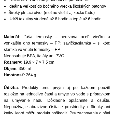
Ideálna veľkosť do bočného vrecka školských batohov
Široký plniaci otvor (možno vložiť aj kocku ľadu)
Udrží tekutiny studené až 8 hodín a teplé až 6 hodín
Materiál:
fľaša termosky – nerezová oceľ; viečko a
vonkajšie dno termosky – PP; savička/slamka – silikón;
slamka vo vnútri termosky – PP
Neobsahuje BPA, ftaláty ani PVC
Rozmery:
19,9 × 7 × 7,5 cm
Objem:
350 ml
Hmotnosť:
264 g
Údržba:
Produkty pred prvým aj po každom použití
rozložte na jednotlivé časti a umyte vo vode s prípravkom
na umývanie riadu. Dôkladne opláchnite a osušte.
Nepoužívajte abrazívne čistiace prostriedky, drôtenky ani
kefky, ktoré môžu produkt poškodiť. Pre zachovanie dlhšej