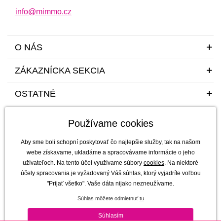
info@mimmo.cz
O NÁS
ZÁKAZNÍCKA SEKCIA
OSTATNÉ
Používame cookies
Aby sme boli schopní poskytovať čo najlepšie služby, tak na našom
webe získavame, ukladáme a spracovávame informácie o jeho
užívateľoch. Na tento účel využívame súbory
cookies
. Na niektoré
Sme tu pre vás a vaše deti s radosťou a mim(m)oriadnou starostlivosťou od
účely spracovania je vyžadovaný Váš súhlas, ktorý vyjadríte voľbou
roku 2011
"Prijať všetko". Vaše dáta nijako nezneužívame.
mimmo s.r.o. - výhradný dovozca a distribútor značiek b.box, Jellystone
Súhlas môžete odmietnuť
tu
Designs, Melii a SKÅGFÄ pre ČR a Slovensko
Copyright © 2011-2026 mimmo s.r.o. |
Všetky práva vyhradené | technicky
Súhlasím
zaisťuje
Simplia s.r.o.