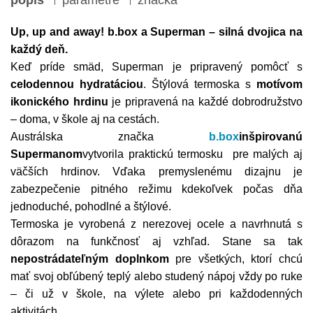
popis
parametre
značka
Up, up and away! b.box a Superman – silná dvojica na
každý deň.
Keď príde smäd, Superman je pripravený pomôcť s
celodennou hydratáciou
. Štýlová termoska s
motívom
ikonického hrdinu
je pripravená na každé dobrodružstvo
– doma, v škole aj na cestách.
Austrálska značka
b.box
inšpirovanú
Supermanom
vytvorila praktickú termosku pre malých aj
väčších hrdinov. Vďaka premyslenému dizajnu je
zabezpečenie pitného režimu kdekoľvek počas dňa
jednoduché, pohodlné a štýlové.
Termoska je vyrobená z nerezovej ocele a navrhnutá s
dôrazom na funkčnosť aj vzhľad. Stane sa tak
nepostrádateľným doplnkom
pre všetkých, ktorí chcú
mať svoj obľúbený teplý alebo studený nápoj vždy po ruke
– či už v škole, na výlete alebo pri každodenných
aktivitách.