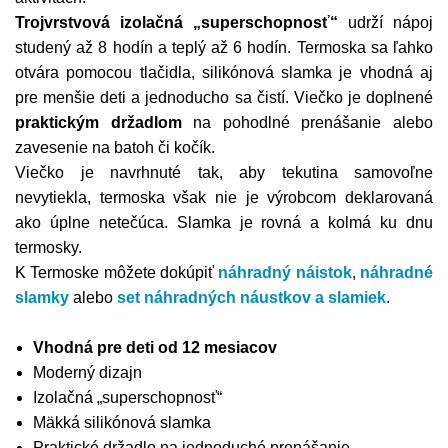
Trojvrstvová izolačná „superschopnosť“
udrží nápoj
studený až 8 hodín a teplý až 6 hodín. Termoska sa ľahko
otvára pomocou tlačidla, silikónová slamka je vhodná aj
pre menšie deti a jednoducho sa čistí. Viečko je doplnené
praktickým držadlom
na pohodlné prenášanie alebo
zavesenie na batoh či kočík.
Viečko je navrhnuté tak, aby tekutina samovoľne
nevytiekla, termoska však nie je výrobcom deklarovaná
ako úplne netečúca. Slamka je rovná a kolmá ku dnu
termosky.
K Termoske môžete dokúpiť
náhradný náistok
,
náhradné
slamky
alebo
set náhradných náustkov a slamiek
.
Vhodná pre deti od 12 mesiacov
Moderný dizajn
Izolačná „superschopnosť“
Mäkká silikónová slamka
Praktické držadlo na jednoduché prenášanie