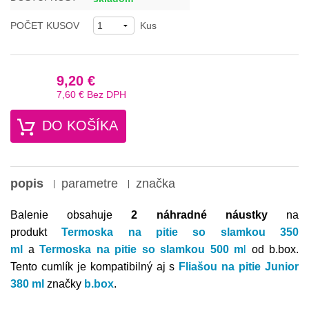
POČET KUSOV
Kus
9,20 €
7,60 €
Bez DPH
DO KOŠÍKA
popis
parametre
značka
Balenie obsahuje
2 náhradné náustky
na
produkt
Termoska na pitie so slamkou 350
ml
a
Termoska na pitie so slamkou 500 m
l
od b.box.
Tento cumlík je kompatibilný aj s
Fliašou na pitie Junior
380 ml
značky
b.box
.