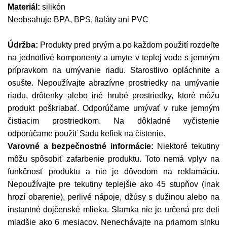
Materiál:
silikón
Neobsahuje BPA, BPS, ftaláty ani PVC
Údržba:
Produkty pred prvým a po každom použití rozdeľte
na jednotlivé komponenty a umyte v teplej vode s jemným
prípravkom na umývanie riadu. Starostlivo opláchnite a
osušte. Nepoužívajte abrazívne prostriedky na umývanie
riadu, drôtenky alebo iné hrubé prostriedky, ktoré môžu
produkt poškriabať. Odporúčame umývať v ruke jemným
čistiacim prostriedkom. Na dôkladné vyčistenie
odporúčame použiť Sadu kefiek na čistenie.
Varovné a bezpečnostné informácie:
Niektoré tekutiny
môžu spôsobiť zafarbenie produktu. Toto nemá vplyv na
funkčnosť produktu a nie je dôvodom na reklamáciu.
Nepoužívajte pre tekutiny teplejšie ako 45 stupňov (inak
hrozí obarenie), perlivé nápoje, džúsy s dužinou alebo na
instantné dojčenské mlieka. Slamka nie je určená pre deti
mladšie ako 6 mesiacov. Nenechávajte na priamom slnku