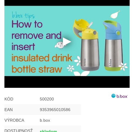
KÓD
500200
EAN
9353965010586
VÝROBCA
b.box
DOSTUPNOSŤ
skladom