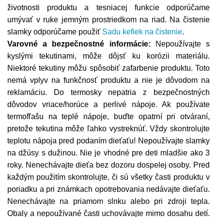
životnosti produktu a tesniacej funkcie odporúčame
umývať v ruke jemným prostriedkom na riad. Na čistenie
slamky odporúčame použiť
Sadu kefiek na čistenie
.
Varovné a bezpečnostné informácie:
Nepoužívajte s
kyslými tekutinami, môže dôjsť ku korózii materiálu.
Niektoré tekutiny môžu spôsobiť zafarbenie produktu. Toto
nemá vplyv na funkčnosť produktu a nie je dôvodom na
reklamáciu. Do termosky nepatria z bezpečnostných
dôvodov vriace/horúce a perlivé nápoje. Ak používate
termofľašu na teplé nápoje, buďte opatrní pri otváraní,
pretože tekutina môže ľahko vystreknúť. Vždy skontrolujte
teplotu nápoja pred podaním dieťaťu! Nepoužívajte slamky
na džúsy s dužinou. Nie je vhodné pre deti mladšie ako 3
roky. Nenechávajte dieťa bez dozoru dospelej osoby. Pred
každým použitím skontrolujte, či sú všetky časti produktu v
poriadku a pri známkach opotrebovania nedávajte dieťaťu.
Nenechávajte na priamom slnku alebo pri zdroji tepla.
Obaly a nepoužívané časti uchovávajte mimo dosahu detí.