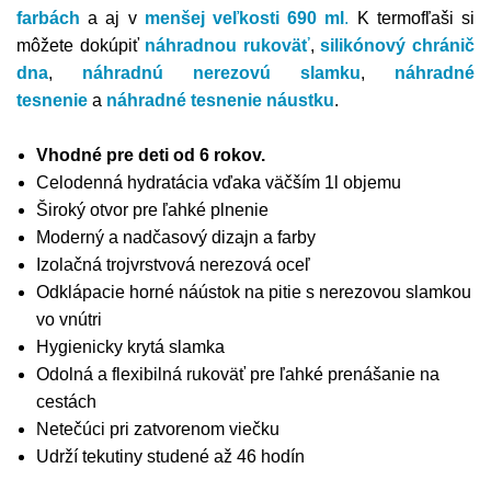
farbách
a aj v
menšej veľkosti 690 ml
.
K
termofľaši
si
môžete dokúpiť
náhradnou rukoväť
,
silikónový chránič
dna
,
náhradnú nerezovú slamku
,
náhradné
tesnenie
a
náhradné tesnenie náustku
.
Vhodné pre deti od 6 rokov.
Celodenná hydratácia vďaka väčším 1l objemu
Široký otvor pre ľahké plnenie
Moderný a nadčasový dizajn a farby
Izolačná trojvrstvová nerezová oceľ
Odklápacie horné náústok na pitie s nerezovou slamkou
vo vnútri
Hygienicky krytá slamka
Odolná a flexibilná rukoväť pre ľahké prenášanie na
cestách
Netečúci pri zatvorenom viečku
Udrží tekutiny studené až 46 hodín