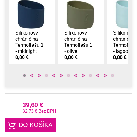
Silikónový
Silikónový
Silikónový
chránič na
chránič na
chránič na
Termofľašu 1l
Termofľašu 1l
Termofľašu
- midnight
- olive
- lagoon
8,80 €
8,80 €
8,80 €
39,60 €
32,73 €
Bez DPH
DO KOŠÍKA