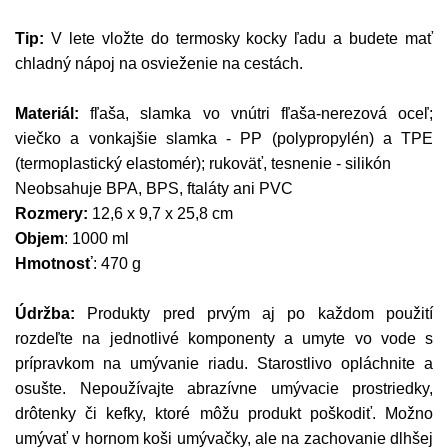
Tip:
V lete vložte do termosky kocky ľadu a budete mať
chladný nápoj na osvieženie na cestách.
Materiál:
fľaša, slamka vo vnútri fľaša-nerezová oceľ;
viečko a vonkajšie slamka - PP (polypropylén) a TPE
(termoplastický elastomér); rukoväť, tesnenie - silikón
Neobsahuje BPA, BPS, ftaláty ani PVC
Rozmery:
12,6 x 9,7 x 25,8 cm
Objem
: 1000 ml
Hmotnosť
: 470 g
Údržba:
Produkty pred prvým aj po každom použití
rozdeľte na jednotlivé komponenty a umyte vo vode s
prípravkom na umývanie riadu. Starostlivo opláchnite a
osušte. Nepoužívajte abrazívne umývacie prostriedky,
drôtenky či kefky, ktoré môžu produkt poškodiť. Možno
umývať v hornom koši umývačky, ale na zachovanie dlhšej