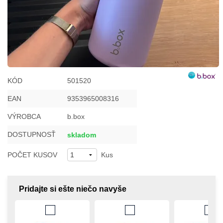
KÓD
501520
EAN
9353965008316
VÝROBCA
b.box
DOSTUPNOSŤ
skladom
POČET KUSOV
Kus
Pridajte si ešte niečo navyše