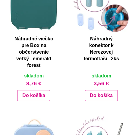
Náhradné viečko
Náhradný
pre Box na
konektor k
občerstvenie
Nerezovej
veľký - emerald
termofľaši - 2ks
forest
skladom
skladom
8,76 €
3,56 €
Do košíka
Do košíka