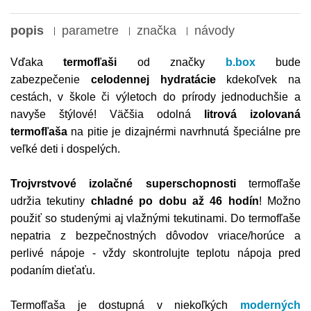
popis
parametre
značka
návody
Vďaka
termofľaši
od značky
b.box
bude
zabezpečenie
celodennej hydratácie
kdekoľvek na
cestách, v škole či výletoch do prírody jednoduchšie a
navyše štýlové! Väčšia odolná
litrová izolovaná
termofľaša
na pitie je dizajnérmi navrhnutá špeciálne pre
veľké deti i dospelých.
Trojvrstvové izolačné superschopnosti
termofľaše
udržia tekutiny
chladné po dobu až 46 hodín
! Možno
použiť so studenými aj vlažnými tekutinami. Do termofľaše
nepatria z bezpečnostných dôvodov vriace/horúce a
perlivé nápoje - vždy skontrolujte teplotu nápoja pred
podaním dieťaťu.
Termofľaša
je dostupná v niekoľkých
moderných