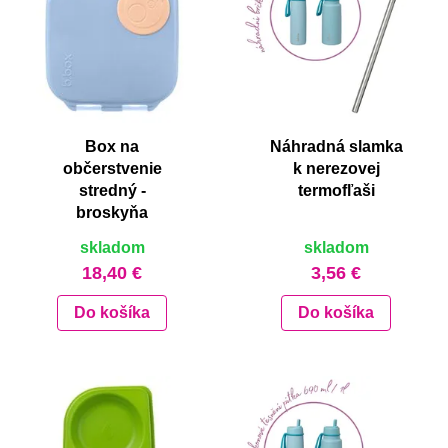
Box na
Náhradná slamka
občerstvenie
k nerezovej
stredný -
termofľaši
broskyňa
skladom
skladom
18,40 €
3,56 €
Do košíka
Do košíka