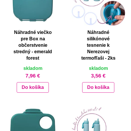
Náhradné viečko
Náhradné
pre Box na
silikónové
občerstvenie
tesnenie k
stredný - emerald
Nerezovej
forest
termofľaši - 2ks
skladom
skladom
7,96 €
3,56 €
Do košíka
Do košíka