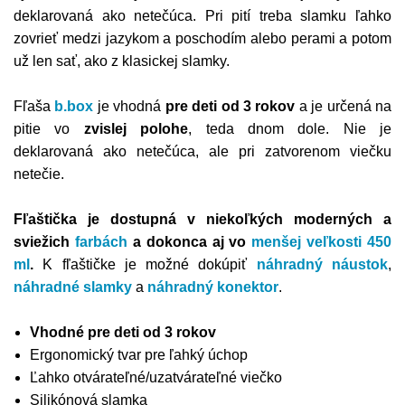
deklarovaná ako netečúca. Pri pití treba slamku ľahko
zovrieť medzi jazykom a poschodím alebo perami a potom
už len sať, ako z klasickej slamky.
Fľaša
b.box
je vhodná
pre deti od 3 rokov
a je určená na
pitie vo
zvislej polohe
, teda dnom dole. Nie je
deklarovaná ako netečúca, ale pri zatvorenom viečku
netečie.
Fľaštička je dostupná v niekoľkých moderných a
sviežich
farbách
a dokonca aj vo
menšej veľkosti 450
ml
.
K fľaštičke je možné dokúpiť
náhradný náustok
,
náhradné slamky
a
náhradný konektor
.
Vhodné pre deti od 3 rokov
Ergonomický tvar pre ľahký úchop
Ľahko otvárateľné/uzatvárateľné viečko
Silikónová slamka