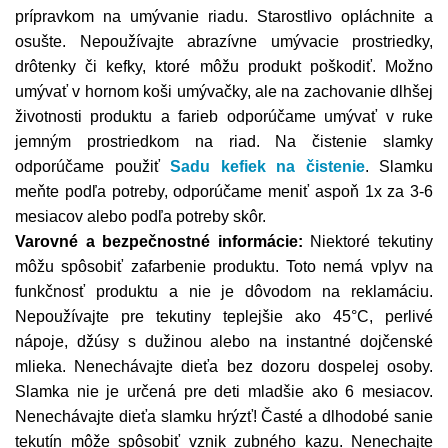
prípravkom na umývanie riadu. Starostlivo opláchnite a
osušte. Nepoužívajte abrazívne umývacie prostriedky,
drôtenky či kefky, ktoré môžu produkt poškodiť. Možno
umývať v hornom koši umývačky, ale na zachovanie dlhšej
životnosti produktu a farieb odporúčame umývať v ruke
jemným prostriedkom na riad. Na čistenie slamky
odporúčame použiť
Sadu kefiek na čistenie
. Slamku
meňte podľa potreby, odporúčame meniť aspoň 1x za 3-6
mesiacov alebo podľa potreby skôr.
Varovné a bezpečnostné informácie:
Niektoré tekutiny
môžu spôsobiť zafarbenie produktu. Toto nemá vplyv na
funkčnosť produktu a nie je dôvodom na reklamáciu.
Nepoužívajte pre tekutiny teplejšie ako 45°C, perlivé
nápoje, džúsy s dužinou alebo na instantné dojčenské
mlieka. Nenechávajte dieťa bez dozoru dospelej osoby.
Slamka nie je určená pre deti mladšie ako 6 mesiacov.
Nenechávajte dieťa slamku hrýzť! Časté a dlhodobé sanie
tekutín môže spôsobiť vznik zubného kazu. Nenechajte