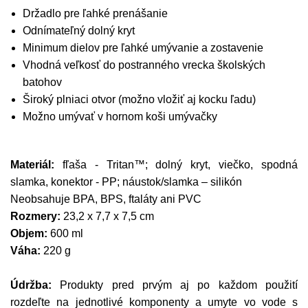
Držadlo pre ľahké prenášanie
Odnímateľný dolný kryt
Minimum dielov pre ľahké umývanie a zostavenie
Vhodná veľkosť do postranného vrecka školských
batohov
Široký plniaci otvor (možno vložiť aj kocku ľadu)
Možno umývať v hornom koši umývačky
Materiál:
fľaša - Tritan™; dolný kryt, viečko, spodná
slamka, konektor - PP; náustok/slamka – silikón
Neobsahuje BPA, BPS, ftaláty ani PVC
Rozmery:
23,2 x 7,7 x 7,5 cm
Objem:
600 ml
Váha:
220 g
Údržba:
Produkty pred prvým aj po každom použití
rozdeľte na jednotlivé komponenty a umyte vo vode s