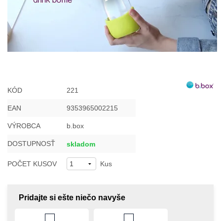
KÓD
221
EAN
9353965002215
VÝROBCA
b.box
DOSTUPNOSŤ
skladom
POČET KUSOV
Kus
Pridajte si ešte niečo navyše