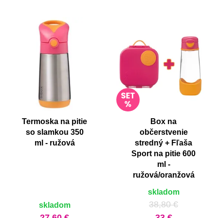
Termoska na pitie
Box na
so slamkou 350
občerstvenie
ml - ružová
stredný + Fľaša
Sport na pitie 600
ml -
ružová/oranžová
skladom
38,80 €
skladom
27,60 €
33 €