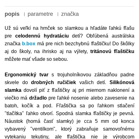
popis
parametre
značka
Už sú veľkí na hrnček so slamkou a hľadáte ľahkú fľašu
pre
celodennú hydratáciu
detí? Obľúbená austrálska
značka
b.box
má pre nich bezchybnú fľaštičku! Do škôlky
aj do školy, na ihrisko aj na výlety,
tritánovú fľaštičku
môžete mať všade so sebou.
Ergonomický tvar
s trojuholníkovou základňou padne
skvele do
drobných ručičiek
vašich detí.
Silikónová
slamka
dovolí piť z fľaštičky aj pri miernom naklonení a
viečko má
držadlo
pre ľahké nosenie alebo zavesenie na
batoh, kočík a pod. Fľaštička sa po ľahkom stlačení
"tlačítka" ľahko otvorí. Spodná slamka fľaštičky je pevná.
Náustok (horná časť slamky) je cca 5 mm od konca
vybavený "ventilkom", ktorý zabraňuje samovoľnému
vytekaniu tekutiny, ale fľaštička nie je výrobcom