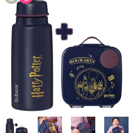
Misky, príbory
Skladovanie potravín
Výbava na príkrmy
Detské nože a krájače