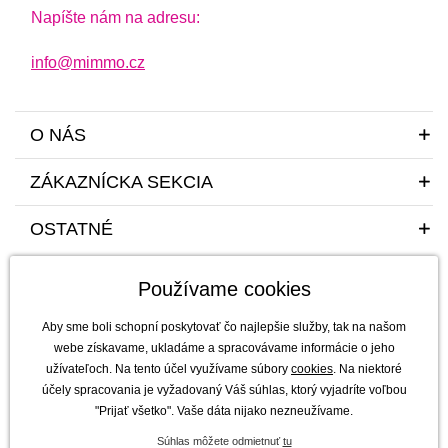
Napíšte nám na adresu:
info@mimmo.cz
O NÁS
ZÁKAZNÍCKA SEKCIA
OSTATNÉ
Používame cookies
Aby sme boli schopní poskytovať čo najlepšie služby, tak na našom
webe získavame, ukladáme a spracovávame informácie o jeho
užívateľoch. Na tento účel využívame súbory
cookies
. Na niektoré
Sme tu pre vás a vaše deti s radosťou a mim(m)oriadnou starostlivosťou od
účely spracovania je vyžadovaný Váš súhlas, ktorý vyjadríte voľbou
roku 2011
"Prijať všetko". Vaše dáta nijako nezneužívame.
mimmo s.r.o. - výhradný dovozca a distribútor značiek b.box, Jellystone
Súhlas môžete odmietnuť
tu
Designs, Melii a SKÅGFÄ pre ČR a Slovensko