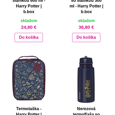
slamkou 600 ml -
so slamkou 500
Harry Potter |
ml - Harry Potter |
b.box
b.box
skladom
skladom
24,80 €
36,80 €
Do košíka
Do košíka
Termotaška -
Nerezová
Harry Potter |
termofľaša so