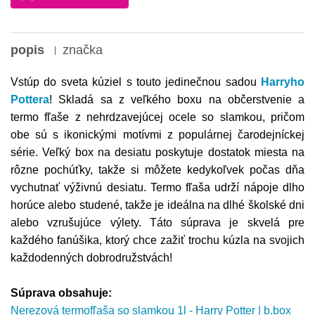
popis
značka
Vstúp do sveta kúziel s touto jedinečnou sadou
Harryho
Pottera
! Skladá sa z veľkého boxu na občerstvenie a
termo fľaše z nehrdzavejúcej ocele so slamkou, pričom
obe sú s ikonickými motívmi z populárnej čarodejníckej
série. Veľký box na desiatu poskytuje dostatok miesta na
rôzne pochúťky, takže si môžete kedykoľvek počas dňa
vychutnať výživnú desiatu. Termo fľaša udrží nápoje dlho
horúce alebo studené, takže je ideálna na dlhé školské dni
alebo vzrušujúce výlety. Táto súprava je skvelá pre
každého fanúšika, ktorý chce zažiť trochu kúzla na svojich
každodenných dobrodružstvách!
Súprava obsahuje:
Nerezová termofľaša so slamkou 1l - Harry Potter | b.box