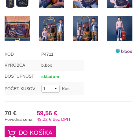
KÓD
P4711
VÝROBCA
b.box
DOSTUPNOSŤ
skladom
POČET KUSOV
Kus
70 €
59,56 €
Pôvodná cena
49,22 €
Bez DPH
DO KOŠÍKA