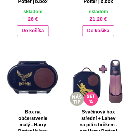
Potter | b.box
Potter | b.box
skladom
skladom
26 €
21,20 €
Do košíka
Do košíka
Box na
Svačinový box
občerstvenie
střední + Lahev
malý - Harry
na pití s brčkem -