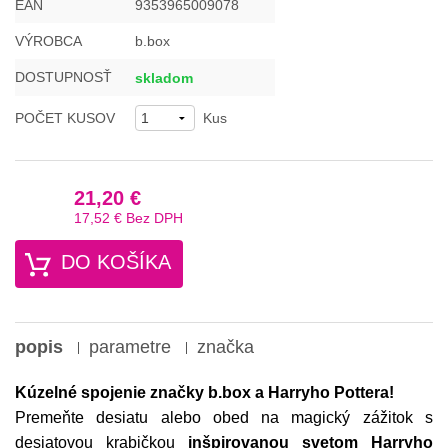
EAN
9353965009078
VÝROBCA
b.box
DOSTUPNOSŤ
skladom
POČET KUSOV
Kus
21,20 €
17,52 €
Bez DPH
DO KOŠÍKA
popis
parametre
značka
Kúzelné spojenie značky b.box a Harryho Pottera!
Premeňte desiatu alebo obed na magický zážitok s
desiatovou krabičkou
inšpirovanou svetom Harryho