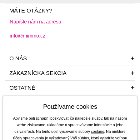
MÁTE OTÁZKY?
Napíšte nám na adresu:
info@mimmo.cz
O NÁS
ZÁKAZNÍCKA SEKCIA
OSTATNÉ
Používame cookies
Aby sme boli schopní poskytovať čo najlepšie služby, tak na našom
webe získavame, ukladáme a spracovávame informácie o jeho
užívateľoch. Na tento účel využívame súbory
cookies
. Na niektoré
Sme tu pre vás a vaše deti s radosťou a mim(m)oriadnou starostlivosťou od
účely spracovania je vyžadovaný Váš súhlas, ktorý vyjadríte voľbou