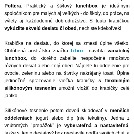
Pottera
. Praktický a štýlový
lunchbox
je ideálnym
spoločníkom pre malých aj veľkých - do školy, do práce, na
výlety aj každodenné dobrodružstvo. S touto krabičkou
vykúzlite skvelú desiatu či obed
, nech ste kdekoľvek!
Krabička na desiatu, do ktorej sa zmestí úplne všetko.
Obľúbená austrálska značka
b.box
navrhla
variabilný
lunchbox,
do ktorého zabalíte nespočetné množstvo
rôznych desiat alebo celý obed. Nájdete tu oddelenie pre
ovocie, zeleninu alebo na štvrťky nakrájaný toast. Úplne
jedinečné spracovanie viečka krabičky
s flexibilným
silikónovým tesnením
umožní vložiť do krabičky celé
jablko!
Silikónové tesnenie potom dovolí skladovať v
menších
oddeleniach
jogurt alebo dip (nie tekutiny). Jedna z
vnútorných "prepážok" je
vyberateľná a nastaviteľná
,
takže si tento desiatový box prestavíte podľa svojich chutí a