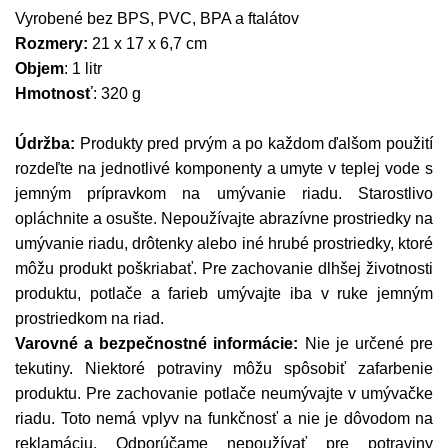
Vyrobené bez BPS, PVC, BPA a ftalátov
Rozmery:
21 x 17 x 6,7 cm
Objem
: 1 litr
Hmotnosť
: 320 g
Údržba:
Produkty pred prvým a po každom ďalšom použití
rozdeľte na jednotlivé komponenty a umyte v teplej vode s
jemným prípravkom na umývanie riadu. Starostlivo
opláchnite a osušte. Nepoužívajte abrazívne prostriedky na
umývanie riadu, drôtenky alebo iné hrubé prostriedky, ktoré
môžu produkt poškriabať.
Pre zachovanie dlhšej životnosti
produktu, potlače a farieb umývajte iba v ruke jemným
prostriedkom na riad.
Varovné a bezpečnostné informácie:
Nie je určené pre
tekutiny. Niektoré potraviny môžu spôsobiť zafarbenie
produktu.
Pre zachovanie potlače neumývajte v umývačke
riadu.
Toto nemá vplyv na funkčnosť a nie je dôvodom na
reklamáciu. Odporúčame nepoužívať pre potraviny