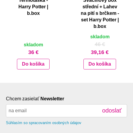
Termotaška -
Svačinový box
Harry Potter |
střední + Lahev
b.box
na pití s brčkem -
set Harry Potter |
b.box
skladom
46 €
skladom
36 €
39,16 €
Do košíka
Do košíka
Chcem zasielať
Newsletter
odoslať
Súhlasím so spracovaním osobných údajov