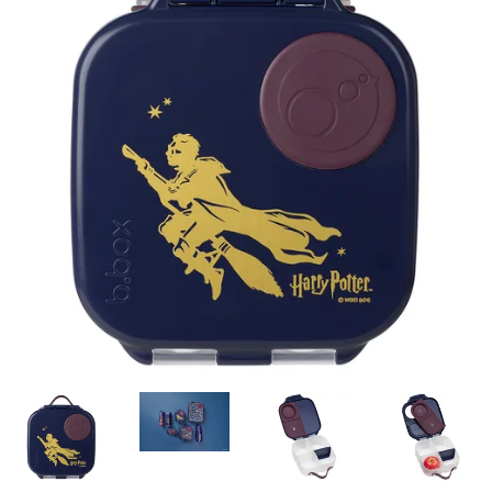
Misky, príbory
Skladovanie potravín
Výbava na príkrmy
Detské nože a krájače