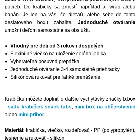
potrieb. Do krabičky sa zmestí napríklad aj wrap alebo
banán. Je len na vás, čo dieťaťu alebo sebe do tohto
desiatového boxu zabalíte.
Jednoduché otváranie
umožní deťom samostatne sa obslúžiť.
Vhodný pre deti od 3 rokov
i dospelých
Flexibilné viečko na uloženie celého jablka
Vyberateľná posuvná prepážka
Jednoduché otváranie 3-4 samostatné priehradky
Silikónová rukoväť pre ľahké prenášanie
Krabičku môžete doplniť o ďalšie vychytávky značky b.box
-
sadu krabičiek snack tubs
,
mini box na občerstvenie
alebo
mini príbor
.
Materiál
: krabička, viečko, rozdeľovač - PP (polypropylén),
tesnenie a rukoväť - silikón