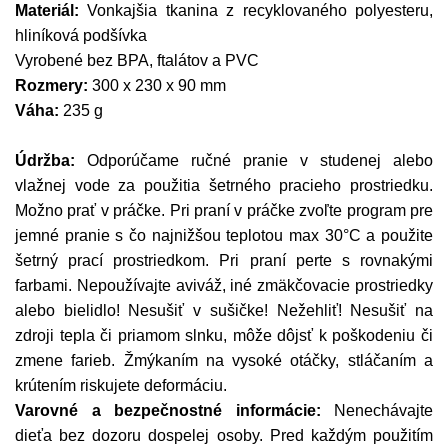
Materiál:
Vonkajšia tkanina z recyklovaného polyesteru,
hliníková podšívka
Vyrobené bez BPA, ftalátov a PVC
Rozmery:
300 x 230 x 90 mm
Váha:
235 g
Údržba:
Odporúčame ručné pranie v studenej alebo
vlažnej vode za použitia šetrného pracieho prostriedku.
Možno prať v práčke. Pri praní v práčke zvoľte program pre
jemné pranie s čo najnižšou teplotou max 30°C a použite
šetrný prací prostriedkom. Pri praní perte s rovnakými
farbami. Nepoužívajte aviváž, iné zmäkčovacie prostriedky
alebo bielidlo! Nesušiť v sušičke! Nežehliť! Nesušiť na
zdroji tepla či priamom slnku, môže dôjsť k poškodeniu či
zmene farieb. Žmýkaním na vysoké otáčky, stláčaním a
krútením riskujete deformáciu.
Varovné a bezpečnostné informácie:
Nenechávajte
dieťa bez dozoru dospelej osoby. Pred každým použitím