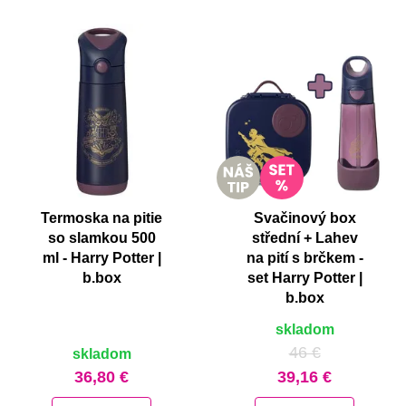
Termoska na pitie
Svačinový box
so slamkou 500
střední + Lahev
ml - Harry Potter |
na pití s brčkem -
b.box
set Harry Potter |
b.box
skladom
46 €
skladom
36,80 €
39,16 €