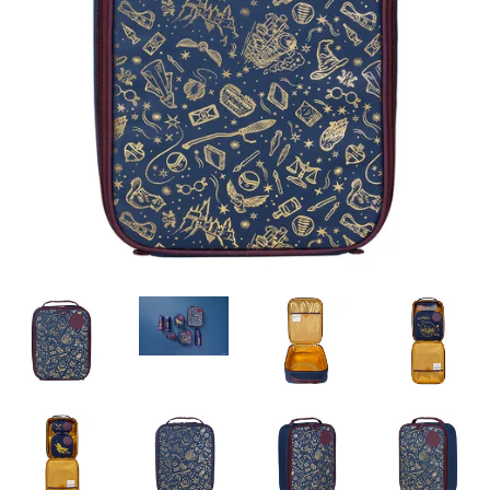
Misky, príbory
Skladovanie potravín
Výbava na príkrmy
Detské nože a krájače