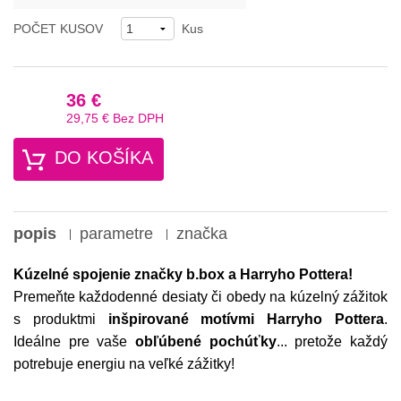
POČET KUSOV
Kus
36 €
29,75 €
Bez DPH
DO KOŠÍKA
popis
parametre
značka
Kúzelné spojenie značky b.box a Harryho Pottera!
Premeňte každodenné desiaty či obedy na kúzelný zážitok
s produktmi
inšpirované motívmi Harryho Pottera
.
Ideálne pre vaše
obľúbené pochúťky
... pretože každý
potrebuje energiu na veľké zážitky!