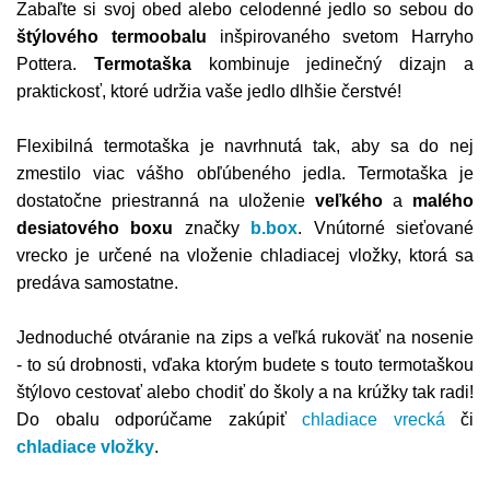
Zabaľte si svoj obed alebo celodenné jedlo so sebou do
štýlového termoobalu
inšpirovaného svetom Harryho
Pottera.
Termotaška
kombinuje jedinečný dizajn a
praktickosť, ktoré udržia vaše jedlo dlhšie čerstvé!
Flexibilná termotaška je navrhnutá tak, aby sa do nej
zmestilo viac vášho obľúbeného jedla. Termotaška je
dostatočne priestranná na uloženie
veľkého
a
malého
desiatového boxu
značky
b.box
. Vnútorné sieťované
vrecko je určené na vloženie chladiacej vložky, ktorá sa
predáva samostatne.
Jednoduché otváranie na zips a veľká rukoväť na nosenie
- to sú drobnosti, vďaka ktorým budete s touto termotaškou
štýlovo cestovať alebo chodiť do školy a na krúžky tak radi!
Do obalu odporúčame zakúpiť
chladiace vrecká
či
chladiace vložky
.