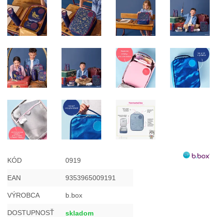
KÓD
0919
EAN
9353965009191
VÝROBCA
b.box
DOSTUPNOSŤ
skladom