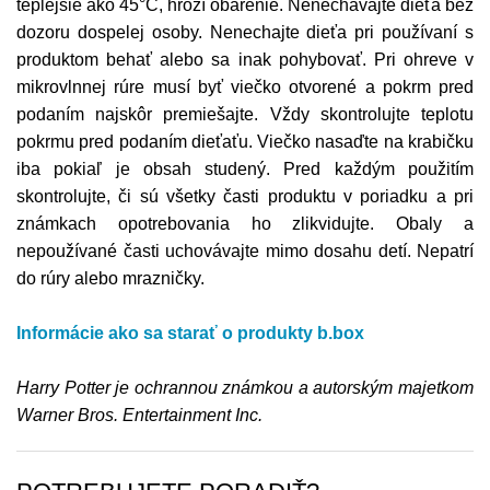
teplejšie ako 45°C, hrozí obarenie. Nenechávajte dieťa bez
dozoru dospelej osoby. Nenechajte dieťa pri používaní s
produktom behať alebo sa inak pohybovať. Pri ohreve v
mikrovlnnej rúre musí byť viečko otvorené a pokrm pred
podaním najskôr premiešajte. Vždy skontrolujte teplotu
pokrmu pred podaním dieťaťu. Viečko nasaďte na krabičku
iba pokiaľ je obsah studený. Pred každým použitím
skontrolujte, či sú všetky časti produktu v poriadku a pri
známkach opotrebovania ho zlikvidujte. Obaly a
nepoužívané časti uchovávajte mimo dosahu detí. Nepatrí
do rúry alebo mrazničky.
Informácie ako sa starať o produkty b.box
Harry Potter je ochrannou známkou a autorským majetkom
Warner Bros. Entertainment Inc.