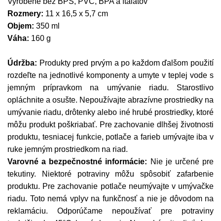
Vyrobené bez BPS, PVC, BPA a ftalátov
Rozmery:
11 x 16,5 x 5,7 cm
Objem:
350 ml
Váha:
160 g
Údržba:
Produkty pred prvým a po každom ďalšom použití
rozdeľte na jednotlivé komponenty a umyte v teplej vode s
jemným prípravkom na umývanie riadu. Starostlivo
opláchnite a osušte. Nepoužívajte abrazívne prostriedky na
umývanie riadu, drôtenky alebo iné hrubé prostriedky, ktoré
môžu produkt poškriabať.
Pre zachovanie dlhšej životnosti
produktu, tesniacej funkcie, potlače a farieb umývajte iba v
ruke jemným prostriedkom na riad.
Varovné a bezpečnostné informácie:
Nie je určené pre
tekutiny. Niektoré potraviny môžu spôsobiť zafarbenie
produktu. Pre zachovanie potlače neumývajte v umývačke
riadu. Toto nemá vplyv na funkčnosť a nie je dôvodom na
reklamáciu. Odporúčame nepoužívať pre potraviny