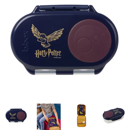
Misky, príbory
Skladovanie potravín
Výbava na príkrmy
Detské nože a krájače