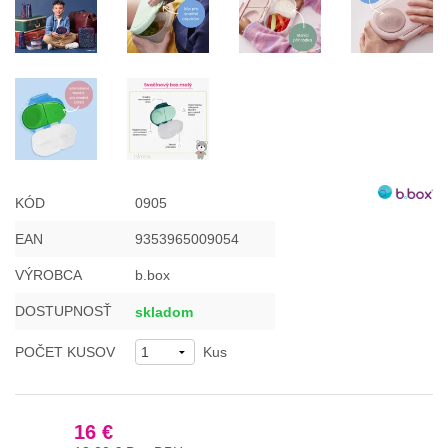
KÓD
0905
EAN
9353965009054
VÝROBCA
b.box
DOSTUPNOSŤ
skladom
POČET KUSOV
Kus
16 €