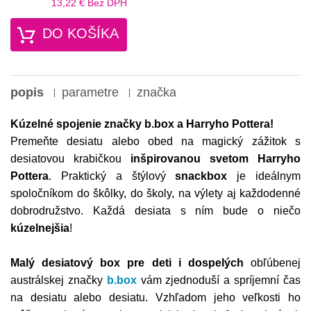
13,22 €
Bez DPH
DO KOŠÍKA
popis
parametre
značka
Kúzelné spojenie značky b.box a Harryho Pottera!
Premeňte desiatu alebo obed na magický zážitok s
desiatovou krabičkou
inšpirovanou svetom Harryho
Pottera
. Praktický a štýlový
snackbox
je ideálnym
spoločníkom do škôlky, do školy, na výlety aj každodenné
dobrodružstvo. Každá desiata s ním bude o niečo
kúzelnejšia
!
Malý desiatový box
pre deti i dospelých
obľúbenej
austrálskej značky
b.box
vám zjednoduší a spríjemní čas
na desiatu alebo desiatu. Vzhľadom jeho veľkosti ho