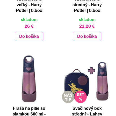
veľký - Harry
stredný - Harry
Potter | b.box
Potter | b.box
skladom
skladom
26 €
21,20 €
Do košíka
Do košíka
Fľaša na pitie so
Svačinový box
slamkou 600 ml -
střední + Lahev