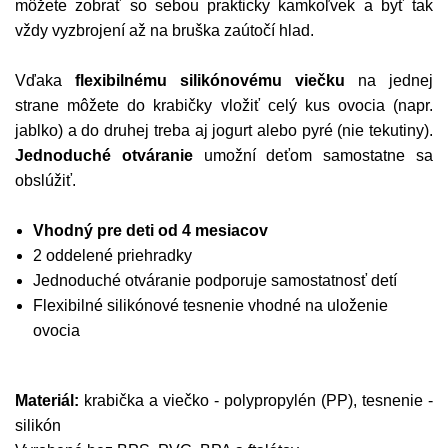
môžete zobrať so sebou prakticky kamkoľvek a byť tak
vždy vyzbrojení až na bruška zaútočí hlad.
Vďaka
flexibilnému silikónovému viečku
na jednej
strane môžete do krabičky vložiť celý kus ovocia (napr.
jablko) a do druhej treba aj jogurt alebo pyré (nie tekutiny).
Jednoduché otváranie
umožní deťom samostatne sa
obslúžiť.
Vhodný pre deti od 4 mesiacov
2 oddelené priehradky
Jednoduché otváranie podporuje samostatnosť detí
Flexibilné silikónové tesnenie vhodné na uloženie
ovocia
Materiál:
krabička a viečko - polypropylén (PP), tesnenie -
silikón