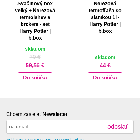
Svačinový box
Nerezová
velký + Nerezová
termofľaša so
termolahev s
slamkou 1l -
brčkem - set
Harry Potter |
Harry Potter |
b.box
b.box
skladom
70 €
skladom
59,56 €
44 €
Do košíka
Do košíka
Chcem zasielať
Newsletter
odoslať
Súhlasím so spracovaním osobných údajov