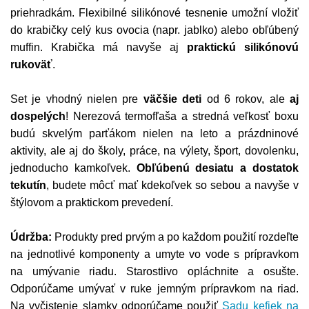
priehradkám. Flexibilné silikónové tesnenie umožní vložiť
do krabičky celý kus ovocia (napr. jablko) alebo obľúbený
muffin. Krabička má navyše aj
praktickú silikónovú
rukoväť
.
Set je vhodný nielen pre
väčšie deti
od 6 rokov, ale
aj
dospelých
! Nerezová termofľaša a stredná veľkosť boxu
budú skvelým parťákom nielen na leto a prázdninové
aktivity, ale aj do školy, práce, na výlety, šport, dovolenku,
jednoducho kamkoľvek.
Obľúbenú desiatu a dostatok
tekutín
, budete môcť mať kdekoľvek so sebou a navyše v
štýlovom a praktickom prevedení.
Údržba:
Produkty pred prvým a po každom použití rozdeľte
na jednotlivé komponenty a umyte vo vode s prípravkom
na umývanie riadu. Starostlivo opláchnite a osušte.
Odporúčame umývať v ruke jemným prípravkom na riad.
Na vyčistenie slamky odporúčame použiť
Sadu kefiek na