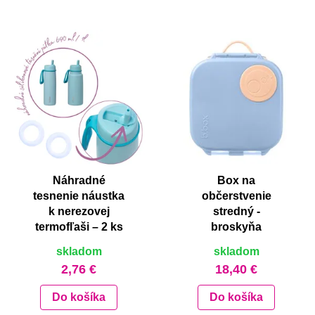
Náhradné
Box na
tesnenie náustka
občerstvenie
k nerezovej
stredný -
termofľaši – 2 ks
broskyňa
skladom
skladom
2,76 €
18,40 €
Do košíka
Do košíka