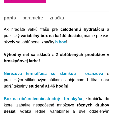
popis
parametre
značka
Ak hľadáte veľkú fľašu pre
celodennú hydratáciu
a
praktický
variabilný box na každú desiatu
, máme pre vás
skvelý set obľúbenej značky
b.box
!
Výhodný set sa skladá z 2 obľúbených produktov v
broskyňovej farbe!
Nerezová termofľaša so slamkou - oranžová
s
praktickým silikónovým pútkom s objemom 1 litra, ktorá
udrží tekutiny
studené až 46 hodín
!
Box na občerstvenie stredný - broskyňa
je krabička do
ktorej zabalíte nespočetné množstvo
rôznych druhov
desiat
, vďaka jednej variabilnej a dve oddeleným