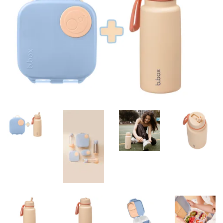
Misky, príbory
Skladovanie potravín
Výbava na príkrmy
Detské nože a krájače