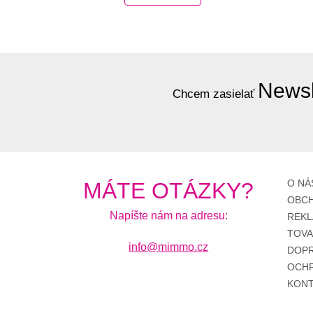
Newsl
Chcem zasielať
O NÁ
MÁTE OTÁZKY?
OBCH
Napíšte nám na adresu:
REKL
TOV
info@mimmo.cz
DOPR
OCHR
KONT