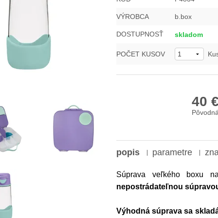
VÝROBCA
b.box
DOSTUPNOSŤ
skladom
POČET KUSOV
Ku
40 
Pôvodná
popis
parametre
zn
Súprava veľkého boxu na
nepostrádateľnou súpravou
Výhodná súprava sa sklad