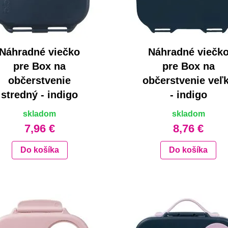
Náhradné viečko
Náhradné viečk
pre Box na
pre Box na
občerstvenie
občerstvenie veľ
stredný - indigo
- indigo
skladom
skladom
7,96 €
8,76 €
Do košíka
Do košíka