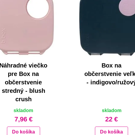
Náhradné viečko
Box na
pre Box na
občerstvenie veľ
občerstvenie
- indigovo/ružov
stredný - blush
crush
skladom
skladom
7,96 €
22 €
Do košíka
Do košíka