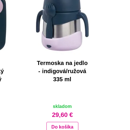
Termoska na jedlo
ký
- indigová/ružová
ý
335 ml
skladom
29,60 €
Do košíka