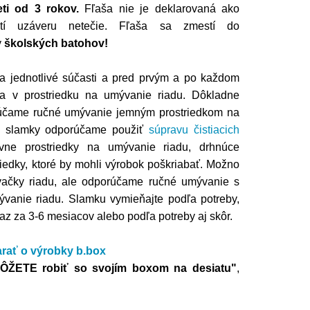
ti od 3 rokov.
Fľaša nie je deklarovaná ako
etí uzáveru netečie. Fľaša sa zmestí do
y
školských batohov!
a jednotlivé súčasti a pred prvým a po každom
 a v prostriedku na umývanie riadu. Dôkladne
rúčame ručné umývanie jemným prostriedkom na
ie slamky odporúčame použiť
súpravu čistiacich
ívne prostriedky na umývanie riadu, drhnúce
riedky, ktoré by mohli výrobok poškriabať. Možno
ačky riadu, ale odporúčame ručné umývanie s
vanie riadu. Slamku vymieňajte podľa potreby,
z za 3-6 mesiacov alebo podľa potreby aj skôr.
arať o výrobky
b.box
MÔŽETE robiť so svojím boxom na desiatu"
,