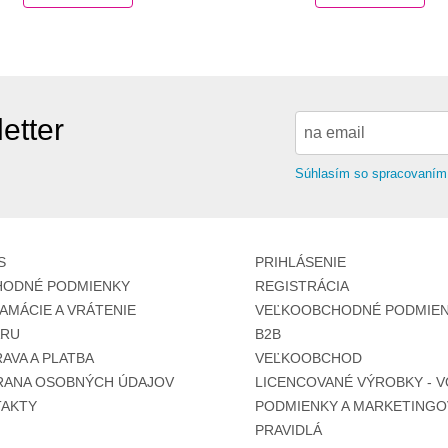
etter
Súhlasím so spracovaním
S
PRIHLÁSENIE
ODNÉ PODMIENKY
REGISTRÁCIA
AMÁCIE A VRÁTENIE
VEĽKOOBCHODNÉ PODMIEN
ARU
B2B
AVA A PLATBA
VEĽKOOBCHOD
ANA OSOBNÝCH ÚDAJOV
LICENCOVANÉ VÝROBKY - V
AKTY
PODMIENKY A MARKETINGO
PRAVIDLÁ