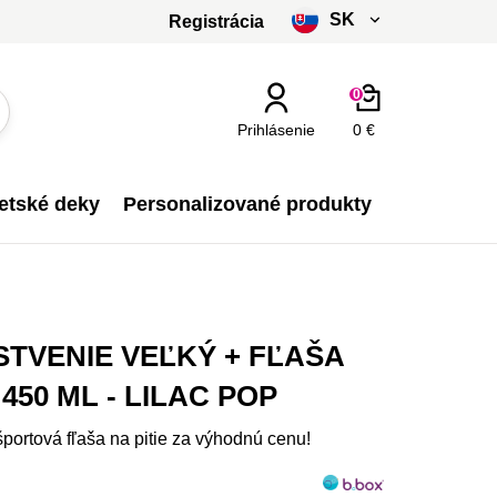
SK
Registrácia
čeština
0
slovenčina
Prihlásenie
0 €
Kč - CZK
etské deky
Personalizované produkty
€ - EUR
TVENIE VEĽKÝ + FĽAŠA
450 ML - LILAC POP
portová fľaša na pitie za výhodnú cenu!