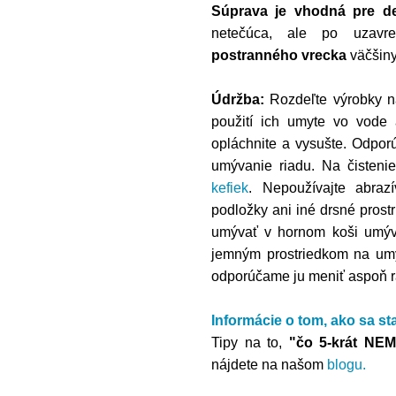
Súprava je vhodná pre de
netečúca, ale po uzavr
postranného vrecka
väčšin
Údržba:
Rozdeľte výrobky n
použití ich umyte vo vode
opláchnite a vysušte. Odpo
umývanie riadu. Na čisten
kefiek
. Nepoužívajte abraz
podložky ani iné drsné prost
umývať v hornom koši umýv
jemným prostriedkom na umý
odporúčame ju meniť aspoň ra
Informácie o tom,
ako sa st
Tipy na to,
"čo 5-krát NE
nájdete na našom
blogu
.