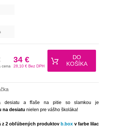
s
DO
€
34 €
KOŠÍKA
 cena
28,10 €
Bez DPH
ačka
 desiatu a fľaše na pitie so slamkou je
 na desiatu
nielen pre vášho školáka!
á z 2 obľúbených produktov
b.box
v farbe lilac