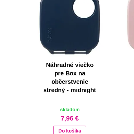
Náhradné viečko
pre Box na
občerstvenie
stredný - midnight
skladom
7,96 €
Do košíka