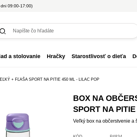
 dni 09:00-17:00)
iad a stolovanie
Hračky
Starostlivosť o dieťa
D
KÝ + FĽAŠA SPORT NA PITIE 450 ML - LILAC POP
BOX NA OBČERS
SPORT NA PITIE 
Veľký box na občerstvenie a š
KÓD
P4834