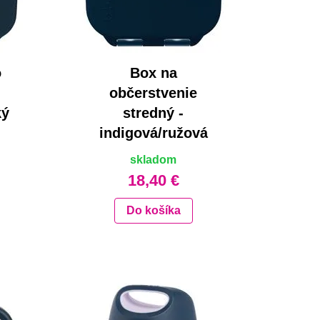
o
Box na
občerstvenie
ký
stredný -
indigová/ružová
skladom
18,40 €
Do košíka