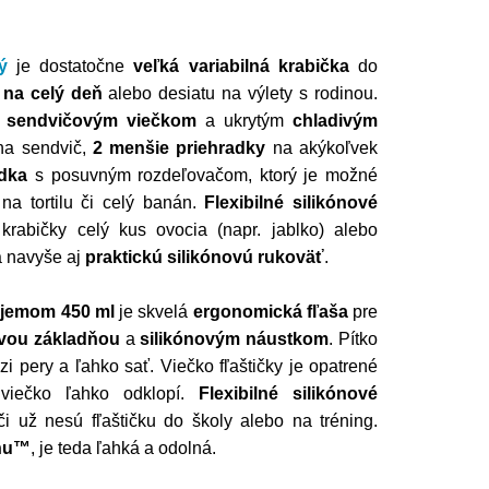
ý
je dostatočne
veľká variabilná krabička
do
 na celý deň
alebo desiatu na výlety s rodinou.
m
sendvičovým viečkom
a ukrytým
chladivým
na sendvič,
2 menšie priehradky
na akýkoľvek
adka
s posuvným rozdeľovačom, ktorý je možné
na tortilu či celý banán.
Flexibilné silikónové
krabičky celý kus ovocia (napr. jablko) alebo
á navyše aj
praktickú silikónovú rukoväť
.
jemom 450 ml
je skvelá
ergonomická fľaša
pre
ovou základňou
a
silikónovým náustkom
. Pítko
dzi pery a ľahko sať. Viečko fľaštičky je opatrené
 viečko ľahko odklopí.
Flexibilné silikónové
či už nesú fľaštičku do školy alebo na tréning.
anu™
, je teda ľahká a odolná.