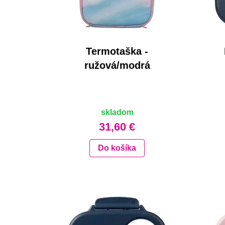
Termotaška -
ružová/modrá
skladom
31,60 €
Do košíka