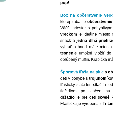
pop!
Box na občerstvenie veľk
ktorej zabalíte
občerstvenie
Väčší priestor s pohyblivý
vreckom
je ideálne miesto 
snack a
jedna dlhá priehr
vybrať a hneď máte miesto 
tesnenie
umožní vložiť do 
obľúbený muffin. Krabička m
Športová fľaša na pitie
s
ob
deti v pohybe s
trojuholník
fľaštičky stačí len stlačiť me
tlačidlom, po stlačení sa
držadlo
je pre deti skvelé, 
Fľaštička je vyrobená z
Trit