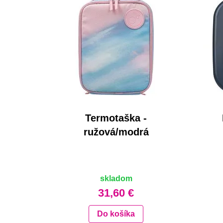
Termotaška -
ružová/modrá
skladom
31,60 €
Do košíka