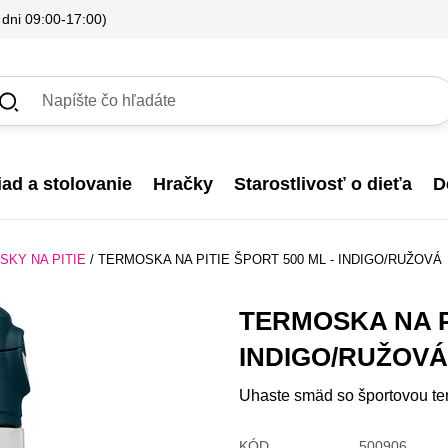
 dni 09:00-17:00)
iad a stolovanie
Hračky
Starostlivosť o dieťa
D
KY NA PITIE
/
TERMOSKA NA PITIE ŠPORT 500 ML - INDIGO/RUŽOVÁ
TERMOSKA NA PI
INDIGO/RUŽOVÁ
Uhaste smäd so športovou t
KÓD
500906