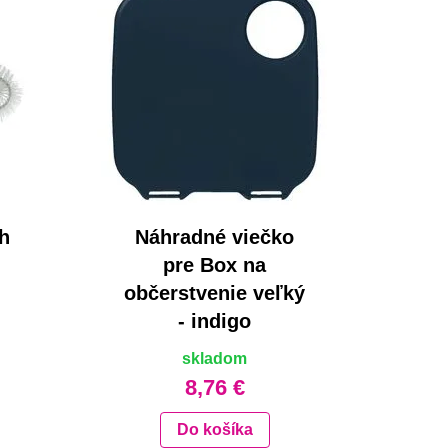
ch
Náhradné viečko
pre Box na
občerstvenie veľký
- indigo
skladom
8,76 €
Do košíka