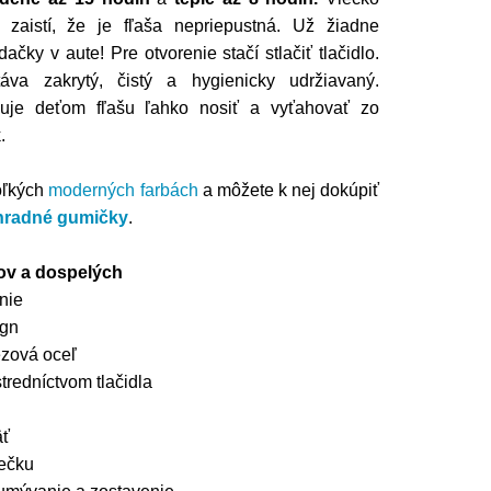
 zaistí, že je fľaša nepriepustná. Už žiadne
čky v aute! Pre otvorenie stačí stlačiť tlačidlo.
va zakrytý, čistý a hygienicky udržiavaný.
je deťom fľašu ľahko nosiť a vyťahovať zo
.
oľkých
moderných farbách
a
môžete k nej dokúpiť
hradné gumičky
.
ov a dospelých
nie
ign
ezová oceľ
redníctvom tlačidla
äť
iečku