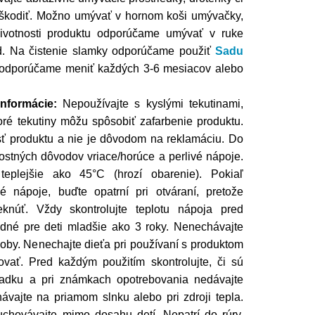
oškodiť. Možno umývať v hornom koši umývačky,
životnosti produktu odporúčame umývať v ruke
d. Na čistenie slamky odporúčame použiť
Sadu
 odporúčame meniť každých 3-6 mesiacov alebo
informácie:
Nepoužívajte s kyslými tekutinami,
oré tekutiny môžu spôsobiť zafarbenie produktu.
ť produktu a nie je dôvodom na reklamáciu. Do
ostných dôvodov vriace/horúce a perlivé nápoje.
 teplejšie ako 45°C (hrozí obarenie). Pokiaľ
é nápoje, buďte opatrní pri otváraní, pretože
eknúť. Vždy skontrolujte teplotu nápoja pred
dné pre deti mladšie ako 3 roky. Nenechávajte
oby. Nenechajte dieťa pri používaní s produktom
vať. Pred každým použitím skontrolujte, či sú
riadku a pri známkach opotrebovania nedávajte
hávajte na priamom slnku alebo pri zdroji tepla.
chovávajte mimo dosahu detí. Nepatrí do rúry,