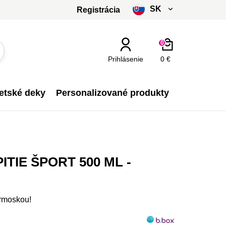
SK
Registrácia
čeština
0
slovenčina
Prihlásenie
0 €
Kč - CZK
etské deky
Personalizované produkty
€ - EUR
TIE ŠPORT 500 ML -
ermoskou!