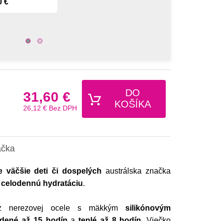
0 €
DO
31,60 €
KOŠÍKA
26,12 €
Bez DPH
ačka
 väčšie deti či dospelých
austrálska značka
celodennú hydratáciu
.
z nerezovej ocele s mäkkým
silikónovým
udené až 15 hodín
a
teplé až 8 hodín.
Viečko