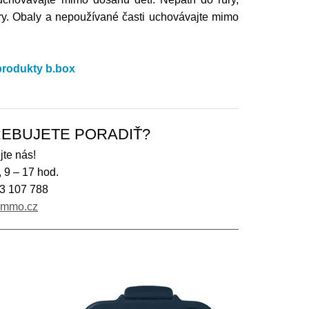
úry. Obaly a nepoužívané časti uchovávajte mimo
 produkty b.box
EBUJETE PORADIŤ?
jte nás!
, 9 – 17 hod.
3 107 788
immo.cz