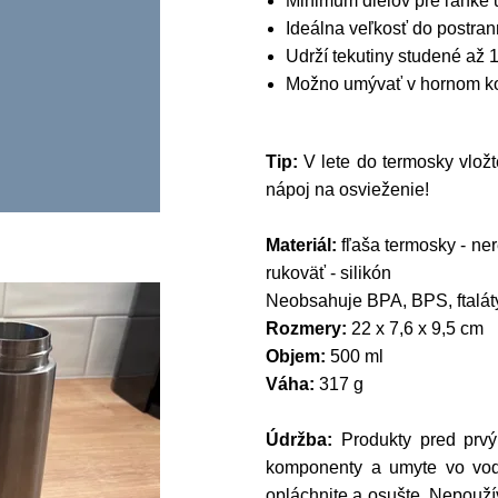
Minimum dielov pre ľahké 
Ideálna veľkosť do postra
Udrží tekutiny studené až 1
Možno umývať v hornom k
Tip:
V lete do termosky vlož
nápoj na osvieženie!
M
ateriál:
fľaša termosky - ner
rukoväť - silikón
Neobsahuje BPA, BPS, ftalát
Rozmery:
22 x 7,6 x 9,5 cm
Objem:
500 ml
Váha:
317 g
Údržba:
Produkty pred prvý
komponenty a umyte vo vode
opláchnite a osušte. Nepouží