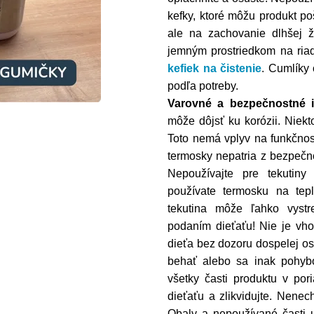
kefky, ktoré môžu produkt p
ale na zachovanie dlhšej 
jemným prostriedkom na ria
kefiek na čistenie
. C
umlíky
podľa potreby.
Varovné a bezpečnostné 
môže dôjsť ku korózii. Niekt
Toto nemá vplyv na funkčnos
termosky nepatria z bezpečn
Nepoužívajte pre tekutiny
používate termosku na tepl
tekutina môže ľahko vystr
podaním dieťaťu! Nie je vho
dieťa bez dozoru dospelej os
behať alebo sa inak pohybo
všetky časti produktu v po
dieťaťu a zlikvidujte. Nenec
Obaly a nepoužívané časti u