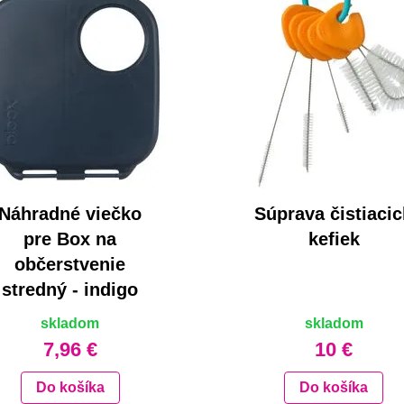
Náhradné viečko
Súprava čistiaci
pre Box na
kefiek
občerstvenie
stredný - indigo
skladom
skladom
7,96 €
10 €
Do košíka
Do košíka