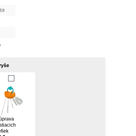
59
s
avyše
úprava
stiacich
fiek