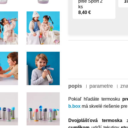
pitie Sport 2
1
ks
8,40 €
popis
parametre
zn
Pokiaľ hľadáte termosku
pre
b.box
má skvelé riešenie pre
Dvojplášťová termoska
cumlíkom
udrží tekutiny
st