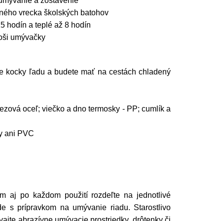
umývanie a zostavenie
nného vrecka školských batohov
5 hodín a teplé až 8 hodín
oši umývačky
te kocky ľadu a budete mať na cestách chladený
ezová oceľ; viečko a dno termosky - PP; cumlík a
y ani PVC
m aj po každom použití rozdeľte na jednotlivé
 s prípravkom na umývanie riadu. Starostlivo
vajte abrazívne umývacie prostriedky, drôtenky či