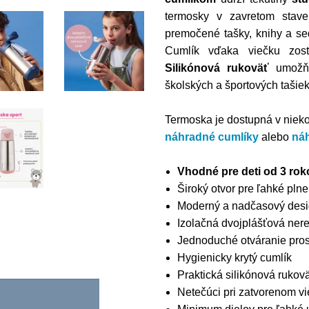
termosky v zavretom stave
premočené tašky, knihy a seda
Cumlík vďaka viečku zostá
Silikónová rukoväť
umožňu
školských a športových tašiek
Termoska je dostupná v niek
náhradné cumlíky
alebo
ná
Vhodné pre deti od 3 rok
Široký otvor pre ľahké plne
Moderný a nadčasový des
Izolačná dvojplášťová ner
Jednoduché otváranie prost
Hygienicky krytý cumlík
Praktická silikónová rukov
Netečúci pri zatvorenom v