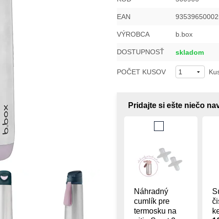
EAN
93539650002
VÝROBCA
b.box
DOSTUPNOSŤ
skladom
POČET KUSOV
Ku
Pridajte si ešte niečo n
Náhradný
S
cumlík pre
či
termosku na
ke