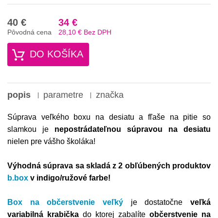
40 €
34 €
Pôvodná cena
28,10 €
Bez DPH
DO KOŠÍKA
popis
parametre
značka
Súprava veľkého boxu na desiatu a fľaše na pitie so
slamkou je
nepostrádateľnou súpravou na desiatu
nielen pre vášho školáka!
Výhodná súprava sa skladá z 2 obľúbených produktov
b.box
v indigo/ružové farbe!
Box na občerstvenie veľký
je dostatočne
veľká
variabilná krabička
do ktorej zabalíte
občerstvenie na