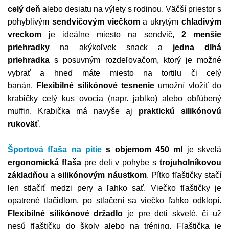
celý deň
alebo desiatu na výlety s rodinou. Väčší priestor s
pohyblivým
sendvičovým viečkom
a ukrytým
chladivým
vreckom
je ideálne miesto na sendvič,
2 menšie
priehradky
na akýkoľvek snack a
jedna dlhá
priehradka
s posuvným rozdeľovačom, ktorý je možné
vybrať a hneď máte miesto na tortilu či celý
banán.
Flexibilné silikónové tesnenie
umožní vložiť do
krabičky celý kus ovocia (napr. jablko) alebo obľúbený
muffin. Krabička má navyše aj
praktickú silikónovú
rukoväť
.
Športová fľaša na pitie
s
objemom 450 ml
je skvelá
ergonomická fľaša
pre deti v pohybe s
trojuholníkovou
základňou
a
silikónovým náustkom
. Pítko fľaštičky stačí
len stlačiť medzi pery a ľahko sať. Viečko fľaštičky je
opatrené tlačidlom, po stlačení sa viečko ľahko odklopí.
Flexibilné silikónové držadlo
je pre deti skvelé, či už
nesú fľaštičku do školy alebo na tréning. Fľaštička je