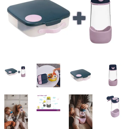
Misky, príbory
Skladovanie potravín
Výbava na príkrmy
Detské nože a krájače