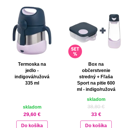
Termoska na
Box na
jedlo -
občerstvenie
indigová/ružová
stredný + Fľaša
335 ml
Sport na pitie 600
ml - indigo/ružová
skladom
38,80 €
skladom
29,60 €
33 €
Do košíka
Do košíka