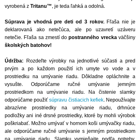
vyrobená z
Tritanu™
, je teda ľahká a odolná.
Súprava je vhodná pre deti od 3 rokov.
Fľaša nie je
deklarovaná ako netečúca, ale po uzavretí uzáveru
netečie. Fľaša sa zmestí do
postranného vrecka
väčšiny
školských batohov!
Údržba:
Rozdeľte výrobky na jednotlivé súčasti a pred
prvým a po každom použití ich umyte vo vode a v
prostriedku na umývanie riadu. Dôkladne opláchnite a
vysušte. Odporúčame ručné umývanie jemným
prostriedkom na umývanie riadu. Na čistenie slamky
odporúčame použiť
súpravu čistiacich kefiek
. Nepoužívajte
abrazívne prostriedky na umývanie riadu, drhnúce
podložky ani iné drsné prostriedky, ktoré by mohli výrobok
poškriabať. Možno umývať v hornom koši umývačky riadu,
ale odporúčame ručné umývanie s jemným prostriedkom
na umývanie riadu. Slamku vymieňajte podľa potreby,