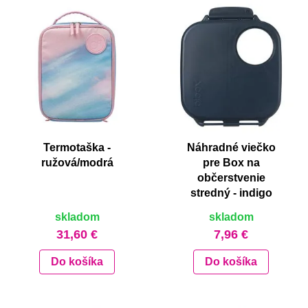
Termotaška -
Náhradné viečko
ružová/modrá
pre Box na
občerstvenie
stredný - indigo
skladom
skladom
31,60 €
7,96 €
Do košíka
Do košíka