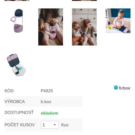
KÓD
P4825
VÝROBCA
b.box
DOSTUPNOSŤ
skladom
POČET KUSOV
Kus