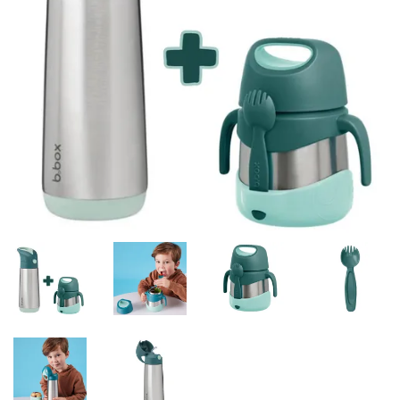
Misky, príbory
Skladovanie potravín
Výbava na príkrmy
Detské nože a krájače