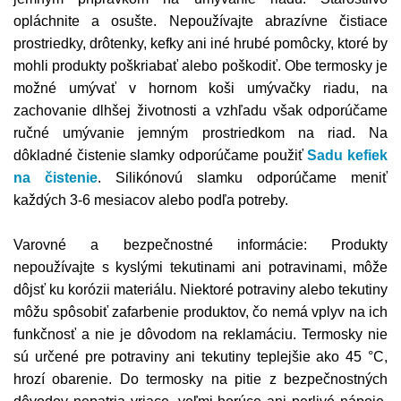
opláchnite a osušte. Nepoužívajte abrazívne čistiace
prostriedky, drôtenky, kefky ani iné hrubé pomôcky, ktoré by
mohli produkty poškriabať alebo poškodiť. Obe termosky je
možné umývať v hornom koši umývačky riadu, na
zachovanie dlhšej životnosti a vzhľadu však odporúčame
ručné umývanie jemným prostriedkom na riad. Na
dôkladné čistenie slamky odporúčame použiť
Sadu kefiek
na čistenie
. Silikónovú slamku odporúčame meniť
každých 3-6 mesiacov alebo podľa potreby.
Varovné a bezpečnostné informácie: Produkty
nepoužívajte s kyslými tekutinami ani potravinami, môže
dôjsť ku korózii materiálu. Niektoré potraviny alebo tekutiny
môžu spôsobiť zafarbenie produktov, čo nemá vplyv na ich
funkčnosť a nie je dôvodom na reklamáciu. Termosky nie
sú určené pre potraviny ani tekutiny teplejšie ako 45 °C,
hrozí obarenie. Do termosky na pitie z bezpečnostných