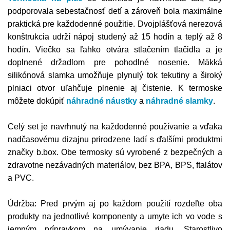
podporovala sebestačnosť detí a zároveň bola maximálne
praktická pre každodenné použitie. Dvojplášťová nerezová
konštrukcia udrží nápoj studený až 15 hodín a teplý až 8
hodín. Viečko sa ľahko otvára stlačením tlačidla a je
doplnené držadlom pre pohodlné nosenie. Mäkká
silikónová slamka umožňuje plynulý tok tekutiny a široký
plniaci otvor uľahčuje plnenie aj čistenie. K termoske
môžete dokúpiť
náhradné náustky
a
náhradné slamky
.
Celý set je navrhnutý na každodenné používanie a vďaka
nadčasovému dizajnu prirodzene ladí s ďalšími produktmi
značky b.box. Obe termosky sú vyrobené z bezpečných a
zdravotne nezávadných materiálov, bez BPA, BPS, ftalátov
a PVC.
Údržba: Pred prvým aj po každom použití rozdeľte oba
produkty na jednotlivé komponenty a umyte ich vo vode s
jemným prípravkom na umývanie riadu. Starostlivo