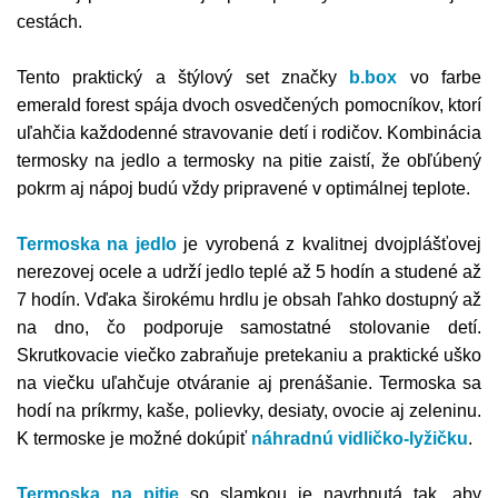
cestách.
Tento praktický a štýlový set značky
b.box
vo farbe
emerald forest spája dvoch osvedčených pomocníkov, ktorí
uľahčia každodenné stravovanie detí i rodičov. Kombinácia
termosky na jedlo a termosky na pitie zaistí, že obľúbený
pokrm aj nápoj budú vždy pripravené v optimálnej teplote.
Termoska na jedlo
je vyrobená z kvalitnej dvojplášťovej
nerezovej ocele a udrží jedlo teplé až 5 hodín a studené až
7 hodín. Vďaka širokému hrdlu je obsah ľahko dostupný až
na dno, čo podporuje samostatné stolovanie detí.
Skrutkovacie viečko zabraňuje pretekaniu a praktické uško
na viečku uľahčuje otváranie aj prenášanie. Termoska sa
hodí na príkrmy, kaše, polievky, desiaty, ovocie aj zeleninu.
K termoske je možné dokúpiť
náhradnú vidličko-lyžičku
.
Termoska na pitie
so slamkou je navrhnutá tak, aby