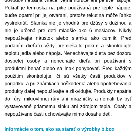
dôvodov nepatria vriace, veľmi horúce ani perlivé nápoje.
Pokiaľ je termoska na pitie používaná pre teplé nápoje,
buďte opatrní pri jej otváraní, pretože tekutina môže ľahko
vystreknúť. Slamka nie je vhodná pre džúsy s dužinou a
nie je určená pre deti mladšie ako 6 mesiacov. Nikdy
nepoužívajte náustok alebo slamku ako cumlík. Pred
podaním dieťaťu vždy premiešajte pokrm a skontrolujte
teplotu jedla alebo nápoja. Nenechávajte dieťa bez dozoru
dospelej osoby a nenechajte dieťa pri používaní s
produktmi behať alebo sa inak pohybovať. Pred každým
použitím skontrolujte, či sú všetky časti produktov v
poriadku, a pri známkach poškodenia alebo opotrebovania
produkty ďalej nepoužívajte a zlikvidujte. Produkty nepatria
do rúry, mikrovlnnej rúry ani mrazničky a nemali by byť
vystavované priamemu slnku ani zdrojom tepla. Obaly a
nepoužívané časti uchovávajte mimo dosahu detí.
Informácie o tom, ako sa starať o výrobky b.box