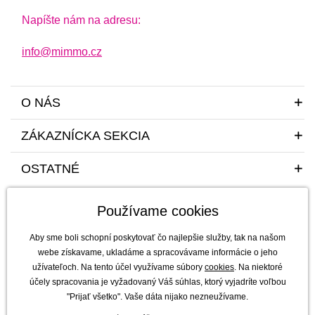
Napíšte nám na adresu:
info@mimmo.cz
O NÁS
ZÁKAZNÍCKA SEKCIA
OSTATNÉ
Používame cookies
Aby sme boli schopní poskytovať čo najlepšie služby, tak na našom
webe získavame, ukladáme a spracovávame informácie o jeho
užívateľoch. Na tento účel využívame súbory
cookies
. Na niektoré
Sme tu pre vás a vaše deti s radosťou a mim(m)oriadnou starostlivosťou od
účely spracovania je vyžadovaný Váš súhlas, ktorý vyjadríte voľbou
roku 2011
"Prijať všetko". Vaše dáta nijako nezneužívame.
mimmo s.r.o. - výhradný dovozca a distribútor značiek b.box, Jellystone