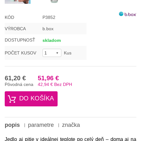
KÓD
P3852
VÝROBCA
b.box
DOSTUPNOSŤ
skladom
POČET KUSOV
Kus
61,20 €
51,96 €
Pôvodná cena
42,94 €
Bez DPH
DO KOŠÍKA
popis
parametre
značka
Jedlo aj pitie v ideálnej teplote po celý deň – doma aj na