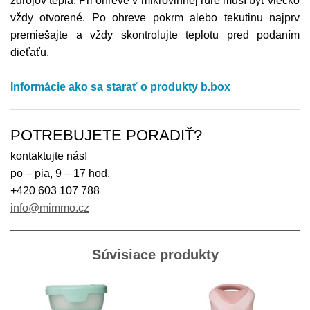
zdrojov tepla. Pri ohreve v mikrovlnnej rúre musí byť viečko
vždy otvorené. Po ohreve pokrm alebo tekutinu najprv
premiešajte a vždy skontrolujte teplotu pred podaním
dieťaťu.
Informácie ako sa starať o produkty b.box
POTREBUJETE PORADIŤ?
kontaktujte nás!
po – pia, 9 – 17 hod.
+420 603 107 788
info@mimmo.cz
Súvisiace produkty