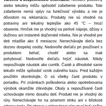
alebo tekutiny môžu spôsobiť zafarbenie produktu. Toto
zafarbenie nemá vplyv na funkčnosť výrobku a nie je
dôvodom na reklamáciu. Produkty nie sú vhodné na
potraviny ani tekutiny teplejšie ako 45 °C – hrozí
obarenie. Hrnček nie je vhodný na perlivé nápoje, džúsy s
dužinou ani instantné dojčenské mlieka. Nie je vhodné pre
deti mladšie ako 6 mesiacov. Nenechávajte dieťa bez
dozoru dospelej osoby. Nedovoľte dieťaťu pri používaní s
produktom behať, chodiť alebo sa inak
pohybovať. Nedovoľte dieťaťu hrýzť náustok. Nikdy
nepoužívajte náustok ako cumlík. Časté a dlhodobé sanie
tekutín môže spôsobiť vznik zubného kazu. Pred každým
použitím skontrolujte, či sú všetky časti produktu v
poriadku. Pri známkach poškodenia alebo opotrebovania
výrobok okamžite zlikvidujte. Obaly a nepoužívané časti
uchovávajte mimo dosahu detí. Produkt nie je vhodný do
rúry. Nenechávajte ho na priamom slnku ani v blízkosti