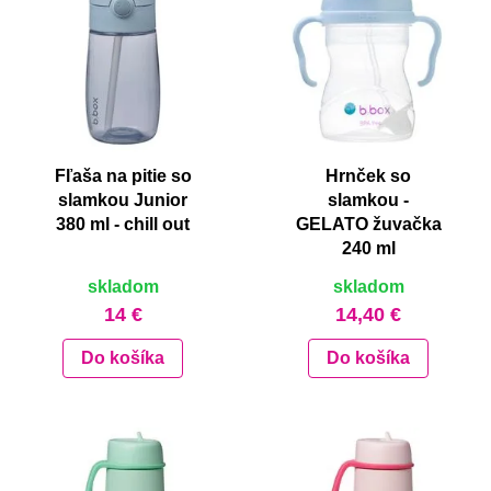
Fľaša na pitie so
Hrnček so
slamkou Junior
slamkou -
380 ml - chill out
GELATO žuvačka
240 ml
skladom
skladom
14 €
14,40 €
Do košíka
Do košíka