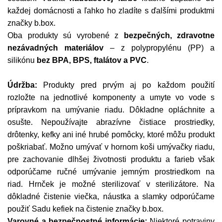
každej domácnosti a ľahko ho zladíte s ďalšími produktmi
značky b.box.
Oba produkty sú vyrobené z
bezpečných, zdravotne
nezávadných materiálov
– z polypropylénu (PP) a
silikónu
bez BPA, BPS, ftalátov a PVC
.
Údržba:
Produkty pred prvým aj po každom použití
rozložte na jednotlivé komponenty a umyte vo vode s
prípravkom na umývanie riadu. Dôkladne opláchnite a
osušte. Nepoužívajte abrazívne čistiace prostriedky,
drôtenky, kefky ani iné hrubé pomôcky, ktoré môžu produkt
poškriabať. Možno umývať v hornom koši umývačky riadu,
pre zachovanie dlhšej životnosti produktu a farieb však
odporúčame ručné umývanie jemným prostriedkom na
riad. Hrnček je možné sterilizovať v sterilizátore. Na
dôkladné čistenie viečka, náustka a slamky odporúčame
použiť Sadu kefiek na čistenie značky b.box.
Varovné a bezpečnostné informácie:
Niektoré potraviny