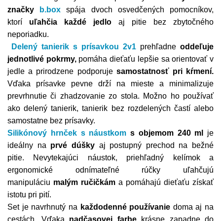
značky
b.box
spája dvoch osvedčených pomocníkov,
ktorí
uľahčia každé jedlo
aj pitie bez zbytočného
neporiadku.
Delený tanierik s prísavkou 2v1
prehľadne
oddeľuje
jednotlivé pokrmy,
pomáha dieťaťu lepšie sa orientovať v
jedle a prirodzene podporuje
samostatnosť pri kŕmení.
Vďaka prísavke pevne drží na mieste a minimalizuje
prevrhnutie či zhadzovanie zo stola. Možno ho používať
ako delený tanierik, tanierik bez rozdelených častí alebo
samostatne bez prísavky.
Silikónový hrnček s náustkom
s objemom 240 ml
je
ideálny na
prvé dúšky
aj postupný prechod na bežné
pitie. Nevytekajúci náustok, priehľadný kelímok a
ergonomické odnímateľné rúčky uľahčujú
manipuláciu
malým ručičkám
a pomáhajú dieťaťu získať
istotu pri pití.
Set je navrhnutý na
každodenné používanie
doma aj na
cestách. Vďaka
nadčasovej farbe
krásne zapadne do