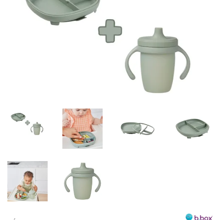
Misky, príbory
Skladovanie potravín
Výbava na príkrmy
Detské nože a krájače