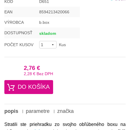
KÓD
D651
EAN
8594213420066
VÝROBCA
b.box
DOSTUPNOSŤ
skladom
POČET KUSOV
Kus
2,76 €
2,28 €
Bez DPH
DO KOŠÍKA
popis
parametre
značka
Stratili ste priehradku zo svojho obľúbeného boxu na