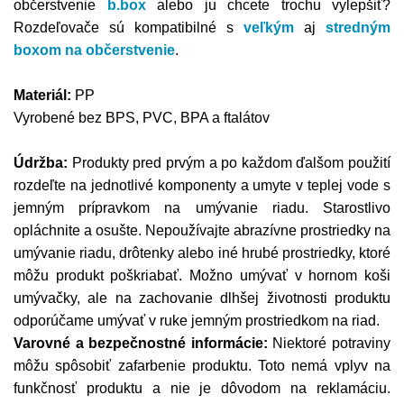
občerstvenie
b.box
alebo ju chcete trochu vylepšiť?
Rozdeľovače sú kompatibilné s
veľkým
aj
stredným
boxom na občerstvenie
.
Materiál:
PP
Vyrobené bez BPS, PVC, BPA a ftalátov
Údržba:
Produkty pred prvým a po každom ďalšom použití
rozdeľte na jednotlivé komponenty a umyte v teplej vode s
jemným prípravkom na umývanie riadu. Starostlivo
opláchnite a osušte. Nepoužívajte abrazívne prostriedky na
umývanie riadu, drôtenky alebo iné hrubé prostriedky, ktoré
môžu produkt poškriabať. Možno umývať v hornom koši
umývačky, ale na zachovanie dlhšej životnosti produktu
odporúčame umývať v ruke jemným prostriedkom na riad.
Varovné a bezpečnostné informácie:
Niektoré potraviny
môžu spôsobiť zafarbenie produktu. Toto nemá vplyv na
funkčnosť produktu a nie je dôvodom na reklamáciu.