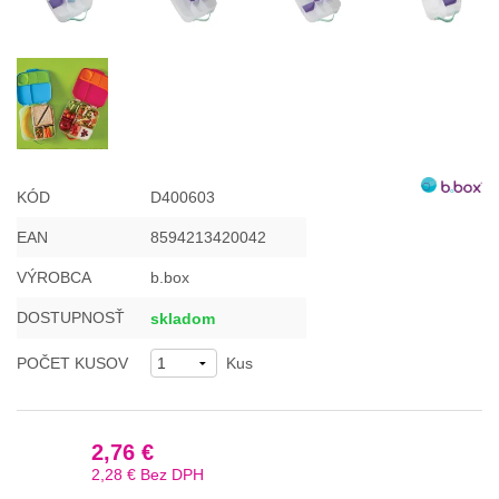
KÓD
D400603
EAN
8594213420042
VÝROBCA
b.box
DOSTUPNOSŤ
skladom
POČET KUSOV
Kus
2,76 €
2,28 €
Bez DPH