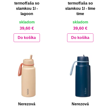
termofľaša so
termofľaša so
slamkou 1l -
slamkou 1l - lime
lagoon
time
skladom
skladom
39,60 €
39,60 €
Do košíka
Do košíka
Nerezová
Nerezová