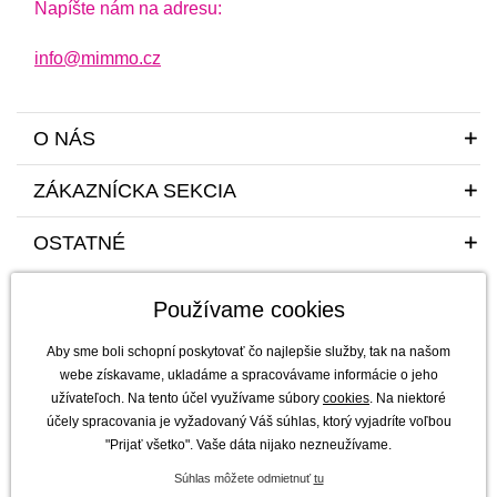
Napíšte nám na adresu:
info@mimmo.cz
O NÁS
ZÁKAZNÍCKA SEKCIA
OSTATNÉ
Používame cookies
Aby sme boli schopní poskytovať čo najlepšie služby, tak na našom
webe získavame, ukladáme a spracovávame informácie o jeho
užívateľoch. Na tento účel využívame súbory
cookies
. Na niektoré
Sme tu pre vás a vaše deti s radosťou a mim(m)oriadnou starostlivosťou od
účely spracovania je vyžadovaný Váš súhlas, ktorý vyjadríte voľbou
roku 2011
"Prijať všetko". Vaše dáta nijako nezneužívame.
mimmo s.r.o. - výhradný dovozca a distribútor značiek b.box, Jellystone
Súhlas môžete odmietnuť
tu
Designs, Melii a SKÅGFÄ pre ČR a Slovensko