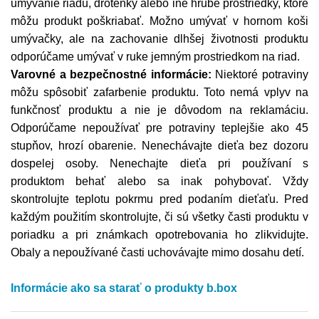
umývanie riadu, drôtenky alebo iné hrubé prostriedky, ktoré
môžu produkt poškriabať. Možno umývať v hornom koši
umývačky, ale na zachovanie dlhšej životnosti produktu
odporúčame umývať v ruke jemným prostriedkom na riad.
Varovné a bezpečnostné informácie:
Niektoré potraviny
môžu spôsobiť zafarbenie produktu. Toto nemá vplyv na
funkčnosť produktu a nie je dôvodom na reklamáciu.
Odporúčame nepoužívať pre potraviny teplejšie ako 45
stupňov, hrozí obarenie. Nenechávajte dieťa bez dozoru
dospelej osoby. Nenechajte dieťa pri používaní s
produktom behať alebo sa inak pohybovať. Vždy
skontrolujte teplotu pokrmu pred podaním dieťaťu. Pred
každým použitím skontrolujte, či sú všetky časti produktu v
poriadku a pri známkach opotrebovania ho zlikvidujte.
Obaly a nepoužívané časti uchovávajte mimo dosahu detí.
Informácie ako sa starať o produkty b.box