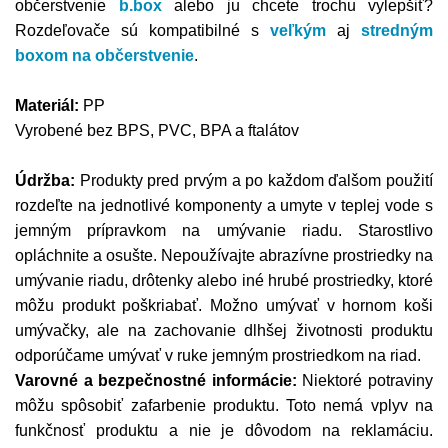
občerstvenie
b.box
alebo ju chcete trochu vylepšiť?
Rozdeľovače sú kompatibilné s
veľkým
aj
stredným
boxom na občerstvenie
.
Materiál:
PP
Vyrobené bez BPS, PVC, BPA a ftalátov
Údržba:
Produkty pred prvým a po každom ďalšom použití
rozdeľte na jednotlivé komponenty a umyte v teplej vode s
jemným prípravkom na umývanie riadu. Starostlivo
opláchnite a osušte. Nepoužívajte abrazívne prostriedky na
umývanie riadu, drôtenky alebo iné hrubé prostriedky, ktoré
môžu produkt poškriabať. Možno umývať v hornom koši
umývačky, ale na zachovanie dlhšej životnosti produktu
odporúčame umývať v ruke jemným prostriedkom na riad.
Varovné a bezpečnostné informácie:
Niektoré potraviny
môžu spôsobiť zafarbenie produktu. Toto nemá vplyv na
funkčnosť produktu a nie je dôvodom na reklamáciu.