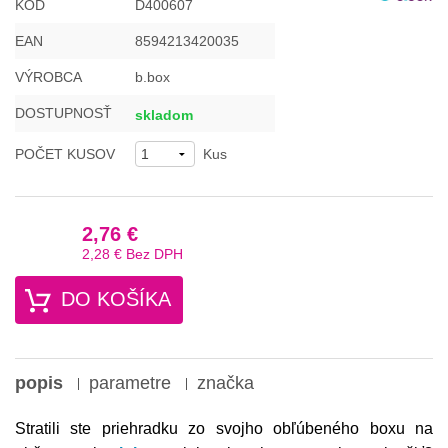
KÓD
D400607
EAN
8594213420035
VÝROBCA
b.box
DOSTUPNOSŤ
skladom
POČET KUSOV
Kus
2,76 €
2,28 €
Bez DPH
DO KOŠÍKA
popis
parametre
značka
Stratili ste priehradku zo svojho obľúbeného boxu na