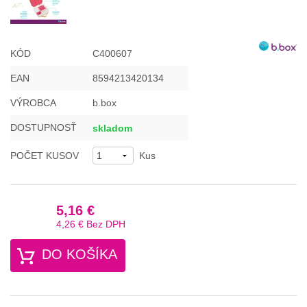
KÓD
C400607
EAN
8594213420134
VÝROBCA
b.box
DOSTUPNOSŤ
skladom
POČET KUSOV
Kus
5,16 €
4,26 €
Bez DPH
DO KOŠÍKA