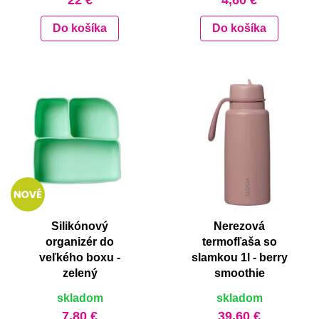
Do košíka
Do košíka
Silikónový
Nerezová
organizér do
termofľaša so
veľkého boxu -
slamkou 1l - berry
zelený
smoothie
skladom
skladom
7,80 €
39,60 €