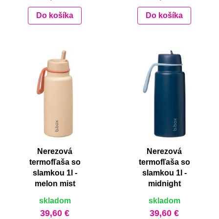
Do košíka
Do košíka
Nerezová
Nerezová
termofľaša so
termofľaša so
slamkou 1l -
slamkou 1l -
melon mist
midnight
skladom
skladom
39,60 €
39,60 €