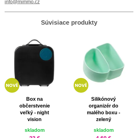
info@mimmo.cz
Súvisiace produkty
Box na
Silikónový
občerstvenie
organizér do
veľký - night
malého boxu -
vision
zelený
skladom
skladom
22 €
4,60 €